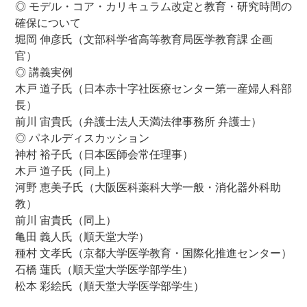
◎ モデル・コア・カリキュラム改定と教育・研究時間の
確保について
堀岡 伸彦氏（文部科学省高等教育局医学教育課 企画
官）
◎ 講義実例
木戸 道子氏（日本赤十字社医療センター第一産婦人科部
長）
前川 宙貴氏（弁護士法人天満法律事務所 弁護士）
◎ パネルディスカッション
神村 裕子氏（日本医師会常任理事）
木戸 道子氏（同上）
河野 恵美子氏（大阪医科薬科大学一般・消化器外科助
教）
前川 宙貴氏（同上）
亀田 義人氏（順天堂大学）
種村 文孝氏（京都大学医学教育・国際化推進センター）
石橋 蓮氏（順天堂大学医学部学生）
松本 彩絵氏（順天堂大学医学部学生）