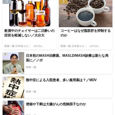
2
3
飲酒中のチェイサーは二日酔いの
コーヒーはなぜ脂肪肝を抑制する
症状を軽減しない／大分大
のか
医療一般 日本発エビデンス
（07/31）
医療一般 日本発エビデンス
（07/13）
4
日本初のMASH治療薬、MASLD/MASH診療は新たな局
面に／ノボ
医療一般
5
熱中症による入院患者、多い服用薬は？／MDV
医療一般
6
便秘や下痢は大腸がんの危険因子なのか