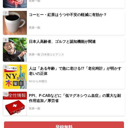
医療一般
7
コーヒー・紅茶はうつや不安の軽減に有効か？
医療一般
8
日本人高齢者、ゴルフと認知機能が関連
医療一般 日本発エビデンス
9
人は「ある年齢」で急に老ける!?「老化時計」が明かす
老いの正体
NYから木曜日
10
PPI、P-CABなどに「低マグネシウム血症」の重大な副
作用追加／厚労省
医療一般
登録無料