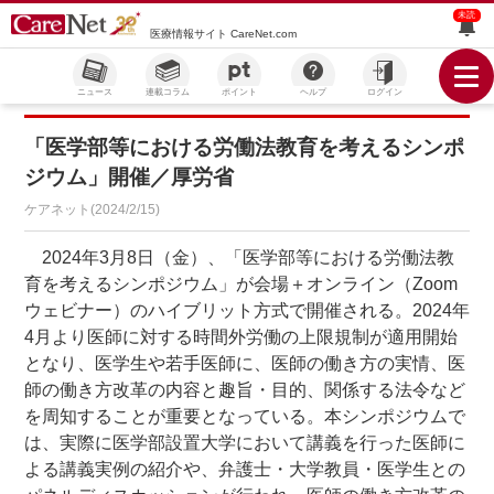
未読
医療情報サイト CareNet.com
ニュース
連載コラム
ポイント
ヘルプ
ログイン
「医学部等における労働法教育を考えるシンポ
ジウム」開催／厚労省
ケアネット(2024/2/15)
2024年3月8日（金）、「医学部等における労働法教
育を考えるシンポジウム」が会場＋オンライン（Zoom
ウェビナー）のハイブリット方式で開催される。2024年
4月より医師に対する時間外労働の上限規制が適用開始
となり、医学生や若手医師に、医師の働き方の実情、医
師の働き方改革の内容と趣旨・目的、関係する法令など
を周知することが重要となっている。本シンポジウムで
は、実際に医学部設置大学において講義を行った医師に
よる講義実例の紹介や、弁護士・大学教員・医学生との