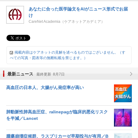
あなたに合った医学論文をAIがニュース形式でお届
け
CareNet Academia（ケアネットアカデミア）
掲載内容はケアネットの見解を述べるものではございません。（す
べての写真・図表等の無断転載を禁じます。）
最新ニュース
最終更新 8月7日
高血圧の日本人、大腸がん発症率が高い
肺動脈性肺高血圧症、ralinepagが臨床的悪化リスク
を半減／Lancet
腫瘍崩壊症候群、ラスブリカーゼ早期投与が有用／B