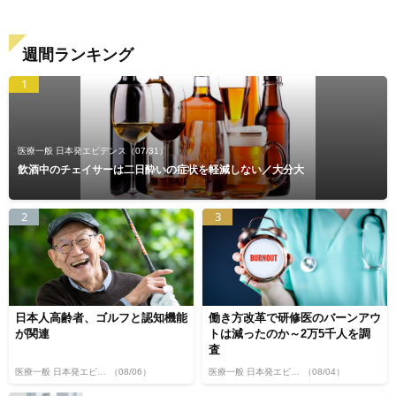
週間ランキング
1
医療一般 日本発エビデンス
（07/31）
飲酒中のチェイサーは二日酔いの症状を軽減しない／大分大
2
3
日本人高齢者、ゴルフと認知機能
働き方改革で研修医のバーンアウ
が関連
トは減ったのか～2万5千人を調
査
医療一般 日本発エビデンス
（08/06）
医療一般 日本発エビデンス
（08/04）