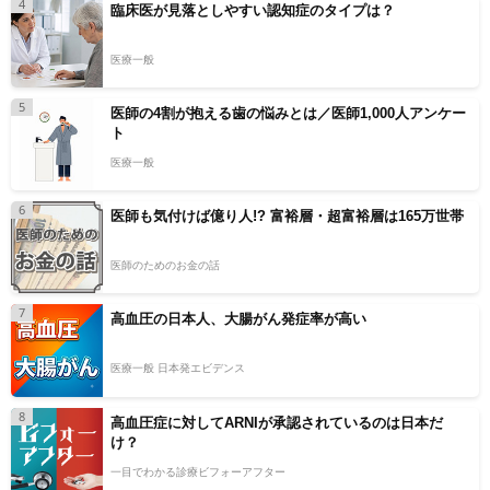
4
臨床医が見落としやすい認知症のタイプは？
医療一般
5
医師の4割が抱える歯の悩みとは／医師1,000人アンケー
ト
医療一般
6
医師も気付けば億り人!? 富裕層・超富裕層は165万世帯
医師のためのお金の話
7
高血圧の日本人、大腸がん発症率が高い
医療一般 日本発エビデンス
8
高血圧症に対してARNIが承認されているのは日本だ
け？
一目でわかる診療ビフォーアフター