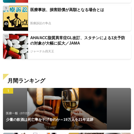
9
医療事故、損害賠償が高額となる場合とは
医療訴訟の争点
10
AHA/ACC脂質異常症GL改訂、スタチンによる1次予防
の対象が大幅に拡大／JAMA
ジャーナル四天王
月間ランキング
1
医療一般
（07/22）
少量の飲酒は死亡率を下げるのか～19万人を21年追跡