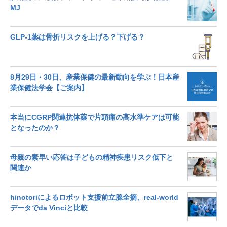
MJ
GLP-1薬は骨折リスクを上げる？下げる？
8月29日・30日、産業保健の最新動向を学ぶ！日本産
業保健法学会【ご案内】
本当にCGRP関連抗体薬で片頭痛の高水準ケアは可能
となったのか？
母親の素早い応答は子どもの精神疾患リスク低下と
関連か
hinotoriによるロボット支援前立腺全摘、real-world
データでda Vinciと比較