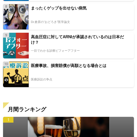
8
まったくゲップを出せない病気
Dr.倉原の“おどろき”医学論文
9
高血圧症に対してARNIが承認されているのは日本だ
け？
一目でわかる診療ビフォーアフター
10
医療事故、損害賠償が高額となる場合とは
医療訴訟の争点
月間ランキング
1