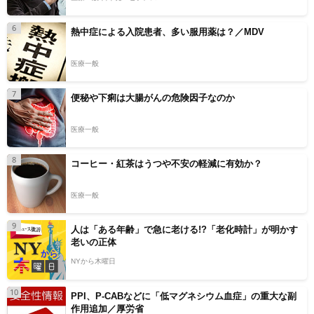
6
熱中症による入院患者、多い服用薬は？／MDV
医療一般
7
便秘や下痢は大腸がんの危険因子なのか
医療一般
8
コーヒー・紅茶はうつや不安の軽減に有効か？
医療一般
9
人は「ある年齢」で急に老ける!?「老化時計」が明かす
老いの正体
NYから木曜日
10
PPI、P-CABなどに「低マグネシウム血症」の重大な副
作用追加／厚労省