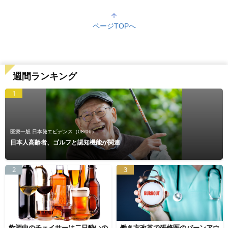
ページTOPへ
週間ランキング
1
医療一般 日本発エビデンス
（08/06）
日本人高齢者、ゴルフと認知機能が関連
2
3
飲酒中のチェイサーは二日酔いの
働き方改革で研修医のバーンアウ