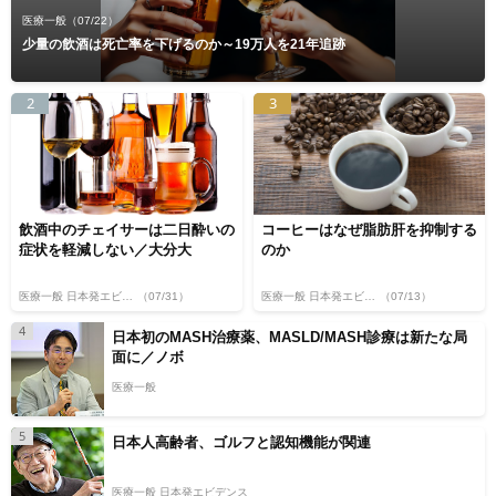
医療一般
（07/22）
少量の飲酒は死亡率を下げるのか～19万人を21年追跡
2
3
飲酒中のチェイサーは二日酔いの
コーヒーはなぜ脂肪肝を抑制する
症状を軽減しない／大分大
のか
医療一般 日本発エビデンス
（07/31）
医療一般 日本発エビデンス
（07/13）
4
日本初のMASH治療薬、MASLD/MASH診療は新たな局
面に／ノボ
医療一般
5
日本人高齢者、ゴルフと認知機能が関連
医療一般 日本発エビデンス