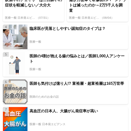
症状を軽減しない／大分大
トは減ったのか～2万5千人を調
査
医療一般 日本発エビデンス
（07/31）
医療一般 日本発エビデンス
（08/04）
4
臨床医が見落としやすい認知症のタイプは？
医療一般
5
医師の4割が抱える歯の悩みとは／医師1,000人アンケー
ト
医療一般
6
医師も気付けば億り人!? 富裕層・超富裕層は165万世帯
医師のためのお金の話
7
高血圧の日本人、大腸がん発症率が高い
医療一般 日本発エビデンス