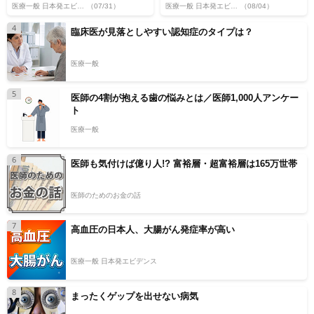
医療一般 日本発エビデンス
（07/31）
医療一般 日本発エビデンス
（08/04）
4
臨床医が見落としやすい認知症のタイプは？
医療一般
5
医師の4割が抱える歯の悩みとは／医師1,000人アンケー
ト
医療一般
6
医師も気付けば億り人!? 富裕層・超富裕層は165万世帯
医師のためのお金の話
7
高血圧の日本人、大腸がん発症率が高い
医療一般 日本発エビデンス
8
まったくゲップを出せない病気