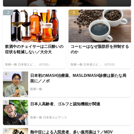
2
3
飲酒中のチェイサーは二日酔いの
コーヒーはなぜ脂肪肝を抑制する
症状を軽減しない／大分大
のか
医療一般 日本発エビデンス
（07/31）
医療一般 日本発エビデンス
（07/13）
4
日本初のMASH治療薬、MASLD/MASH診療は新たな局
面に／ノボ
医療一般
5
日本人高齢者、ゴルフと認知機能が関連
医療一般 日本発エビデンス
6
熱中症による入院患者、多い服用薬は？／MDV