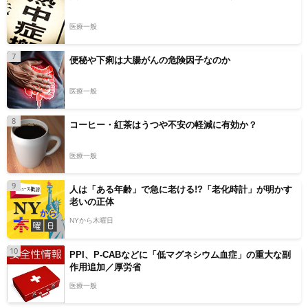
医療一般
7
便秘や下痢は大腸がんの危険因子なのか
医療一般
8
コーヒー・紅茶はうつや不安の軽減に有効か？
医療一般
9
人は「ある年齢」で急に老ける!?「老化時計」が明かす
老いの正体
NYから木曜日
10
PPI、P-CABなどに「低マグネシウム血症」の重大な副
作用追加／厚労省
医療一般