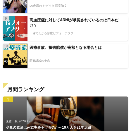
Dr.倉原の“おどろき”医学論文
9
高血圧症に対してARNIが承認されているのは日本だ
け？
一目でわかる診療ビフォーアフター
10
医療事故、損害賠償が高額となる場合とは
医療訴訟の争点
月間ランキング
1
医療一般
（07/22）
少量の飲酒は死亡率を下げるのか～19万人を21年追跡