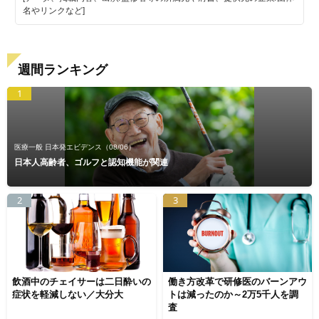
名やリンクなど]
週間ランキング
1
医療一般 日本発エビデンス
（08/06）
日本人高齢者、ゴルフと認知機能が関連
2
3
飲酒中のチェイサーは二日酔いの
働き方改革で研修医のバーンアウ
症状を軽減しない／大分大
トは減ったのか～2万5千人を調
査