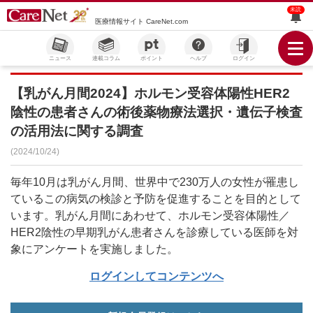
未読
医療情報サイト CareNet.com
ニュース
連載コラム
ポイント
ヘルプ
ログイン
【乳がん月間2024】ホルモン受容体陽性HER2
陰性の患者さんの術後薬物療法選択・遺伝子検査
の活用法に関する調査
(2024/10/24)
毎年10月は乳がん月間、世界中で230万人の女性が罹患し
ているこの病気の検診と予防を促進することを目的として
います。乳がん月間にあわせて、ホルモン受容体陽性／
HER2陰性の早期乳がん患者さんを診療している医師を対
象にアンケートを実施しました。
ログインしてコンテンツへ