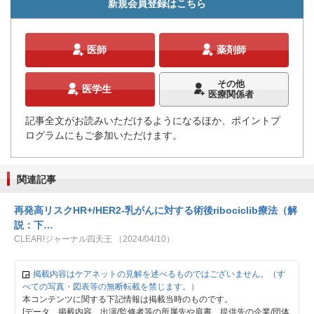
新規会員登録はこちら
医師
薬剤師
その他
医学生
医療関係者
記事全文がお読みいただけるようになるほか、ポイントプ
ログラムにもご参加いただけます。
関連記事
再発高リスクHR+/HER2-乳がんに対する術後ribociclib療法（解
説：下…
CLEAR!ジャーナル四天王 （2024/04/10）
掲載内容はケアネットの見解を述べるものではございません。（す
べての写真・図表等の無断転載を禁じます。）
本コンテンツに関する下記情報は掲載当時のものです。
[データ、掲載内容、出演/監修者等の所属先や肩書、提供先の企業/団体