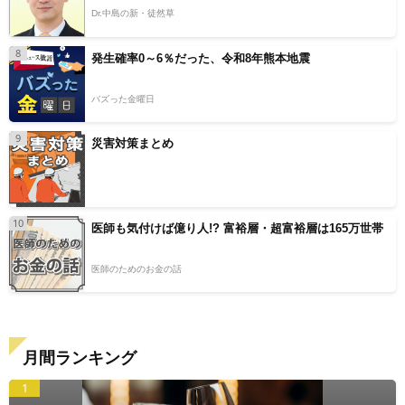
Dr.中島の新・徒然草
8
発生確率0～6％だった、令和8年熊本地震
バズった金曜日
9
災害対策まとめ
10
医師も気付けば億り人!? 富裕層・超富裕層は165万世帯
医師のためのお金の話
月間ランキング
1