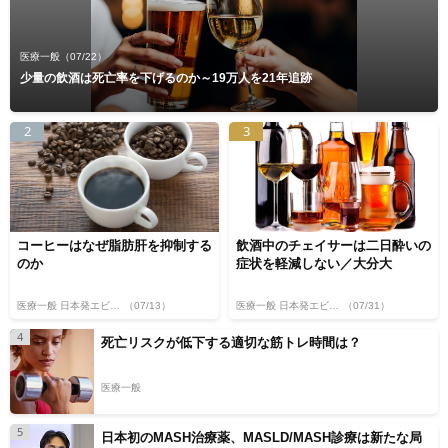
医療一般
（07/22）
少量の飲酒は死亡率を下げるのか～19万人を21年追跡
2
3
コーヒーはなぜ脂肪肝を抑制する
飲酒中のチェイサーは二日酔いの
のか
症状を軽減しない／大分大
医療一般 日本発エビデンス
（07/13）
医療一般 日本発エビデンス
（07/31）
4
死亡リスクが低下する適切な筋トレ時間は？
医療一般
5
日本初のMASH治療薬、MASLD/MASH診療は新たな局