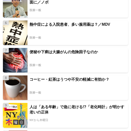
面に／ノボ
医療一般
6
熱中症による入院患者、多い服用薬は？／MDV
医療一般
7
便秘や下痢は大腸がんの危険因子なのか
医療一般
8
コーヒー・紅茶はうつや不安の軽減に有効か？
医療一般
9
人は「ある年齢」で急に老ける!?「老化時計」が明かす
老いの正体
NYから木曜日