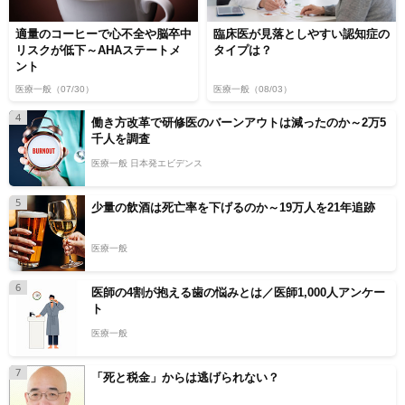
適量のコーヒーで心不全や脳卒中
臨床医が見落としやすい認知症の
リスクが低下～AHAステートメ
タイプは？
ント
医療一般
（07/30）
医療一般
（08/03）
4
働き方改革で研修医のバーンアウトは減ったのか～2万5
千人を調査
医療一般 日本発エビデンス
5
少量の飲酒は死亡率を下げるのか～19万人を21年追跡
医療一般
6
医師の4割が抱える歯の悩みとは／医師1,000人アンケー
ト
医療一般
7
「死と税金」からは逃げられない？