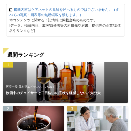
掲載内容はケアネットの見解を述べるものではございません。（す
べての写真・図表等の無断転載を禁じます。）
本コンテンツに関する下記情報は掲載当時のものです。
[データ、掲載内容、出演/監修者等の所属先や肩書、提供先の企業/団体
名やリンクなど]
週間ランキング
1
医療一般 日本発エビデンス
（07/31）
飲酒中のチェイサーは二日酔いの症状を軽減しない／大分大
2
3