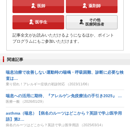
医師
薬剤師
その他
医学生
医療関係者
記事全文がお読みいただけるようになるほか、ポイント
プログラムにもご参加いただけます。
関連記事
喘息治療で改善しない運動時の喘鳴・呼吸困難、診断に必要な検
査は…
乗り切れ！アレルギー症状の初診対応 （2023/11/06）
喘息への活用に期待、『アレルゲン免疫療法の手引き2025』 …
医療一般 （2026/01/29）
asthma（喘息）【病名のルーツはどこから？英語で学ぶ医学用
語】第2…
病名のルーツはどこから？英語で学ぶ医学用語 （2025/03/14）