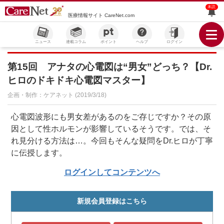
未読
医療情報サイト CareNet.com
ニュース
連載コラム
ポイント
ヘルプ
ログイン
第15回 アナタの心電図は“男女”どっち？【Dr.
ヒロのドキドキ心電図マスター】
企画・制作：ケアネット (2019/3/18)
心電図波形にも男女差があるのをご存じですか？その原
因として性ホルモンが影響しているそうです。では、そ
れ見分ける方法は…。今回もそんな疑問をDr.ヒロが丁寧
に伝授します。
ログインしてコンテンツへ
新規会員登録はこちら