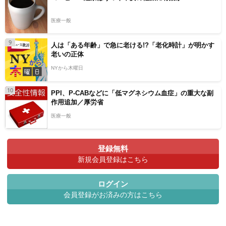
医療一般
9
人は「ある年齢」で急に老ける!?「老化時計」が明かす
老いの正体
NYから木曜日
10
PPI、P-CABなどに「低マグネシウム血症」の重大な副
作用追加／厚労省
医療一般
登録無料
新規会員登録はこちら
ログイン
会員登録がお済みの方はこちら