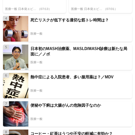
医療一般 日本発エビデンス
（07/13）
医療一般 日本発エビデンス
（07/31）
4
死亡リスクが低下する適切な筋トレ時間は？
医療一般
5
日本初のMASH治療薬、MASLD/MASH診療は新たな局
面に／ノボ
医療一般
6
熱中症による入院患者、多い服用薬は？／MDV
医療一般
7
便秘や下痢は大腸がんの危険因子なのか
医療一般
8
コーヒー・紅茶はうつや不安の軽減に有効か？