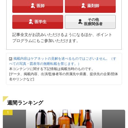
医師
薬剤師
その他
医学生
医療関係者
記事全文がお読みいただけるようになるほか、ポイント
プログラムにもご参加いただけます。
掲載内容はケアネットの見解を述べるものではございません。（す
べての写真・図表等の無断転載を禁じます。）
本コンテンツに関する下記情報は掲載当時のものです。
[データ、掲載内容、出演/監修者等の所属先や肩書、提供先の企業/団体
名やリンクなど]
週間ランキング
1