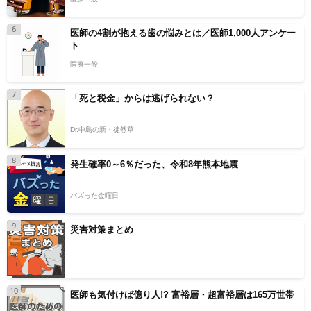
6
医師の4割が抱える歯の悩みとは／医師1,000人アンケー
ト
医療一般
7
「死と税金」からは逃げられない？
Dr.中島の新・徒然草
8
発生確率0～6％だった、令和8年熊本地震
バズった金曜日
9
災害対策まとめ
10
医師も気付けば億り人!? 富裕層・超富裕層は165万世帯