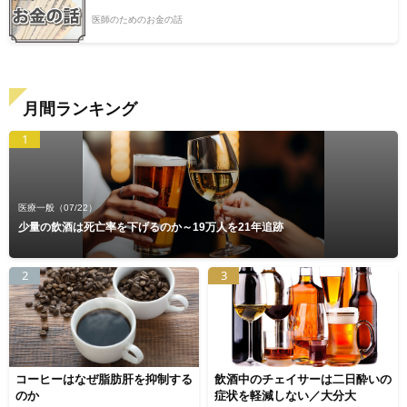
医師のためのお金の話
月間ランキング
1
医療一般
（07/22）
少量の飲酒は死亡率を下げるのか～19万人を21年追跡
2
3
コーヒーはなぜ脂肪肝を抑制する
飲酒中のチェイサーは二日酔いの
のか
症状を軽減しない／大分大