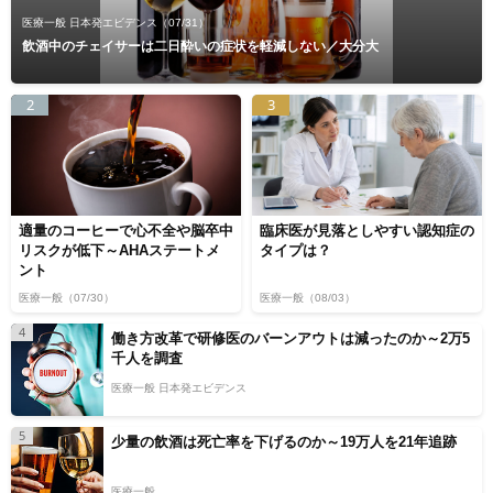
医療一般 日本発エビデンス
（07/31）
飲酒中のチェイサーは二日酔いの症状を軽減しない／大分大
2
3
適量のコーヒーで心不全や脳卒中
臨床医が見落としやすい認知症の
リスクが低下～AHAステートメ
タイプは？
ント
医療一般
（07/30）
医療一般
（08/03）
4
働き方改革で研修医のバーンアウトは減ったのか～2万5
千人を調査
医療一般 日本発エビデンス
5
少量の飲酒は死亡率を下げるのか～19万人を21年追跡
医療一般