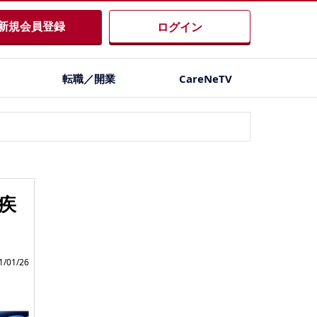
新規会員登録
ログイン
転職／開業
CareNeTV
疾
/01/26