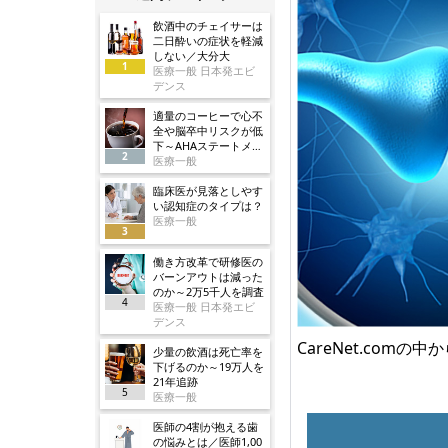
飲酒中のチェイサーは
二日酔いの症状を軽減
しない／大分大
1
医療一般 日本発エビ
デンス
適量のコーヒーで心不
全や脳卒中リスクが低
下～AHAステートメン
2
ト
医療一般
臨床医が見落としやす
い認知症のタイプは？
医療一般
3
働き方改革で研修医の
バーンアウトは減った
のか～2万5千人を調査
4
医療一般 日本発エビ
デンス
CareNet.com
少量の飲酒は死亡率を
下げるのか～19万人を
21年追跡
5
医療一般
医師の4割が抱える歯
の悩みとは／医師1,00