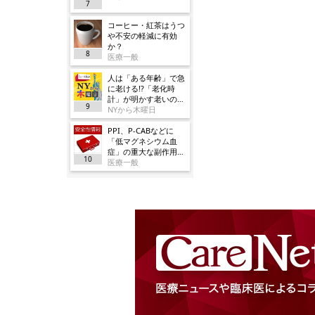
7
コーヒー・紅茶はうつ
や不安の軽減に有効
か？
8
医療一般
人は「ある年齢」で急
に老ける!?「老化時
計」が明かす老いの正
9
体
NYから木曜日
PPI、P-CABなどに
「低マグネシウム血
症」の重大な副作用追
10
加／厚労省
医療一般