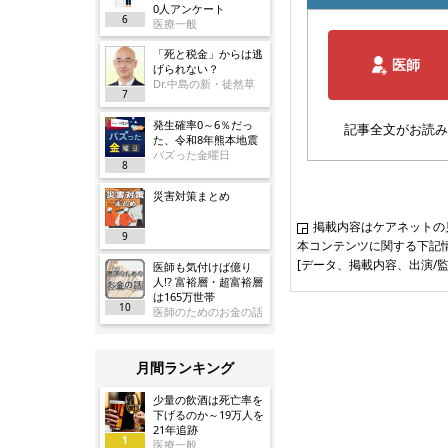
0人アンケート
6
医療一般
「死と税金」からは逃
医師
げられない？
Dr.中島の新・徒然草
7
発生確率0～6％だっ
記事全文がお読み
た、令和8年熊本地震
バズった金曜日
8
災害対策まとめ
掲載内容はケアネットの
9
本コンテンツに関する下記
[データ、掲載内容、出演/
医師も気付けば億り
人!? 富裕層・超富裕層
は165万世帯
10
医師のためのお金の話
月間ランキング
少量の飲酒は死亡率を
下げるのか～19万人を
21年追跡
1
医療一般