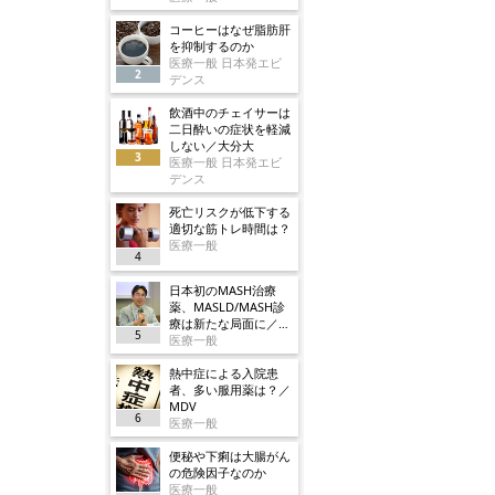
コーヒーはなぜ脂肪肝
を抑制するのか
医療一般 日本発エビ
2
デンス
飲酒中のチェイサーは
二日酔いの症状を軽減
しない／大分大
3
医療一般 日本発エビ
デンス
死亡リスクが低下する
適切な筋トレ時間は？
医療一般
4
日本初のMASH治療
薬、MASLD/MASH診
療は新たな局面に／ノ
5
ボ
医療一般
熱中症による入院患
者、多い服用薬は？／
MDV
6
医療一般
便秘や下痢は大腸がん
の危険因子なのか
医療一般