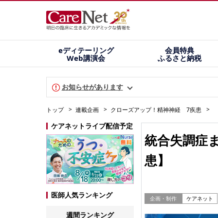
eディテーリング
会員特典
Web講演会
ふるさと納税
お知らせがあります
トップ
連載企画
クローズアップ！精神神経 7疾患
ケアネットライブ配信予定
統合失調症
患】
医師人気ランキング
企画・制作
ケアネット
週間ランキング