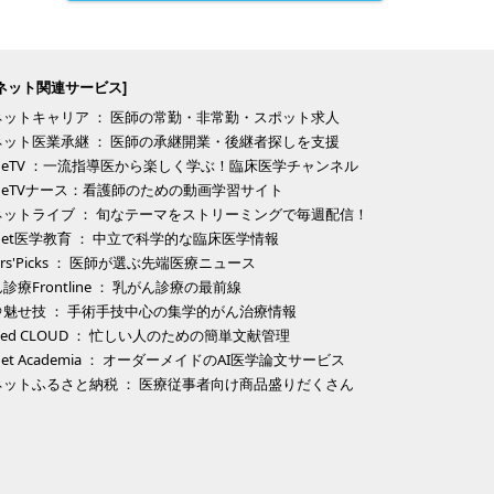
ネット関連サービス]
ネットキャリア ： 医師の常勤・非常勤・スポット求人
ネット医業承継 ： 医師の承継開業・後継者探しを支援
eNeTV ：一流指導医から楽しく学ぶ！臨床医学チャンネル
eNeTVナース：看護師のための動画学習サイト
ネットライブ ： 旬なテーマをストリーミングで毎週配信！
eNet医学教育 ： 中立で科学的な臨床医学情報
tors'Picks ： 医師が選ぶ先端医療ニュース
診療Frontline ： 乳がん診療の最前線
＠魅せ技 ： 手術手技中心の集学的がん治療情報
Med CLOUD ： 忙しい人のための簡単文献管理
eNet Academia ： オーダーメイドのAI医学論文サービス
ネットふるさと納税 ： 医療従事者向け商品盛りだくさん