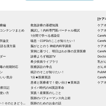
[ケア
療編
救急診療の基礎知識
ケア
コンテンツまとめ
腕試し！内科専門医バーチャル模試
ケア
1分間で学べる感染症
Car
医学論文
喘息・COPDのここが知りたい！
Car
で語る漢方薬
脳がととのう 神経内科学講座
ケア
実例に基づく、明日はわが身の災害医療
Car
ダー
診療よろず相談TV
Doc
希少疾病ライブラリ
乳がん
毒の初期対応
医療訴訟の争点
がん
ン
統計のそこが知りたい！
Pub
・いい気分
1分★医療英語
Car
患者と医療者で！使い分け★英単語
ケア
観察日記
タイパ時代のAI英語革命
使い方
実践！産業医のしごと
医師のパフォーマンス向上術
【3分動画】お腹が痛い！そのときどうする？
医師のためのお金の話