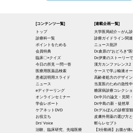
[コンテンツ一覧]
[連載企画一覧]
トップ
大学医局紹介～がん診
診療科一覧
診療ガイドライン関連
ポイントをためる
ニュース批評
会員特典
Dr.倉原の“おどろき”
臨床〇×クイズ
Dr.伊東のストーリー
今日の所見 一問一答
漢方カンファレンス2
医療用医薬品検索
ケースで学ぶ輸液オー
患者説明用スライド
高齢者処方のデザイン
ニュース
当直医のための急性中
eディテーリング
糖尿病診療コレクショ
オンラインセミナー
Dr.中川の論文・見聞
学会レポート
Dr.中島の新・徒然草
ケアネットDVD
Dr.デルぽんの診察室
お役立ち
皮膚外用薬の選び方と
Drs' Voice
斬らレセプト
治験、臨床研究、先端医療