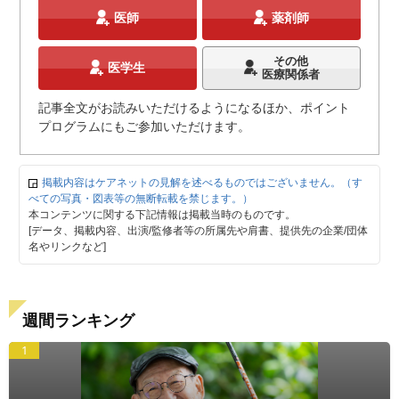
医師
薬剤師
その他
医学生
医療関係者
記事全文がお読みいただけるようになるほか、ポイント
プログラムにもご参加いただけます。
掲載内容はケアネットの見解を述べるものではございません。（す
べての写真・図表等の無断転載を禁じます。）
本コンテンツに関する下記情報は掲載当時のものです。
[データ、掲載内容、出演/監修者等の所属先や肩書、提供先の企業/団体
名やリンクなど]
週間ランキング
1