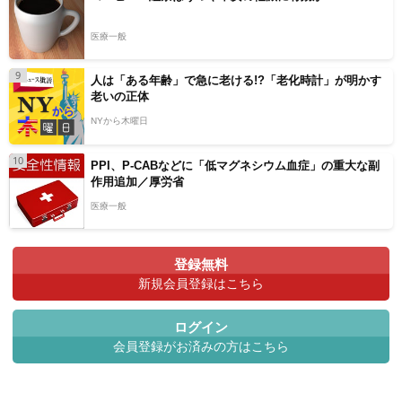
医療一般
9
人は「ある年齢」で急に老ける!?「老化時計」が明かす
老いの正体
NYから木曜日
10
PPI、P-CABなどに「低マグネシウム血症」の重大な副
作用追加／厚労省
医療一般
登録無料
新規会員登録はこちら
ログイン
会員登録がお済みの方はこちら