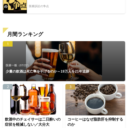
医療訴訟の争点
月間ランキング
1
医療一般
（07/22）
少量の飲酒は死亡率を下げるのか～19万人を21年追跡
2
3
飲酒中のチェイサーは二日酔いの
コーヒーはなぜ脂肪肝を抑制する
症状を軽減しない／大分大
のか