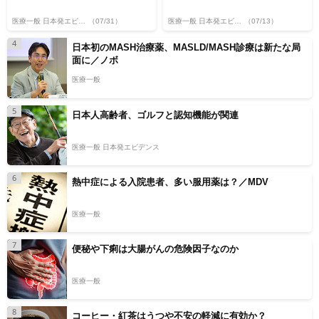
医療一般 日本発エビデンス
（07/31）
医療一般 日本発エビデンス
（07/13）
4
日本初のMASH治療薬、MASLD/MASH診療は新たな局
面に／ノボ
医療一般
5
日本人高齢者、ゴルフと認知機能が関連
医療一般 日本発エビデンス
6
熱中症による入院患者、多い服用薬は？／MDV
医療一般
7
便秘や下痢は大腸がんの危険因子なのか
医療一般
8
コーヒー・紅茶はうつや不安の軽減に有効か？