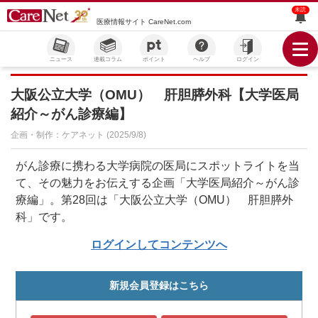
未読
医療情報サイト CareNet.com
ニュース
連載コラム
ポイント
ヘルプ
ログイン
大阪公立大学（OMU） 肝胆膵外科【大学医局
紹介～がん診療編】
企画・制作：ケアネット (2025/9/8)
がん診療に携わる大学病院の医局にスポットライトを当
て、その魅力をお伝えする企画「大学医局紹介～がん診
療編」。第28回は「大阪公立大学（OMU） 肝胆膵外
科」です。
ログインしてコンテンツへ
新規会員登録はこちら