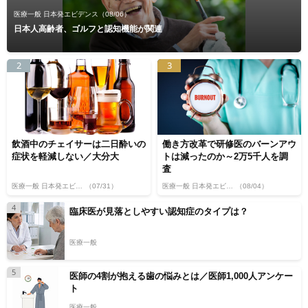
医療一般 日本発エビデンス
（08/06）
日本人高齢者、ゴルフと認知機能が関連
2
3
飲酒中のチェイサーは二日酔いの
働き方改革で研修医のバーンアウ
症状を軽減しない／大分大
トは減ったのか～2万5千人を調
査
医療一般 日本発エビデンス
（07/31）
医療一般 日本発エビデンス
（08/04）
4
臨床医が見落としやすい認知症のタイプは？
医療一般
5
医師の4割が抱える歯の悩みとは／医師1,000人アンケー
ト
医療一般