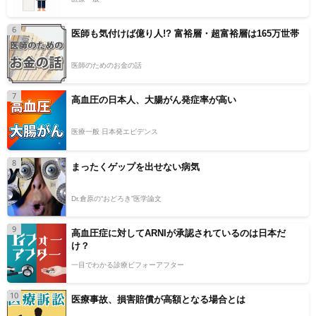
6
医師も気付けば億り人!? 富裕層・超富裕層は165万世帯
医師のためのお金の話
7
高血圧の日本人、大腸がん発症率が高い
医療一般 日本発エビデンス
8
まったくゲップを出せない病気
Dr.倉原の“おどろき”医学論文
9
高血圧症に対してARNIが承認されているのは日本だ
け？
一目でわかる診療ビフォーアフター
10
医療事故、損害賠償が高額となる場合とは