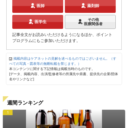
医師
薬剤師
その他
医学生
医療関係者
記事全文がお読みいただけるようになるほか、ポイント
プログラムにもご参加いただけます。
掲載内容はケアネットの見解を述べるものではございません。（す
べての写真・図表等の無断転載を禁じます。）
本コンテンツに関する下記情報は掲載当時のものです。
[データ、掲載内容、出演/監修者等の所属先や肩書、提供先の企業/団体
名やリンクなど]
週間ランキング
1