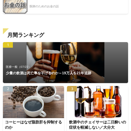
医師のためのお金の話
月間ランキング
1
医療一般
（07/22）
少量の飲酒は死亡率を下げるのか～19万人を21年追跡
2
3
コーヒーはなぜ脂肪肝を抑制する
飲酒中のチェイサーは二日酔いの
のか
症状を軽減しない／大分大