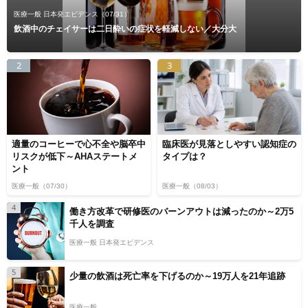
医療一般 日本発エビデンス
（07/31）
飲酒中のチェイサーは二日酔いの症状を軽減しない／大分大
2
3
適量のコーヒーで心不全や脳卒中
臨床医が見落としやすい認知症の
リスクが低下～AHAステートメ
タイプは？
ント
医療一般
（07/30）
医療一般
（08/03）
4
働き方改革で研修医のバーンアウトは減ったのか～2万5
千人を調査
医療一般 日本発エビデンス
5
少量の飲酒は死亡率を下げるのか～19万人を21年追跡
医療一般