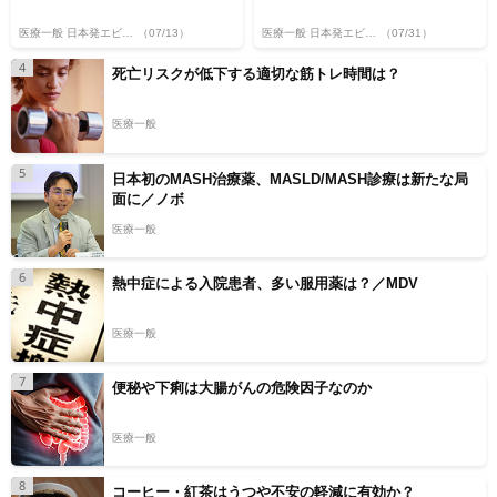
医療一般 日本発エビデンス
（07/13）
医療一般 日本発エビデンス
（07/31）
4
死亡リスクが低下する適切な筋トレ時間は？
医療一般
5
日本初のMASH治療薬、MASLD/MASH診療は新たな局
面に／ノボ
医療一般
6
熱中症による入院患者、多い服用薬は？／MDV
医療一般
7
便秘や下痢は大腸がんの危険因子なのか
医療一般
8
コーヒー・紅茶はうつや不安の軽減に有効か？