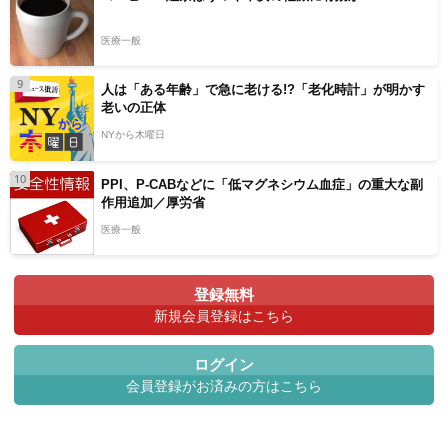
医療一般
9
人は「ある年齢」で急に老ける!?「老化時計」が明かす
老いの正体
NYから木曜日
10
PPI、P-CABなどに「低マグネシウム血症」の重大な副
作用追加／厚労省
医療一般
登録無料
新規会員登録はこちら
ログイン
会員登録がお済みの方はこちら