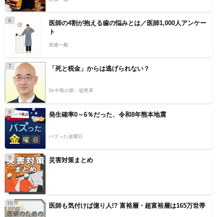
6
医師の4割が抱える歯の悩みとは／医師1,000人アンケー
ト
医療一般
7
「死と税金」からは逃げられない？
Dr.中島の新・徒然草
8
発生確率0～6％だった、令和8年熊本地震
バズった金曜日
9
災害対策まとめ
10
医師も気付けば億り人!? 富裕層・超富裕層は165万世帯