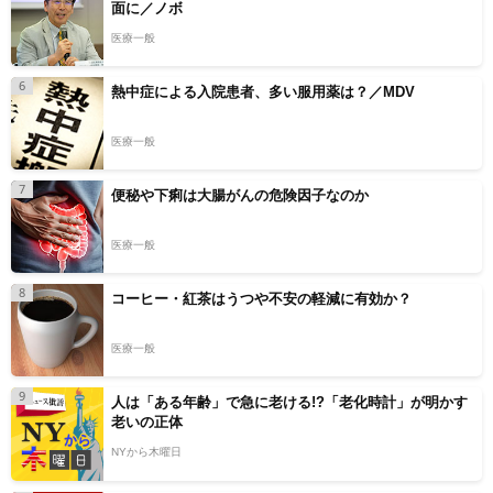
面に／ノボ
医療一般
6
熱中症による入院患者、多い服用薬は？／MDV
医療一般
7
便秘や下痢は大腸がんの危険因子なのか
医療一般
8
コーヒー・紅茶はうつや不安の軽減に有効か？
医療一般
9
人は「ある年齢」で急に老ける!?「老化時計」が明かす
老いの正体
NYから木曜日