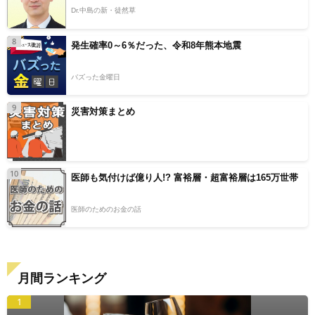
Dr.中島の新・徒然草
8
発生確率0～6％だった、令和8年熊本地震
バズった金曜日
9
災害対策まとめ
10
医師も気付けば億り人!? 富裕層・超富裕層は165万世帯
医師のためのお金の話
月間ランキング
1