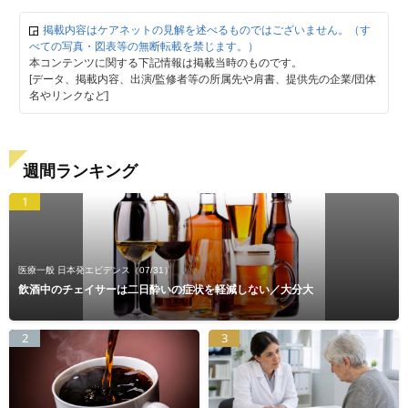
掲載内容はケアネットの見解を述べるものではございません。（す
べての写真・図表等の無断転載を禁じます。）
本コンテンツに関する下記情報は掲載当時のものです。
[データ、掲載内容、出演/監修者等の所属先や肩書、提供先の企業/団体
名やリンクなど]
週間ランキング
1
医療一般 日本発エビデンス
（07/31）
飲酒中のチェイサーは二日酔いの症状を軽減しない／大分大
2
3