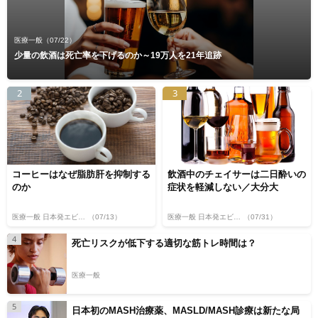
医療一般
（07/22）
少量の飲酒は死亡率を下げるのか～19万人を21年追跡
2
3
コーヒーはなぜ脂肪肝を抑制する
飲酒中のチェイサーは二日酔いの
のか
症状を軽減しない／大分大
医療一般 日本発エビデンス
（07/13）
医療一般 日本発エビデンス
（07/31）
4
死亡リスクが低下する適切な筋トレ時間は？
医療一般
5
日本初のMASH治療薬、MASLD/MASH診療は新たな局