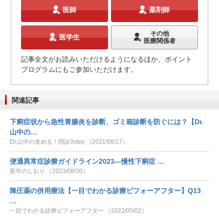
医師
薬剤師
その他
医学生
医療関係者
記事全文がお読みいただけるようになるほか、ポイント
プログラムにもご参加いただけます。
関連記事
下痢症状から急性胃腸炎を診断、ゴミ箱診断を防ぐには？【Dr.
山中の…
Dr.山中の攻める！問診3step （2021/08/17）
便通異常症診療ガイドライン2023―慢性下痢症 …
医学のしおり （2023/08/30）
降圧薬の併用療法【一目でわかる診療ビフォーアフター】Q13
…
一目でわかる診療ビフォーアフター （2022/05/02）