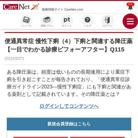
未読
医療情報サイト CareNet.com
ニュース
連載コラム
ポイント
ヘルプ
ログイン
便通異常症 慢性下痢（4）下痢と関連する降圧薬
【一目でわかる診療ビフォーアフター】Q115
(2024/5/27)
ある降圧薬は、頻度は低いものの長期連用により重症下
痢を引き起こすことが報告されており、「便通異常症診
療ガイドライン2023―慢性下痢症」にも下痢と関連があ
る薬剤として記載されています。その降圧薬とは？
ログインしてコンテンツへ
新規会員登録はこちら