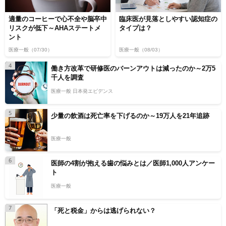
適量のコーヒーで心不全や脳卒中
臨床医が見落としやすい認知症の
リスクが低下～AHAステートメ
タイプは？
ント
医療一般
（07/30）
医療一般
（08/03）
4
働き方改革で研修医のバーンアウトは減ったのか～2万5
千人を調査
医療一般 日本発エビデンス
5
少量の飲酒は死亡率を下げるのか～19万人を21年追跡
医療一般
6
医師の4割が抱える歯の悩みとは／医師1,000人アンケー
ト
医療一般
7
「死と税金」からは逃げられない？