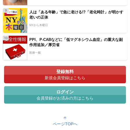
9
人は「ある年齢」で急に老ける!?「老化時計」が明かす
老いの正体
NYから木曜日
10
PPI、P-CABなどに「低マグネシウム血症」の重大な副
作用追加／厚労省
医療一般
登録無料
新規会員登録はこちら
ログイン
会員登録がお済みの方はこちら
ページTOPへ