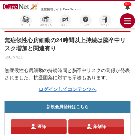
未読
医療情報サイト CareNet.com
ニュース
連載コラム
ポイント
ヘルプ
ログイン
無症候性心房細動の24時間以上持続は脳卒中リ
スク増加と関連有り
(2017/7/21)
無症候性心房細動の持続時間と脳卒中リスクの関係が発表
されました。抗凝固薬に対する示唆もあります。
ログインしてコンテンツへ
新規会員登録はこちら
医師
薬剤師