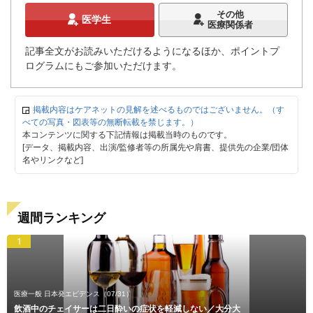
その他
医学生
医療関係者
記事全文がお読みいただけるようになるほか、ポイントプ
ログラムにもご参加いただけます。
掲載内容はケアネットの見解を述べるものではございません。（す
べての写真・図表等の無断転載を禁じます。）
本コンテンツに関する下記情報は掲載当時のものです。
[データ、掲載内容、出演/監修者等の所属先や肩書、提供先の企業/団体
名やリンクなど]
週間ランキング
1
医療一般 日本発エビデンス
（07/31）
飲酒中のチェイサーは二日酔いの症状を軽減しない／大分大