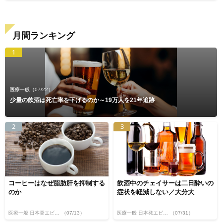
月間ランキング
1
医療一般
（07/22）
少量の飲酒は死亡率を下げるのか～19万人を21年追跡
2
3
コーヒーはなぜ脂肪肝を抑制する
飲酒中のチェイサーは二日酔いの
のか
症状を軽減しない／大分大
医療一般 日本発エビデンス
（07/13）
医療一般 日本発エビデンス
（07/31）