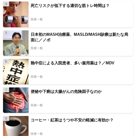
4
死亡リスクが低下する適切な筋トレ時間は？
医療一般
5
日本初のMASH治療薬、MASLD/MASH診療は新たな局
面に／ノボ
医療一般
6
熱中症による入院患者、多い服用薬は？／MDV
医療一般
7
便秘や下痢は大腸がんの危険因子なのか
医療一般
8
コーヒー・紅茶はうつや不安の軽減に有効か？
医療一般