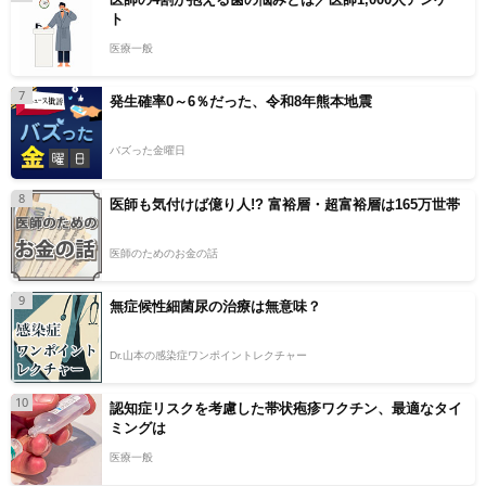
ト
医療一般
7
発生確率0～6％だった、令和8年熊本地震
バズった金曜日
8
医師も気付けば億り人!? 富裕層・超富裕層は165万世帯
医師のためのお金の話
9
無症候性細菌尿の治療は無意味？
Dr.山本の感染症ワンポイントレクチャー
10
認知症リスクを考慮した帯状疱疹ワクチン、最適なタイ
ミングは
医療一般