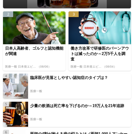
2
3
日本人高齢者、ゴルフと認知機能
働き方改革で研修医のバーンアウ
が関連
トは減ったのか～2万5千人を調
査
医療一般 日本発エビデンス
（08/06）
医療一般 日本発エビデンス
（08/04）
4
臨床医が見落としやすい認知症のタイプは？
医療一般
5
少量の飲酒は死亡率を下げるのか～19万人を21年追跡
医療一般
6
医師の4割が抱える歯の悩みとは／医師1,000人アンケー