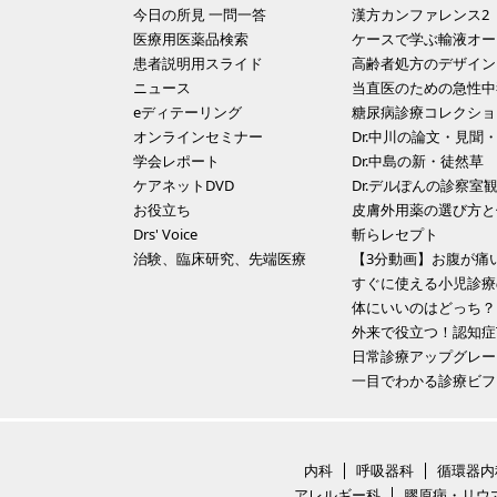
今日の所見 一問一答
漢方カンファレンス2
医療用医薬品検索
ケースで学ぶ輸液オー
患者説明用スライド
高齢者処方のデザイン
ニュース
当直医のための急性中
eディテーリング
糖尿病診療コレクショ
オンラインセミナー
Dr.中川の論文・見聞
学会レポート
Dr.中島の新・徒然草
ケアネットDVD
Dr.デルぽんの診察室
お役立ち
皮膚外用薬の選び方と
Drs' Voice
斬らレセプト
治験、臨床研究、先端医療
すぐに使える小児診療
体にいいのはどっち？
外来で役立つ！認知症To
日常診療アップグレー
一目でわかる診療ビフ
内科
呼吸器科
循環器内
アレルギー科
膠原病・リウ