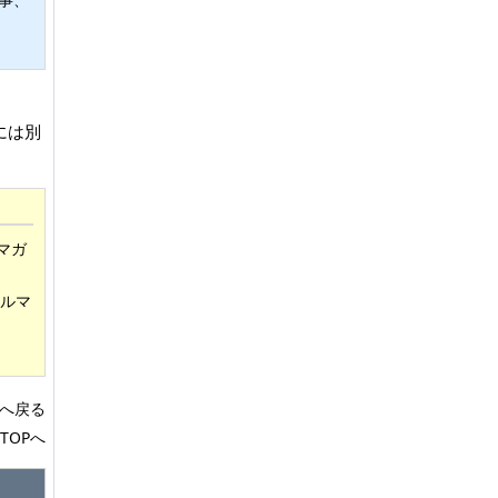
には別
ルマガ
ルマ
へ戻る
TOPへ