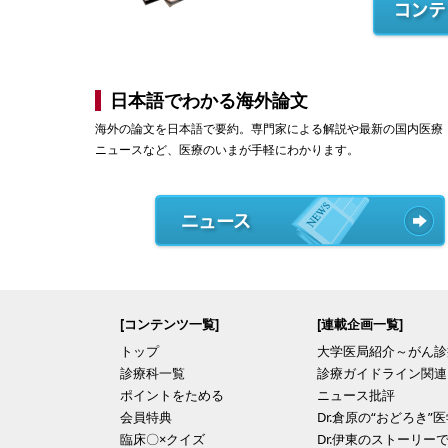
日本語でわかる海外論文
海外の論文を日本語で要約。専門家による解説や最新の国内医療
ニュースなど、医療のいまが手軽にわかります。
[コンテンツ一覧]
[連載企画一覧]
トップ
大学医局紹介～がん診
診療科一覧
診療ガイドライン関連
ポイントをためる
ニュース批評
会員特典
Dr.倉原の“おどろき”
臨床〇×クイズ
Dr.伊東のストーリー