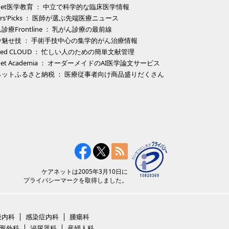
eNet医学教育 ： 中立で科学的な臨床医学情報
tors'Picks ： 医師が選ぶ先端医療ニュース
診療Frontline ： 乳がん診療の最前線
＠魅せ技 ： 手術手技中心の集学的がん治療情報
Med CLOUD ： 忙しい人のための簡単文献管理
eNet Academia ： オーダーメイドのAI医学論文サービス
ネットふるさと納税 ： 医療従事者向け商品盛りだくさん
ケアネットは2005年3月10日に
プライバシーマークを取得しました。
液内科
感染症内科
腫瘍科
形外科
泌尿器科
産婦人科