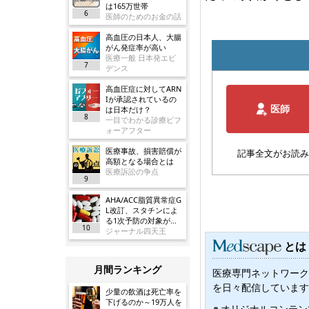
は165万世帯
6
医師のためのお金の話
高血圧の日本人、大腸
がん発症率が高い
医療一般 日本発エビ
7
デンス
高血圧症に対してARN
Iが承認されているの
医師
は日本だけ？
8
一目でわかる診療ビフ
ォーアフター
医療事故、損害賠償が
記事全文がお読み
高額となる場合とは
医療訴訟の争点
9
AHA/ACC脂質異常症G
L改訂、スタチンによ
る1次予防の対象が大
10
幅に拡大／JAMA
ジャーナル四天王
とは
月間ランキング
医療専門ネットワーク
を日々配信しています
少量の飲酒は死亡率を
下げるのか～19万人を
オリジナルコンテン