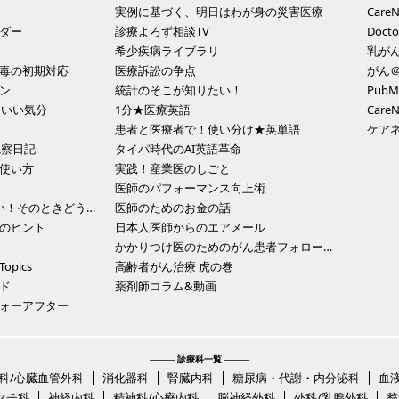
実例に基づく、明日はわが身の災害医療
Car
ダー
診療よろず相談TV
Doc
希少疾病ライブラリ
乳がん
毒の初期対応
医療訴訟の争点
がん
ン
統計のそこが知りたい！
Pub
・いい気分
1分★医療英語
Car
患者と医療者で！使い分け★英単語
ケア
観察日記
タイパ時代のAI英語革命
使い方
実践！産業医のしごと
医師のパフォーマンス向上術
【3分動画】お腹が痛い！そのときどうする？
医師のためのお金の話
のヒント
日本人医師からのエアメール
かかりつけ医のためのがん患者フォローアップ
pics
高齢者がん治療 虎の巻
ド
薬剤師コラム&動画
ォーアフター
──── 診療科一覧 ────
科/心臓血管外科
消化器科
腎臓内科
糖尿病・代謝・内分泌科
血
マチ科
神経内科
精神科/心療内科
脳神経外科
外科/乳腺外科
整