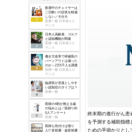
飲酒中のチェイサーは
二日酔いの症状を軽減
しない／大分大
1
医療一般 日本発エビ
デンス
日本人高齢者、ゴルフ
と認知機能が関連
医療一般 日本発エビ
2
デンス
働き方改革で研修医の
バーンアウトは減った
のか～2万5千人を調査
3
医療一般 日本発エビ
デンス
臨床医が見落としやす
い認知症のタイプは？
医療一般
4
医師の4割が抱える歯
の悩みとは／医師1,00
0人アンケート
終末期の進行がん患
5
医療一般
を予測する補助指標
医師も気付けば億り
ための手掛かりとし
人!? 富裕層・超富裕層