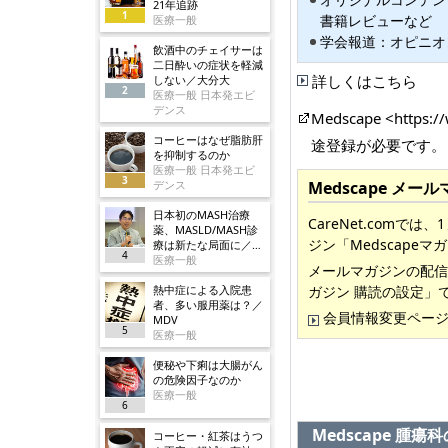
21年追跡
1
書籍レビューなど
医療一般
学会報道：オピニオ
飲酒中のチェイサーは
二日酔いの症状を軽減
詳しくはこちら
しない／大分大
2
医療一般 日本発エビ
デンス
Medscape <https:
コーヒーはなぜ脂肪肝
途登録が必要です。
を抑制するのか
医療一般 日本発エビ
3
デンス
Medscape メ
日本初のMASH治療
CareNet.com
薬、MASLD/MASH診
ジン「Medscape
療は新たな局面に／ノ
4
ボ
医療一般
メールマガジンの配信
熱中症による入院患
ガジン 購読の設定」
者、多い服用薬は？／
会員情報変更ペー
MDV
5
医療一般
便秘や下痢は大腸がん
の危険因子なのか
医療一般
6
Medscape 腫
コーヒー・紅茶はうつ