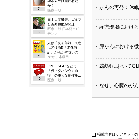
や不安の軽減に有効
か？
がんの再発：休眠
7
医療一般
日本人高齢者、ゴルフ
と認知機能が関連
診療現場における
医療一般 日本発エビ
8
デンス
人は「ある年齢」で急
膵がんにおける微
に老ける!?「老化時
計」が明かす老いの正
9
体
NYから木曜日
2試験においてG
PPI、P-CABなどに
「低マグネシウム血
症」の重大な副作用追
10
加／厚労省
医療一般
なぜ、心臓のがん
掲載内容はケアネットの