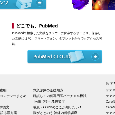
どこでも、PubMed
PubMedで検索した文献をクラウドに保存するサービス。保存し
た文献にはPC、スマートフォン、タブレットからでもアクセス可
能。
[ケア
療編
救急診療の基礎知識
ケア
コンテンツまとめ
腕試し！内科専門医バーチャル模試
ケア
1分間で学べる感染症
Car
医学論文
喘息・COPDのここが知りたい！
Car
で語る漢方薬
脳がととのう 神経内科学講座
ケア