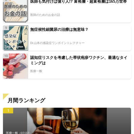
医師も気付けば億り人!? 富裕層・超富裕層は165万世帯
医師のためのお金の話
9
無症候性細菌尿の治療は無意味？
Dr.山本の感染症ワンポイントレクチャー
10
認知症リスクを考慮した帯状疱疹ワクチン、最適なタイ
ミングは
医療一般
月間ランキング
1
医療一般
（07/22）