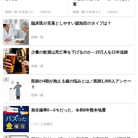
査
医療一般 日本発エビデンス
（08/06）
医療一般 日本発エビデンス
（08/04）
4
臨床医が見落としやすい認知症のタイプは？
医療一般
5
少量の飲酒は死亡率を下げるのか～19万人を21年追跡
医療一般
6
医師の4割が抱える歯の悩みとは／医師1,000人アンケー
ト
医療一般
7
発生確率0～6％だった、令和8年熊本地震
バズった金曜日
8