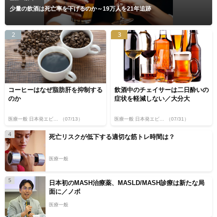
少量の飲酒は死亡率を下げるのか～19万人を21年追跡
2
3
コーヒーはなぜ脂肪肝を抑制する
飲酒中のチェイサーは二日酔いの
のか
症状を軽減しない／大分大
医療一般 日本発エビデンス
（07/13）
医療一般 日本発エビデンス
（07/31）
4
死亡リスクが低下する適切な筋トレ時間は？
医療一般
5
日本初のMASH治療薬、MASLD/MASH診療は新たな局
面に／ノボ
医療一般