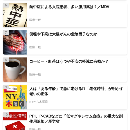
6
熱中症による入院患者、多い服用薬は？／MDV
医療一般
7
便秘や下痢は大腸がんの危険因子なのか
医療一般
8
コーヒー・紅茶はうつや不安の軽減に有効か？
医療一般
9
人は「ある年齢」で急に老ける!?「老化時計」が明かす
老いの正体
NYから木曜日
10
PPI、P-CABなどに「低マグネシウム血症」の重大な副
作用追加／厚労省
医療一般