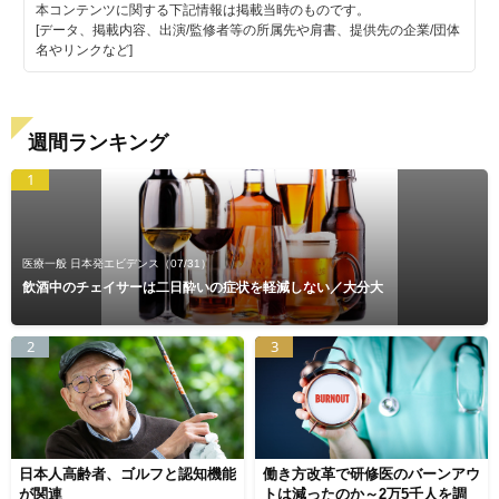
本コンテンツに関する下記情報は掲載当時のものです。
[データ、掲載内容、出演/監修者等の所属先や肩書、提供先の企業/団体
名やリンクなど]
週間ランキング
1
医療一般 日本発エビデンス
（07/31）
飲酒中のチェイサーは二日酔いの症状を軽減しない／大分大
2
3
日本人高齢者、ゴルフと認知機能
働き方改革で研修医のバーンアウ
が関連
トは減ったのか～2万5千人を調