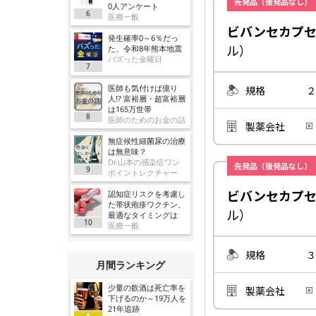
先発品（後発品なし）
0人アンケート
6
医療一般
ビバンセカプ
発生確率0～6％だっ
ル）
た、令和8年熊本地震
バズった金曜日
7
医師も気付けば億り
規格
２
人!? 富裕層・超富裕層
は165万世帯
8
医師のためのお金の話
製薬会社
無症候性細菌尿の治療
は無意味？
Dr.山本の感染症ワン
先発品（後発品なし）
9
ポイントレクチャー
ビバンセカプ
認知症リスクを考慮し
た帯状疱疹ワクチン、
ル）
最適なタイミングは
10
医療一般
規格
３
月間ランキング
少量の飲酒は死亡率を
製薬会社
下げるのか～19万人を
21年追跡
1