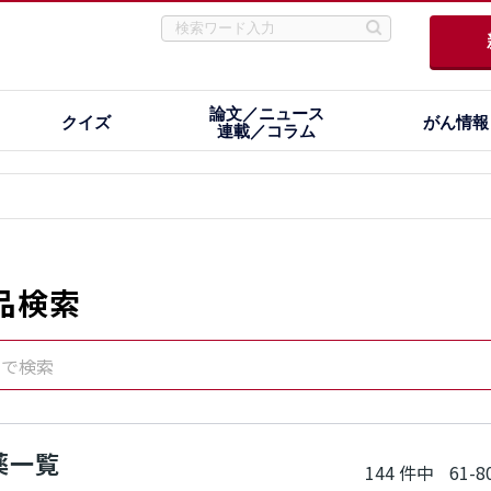
論文／ニュース
クイズ
がん情報
連載／コラム
品検索
名で検索
薬一覧
144 件中
61-