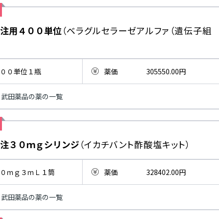
注用４００単位
（ベラグルセラーゼアルファ（遺伝子組
００単位１瓶
薬価
305550.00円
武田薬品の薬の一覧
注３０ｍｇシリンジ
（イカチバント酢酸塩キット）
０ｍｇ３ｍＬ１筒
薬価
328402.00円
武田薬品の薬の一覧