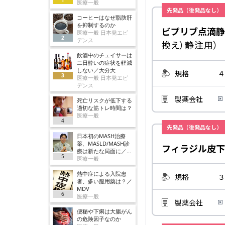
医療一般
先発品（後発品なし）
コーヒーはなぜ脂肪肝
を抑制するのか
ビプリブ点滴静
医療一般 日本発エビ
2
デンス
換え）静注用）
飲酒中のチェイサーは
二日酔いの症状を軽減
しない／大分大
規格
４
3
医療一般 日本発エビ
デンス
製薬会社
死亡リスクが低下する
適切な筋トレ時間は？
医療一般
4
先発品（後発品なし）
日本初のMASH治療
薬、MASLD/MASH診
フィラジル皮下
療は新たな局面に／ノ
5
ボ
医療一般
熱中症による入院患
規格
３
者、多い服用薬は？／
MDV
6
医療一般
製薬会社
便秘や下痢は大腸がん
の危険因子なのか