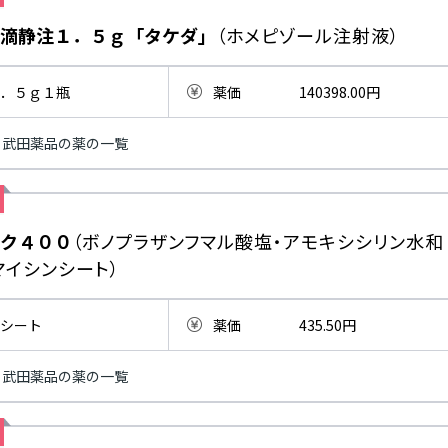
滴静注１．５ｇ「タケダ」
（ホメピゾール注射液）
．５ｇ１瓶
薬価
140398.00円
武田薬品の薬の一覧
ク４００
（ボノプラザンフマル酸塩・アモキシシリン水和
マイシンシート）
シート
薬価
435.50円
武田薬品の薬の一覧