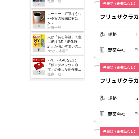
医療一般
先発品（後発品なし）
7
コーヒー・紅茶はうつ
フリュザクラカ
や不安の軽減に有効
か？
8
医療一般
規格
１
人は「ある年齢」で急
に老ける!?「老化時
計」が明かす老いの正
製薬会社
9
体
NYから木曜日
PPI、P-CABなどに
「低マグネシウム血
先発品（後発品なし）
症」の重大な副作用追
10
加／厚労省
医療一般
フリュザクラカ
規格
５
製薬会社
先発品（後発品なし）