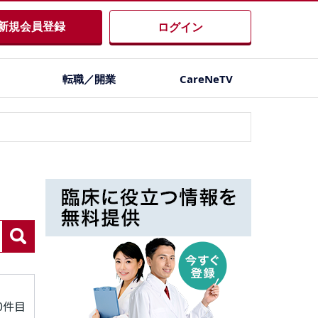
新規会員登録
ログイン
転職／開業
CareNeTV
80件目