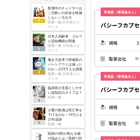
飲酒中のチェイサーは
先発品（後発品なし）
二日酔いの症状を軽減
しない／大分大
1
医療一般 日本発エビ
パシーフカプセ
デンス
日本人高齢者、ゴルフ
と認知機能が関連
規格
３
医療一般 日本発エビ
2
デンス
製薬会社
働き方改革で研修医の
バーンアウトは減った
のか～2万5千人を調査
3
医療一般 日本発エビ
先発品（後発品なし）
デンス
臨床医が見落としやす
パシーフカプセ
い認知症のタイプは？
医療一般
4
規格
６
少量の飲酒は死亡率を
下げるのか～19万人を
21年追跡
製薬会社
5
医療一般
医師の4割が抱える歯
の悩みとは／医師1,00