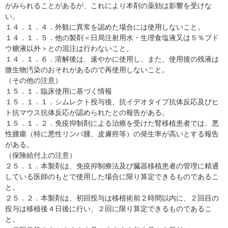
がみられることがあるが、これにより本剤の薬効は影響を受けな
い。
１４．１．４．外観に異常を認めた場合には使用しないこと。
１４．１．５．他の製剤＜日局注射用水・生理食塩液又は５％ブド
ウ糖液以外＞との混注は行わないこと。
１４．１．６．溶解後は、速やかに使用し、また、使用後の残液は
微生物汚染のおそれがあるので再使用しないこと。
（その他の注意）
１５．１．臨床使用に基づく情報
１５．１．１．シムレクト投与後、抗イデオタイプ抗体反応及びヒ
ト抗マウス抗体反応が認められたとの報告がある。
１５．１．２．免疫抑制剤による治療を受けた腎移植患者では、悪
性腫瘍（特に悪性リンパ腫、皮膚癌等）の発生率が高いとする報告
がある。
（保険給付上の注意）
２５．１．本製剤は、免疫抑制療法及び臓器移植患者の管理に精通
している医師のもとで使用した場合に限り算定できるものであるこ
と。
２５．２．本製剤は、初回投与は移植術前２時間以内に、２回目の
投与は移植後４日後に行い、２回に限り算定できるものであるこ
と。