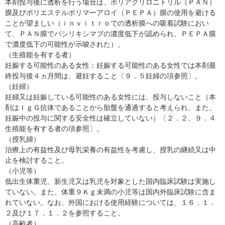
本剤投与後に透析を行う場合は、ポリアクリロニトリル（ＰＡＮ）
膜及びポリエステルポリマーアロイ（ＰＥＰＡ）膜の使用を避ける
ことが望ましい（ｉｎｖｉｔｒｏでの透析膜への吸着試験におい
て、ＰＡＮ膜でバシリキシマブの濃度低下が認められ、ＰＥＰＡ膜
で濃度低下の可能性が示唆された）。
（生殖能を有する者）
妊娠する可能性のある女性：妊娠する可能性のある女性では本剤最
終投与後４ヵ月間は、避妊すること〔９．５妊婦の項参照〕。
（妊婦）
妊婦又は妊娠している可能性のある女性には、投与しないこと（本
剤はＩｇＧ抗体であることから胎盤を通過すると考えられ、また、
妊娠中の投与に関する安全性は確立していない）〔２．２、９．４
生殖能を有する者の項参照〕。
（授乳婦）
治療上の有益性及び母乳栄養の有益性を考慮し、授乳の継続又は中
止を検討すること。
（小児等）
低出生体重児、新生児又は乳児を対象とした国内臨床試験は実施し
ていない。また、体重９Ｋｇ未満の小児等は国内外臨床試験に含ま
れていない。なお、外国における使用経験については、１６．１．
２及び１７．１．２を参照すること。
（高齢者）