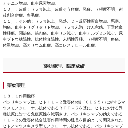
アチニン増加、血中尿素増加。
１０）．皮膚：（５％以上）皮膚そう痒症、発疹、（頻度不明）術
後創合併症、多毛症。
１１）．その他：（５％以上）発熱、Ｃ－反応性蛋白増加、悪寒、
胸痛、血中トリグリセリド増加、（５％未満）けん怠感、下垂体良
性腫瘍、関節痛、筋肉痛、血中リン減少、血中アルブミン減少、尿
中ブドウ糖陽性、抗体検査陽性、末梢性浮腫、（頻度不明）疼痛、
体重増加、高カリウム血症、高コレステロール血症。
薬効薬理、臨床成績
薬効薬理
１８．１作用機序
バシリキシマブは、ヒトＩＬ－２受容体α鎖（ＣＤ２５）に対するマ
ウスモノクローナル抗体であるＲＦＴ－５を基に、ヒトにおける異
種抗原に対する免疫原性を減弱させ、バシリキシマブの効力である
ＩＬ－２の受容体結合阻害作用時間の延長を目的として開発された
ヒト／マウスキメラ型モノクローナル抗体である。バシリキシマブ