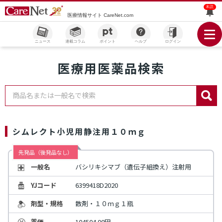
未読
医療情報サイト CareNet.com
ニュース
連載コラム
ポイント
ヘルプ
ログイン
医療用医薬品検索
商品名または一般名で検索
シムレクト小児用静注用１０ｍｇ
先発品（後発品なし）
一般名
バシリキシマブ（遺伝子組換え）注射用
YJコード
6399418D2020
剤型・規格
散剤・１０ｍｇ１瓶
薬価
104504.00円