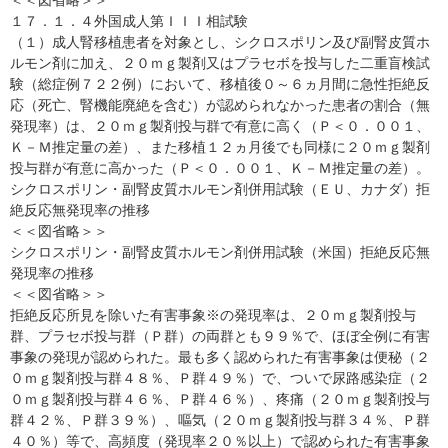
＜＜図省略＞＞
１７．１．４外国成人第ＩＩＩ相試験
（１）成人腎移植患者を対象とし、シクロスポリン及び副腎皮質ホ
ルモン剤に加え、２０ｍｇ製剤又はプラセボを投与した二重盲検試
験（総症例７２２例）において、移植後０～６ヵ月間に急性拒絶反
応（死亡、腎機能廃絶を含む）が認められなかった患者の割合（無
発現率）は、２０ｍｇ製剤投与群で有意に高く（Ｐ＜０．００１、
Ｋ－Ｍ推定量の差）、また移植１２ヵ月後でも同様に２０ｍｇ製剤
投与群が有意に高かった（Ｐ＜０．００１、Ｋ－Ｍ推定量の差）。
シクロスポリン・副腎皮質ホルモン剤併用試験（ＥＵ、カナダ）拒
絶反応無発現率の推移
＜＜図省略＞＞
シクロスポリン・副腎皮質ホルモン剤併用試験（米国）拒絶反応無
発現率の推移
＜＜図省略＞＞
拒絶反応所見を除いた有害事象※の発現率は、２０ｍｇ製剤投与
群、プラセボ投与群（Ｐ群）の両群とも９９％で、ほぼ全例に有害
事象の発現が認められた。最も多く認められた有害事象は便秘（２
０ｍｇ製剤投与群４８％、Ｐ群４９％）で、ついで尿路感染症（２
０ｍｇ製剤投与群４６％、Ｐ群４６％）、疼痛（２０ｍｇ製剤投与
群４２％、Ｐ群３９％）、嘔気（２０ｍｇ製剤投与群３４％、Ｐ群
４０％）等で、高頻度（発現率２０％以上）で認められた有害事象