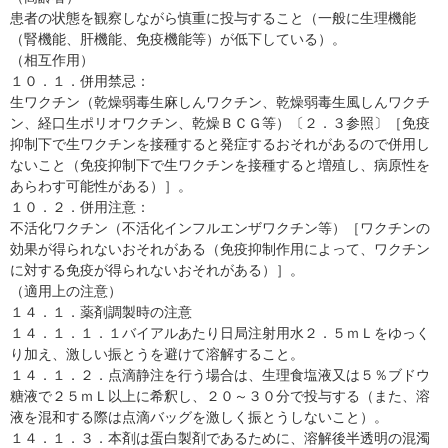
患者の状態を観察しながら慎重に投与すること（一般に生理機能
（腎機能、肝機能、免疫機能等）が低下している）。
（相互作用）
１０．１．併用禁忌：
生ワクチン（乾燥弱毒生麻しんワクチン、乾燥弱毒生風しんワクチ
ン、経口生ポリオワクチン、乾燥ＢＣＧ等）〔２．３参照〕［免疫
抑制下で生ワクチンを接種すると発症するおそれがあるので併用し
ないこと（免疫抑制下で生ワクチンを接種すると増殖し、病原性を
あらわす可能性がある）］。
１０．２．併用注意：
不活化ワクチン（不活化インフルエンザワクチン等）［ワクチンの
効果が得られないおそれがある（免疫抑制作用によって、ワクチン
に対する免疫が得られないおそれがある）］。
（適用上の注意）
１４．１．薬剤調製時の注意
１４．１．１．１バイアルあたり日局注射用水２．５ｍＬをゆっく
り加え、激しい振とうを避けて溶解すること。
１４．１．２．点滴静注を行う場合は、生理食塩液又は５％ブドウ
糖液で２５ｍＬ以上に希釈し、２０～３０分で投与する（また、溶
液を混和する際は点滴バッグを激しく振とうしないこと）。
１４．１．３．本剤は蛋白製剤であるために、溶解後半透明の混濁