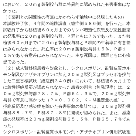
において、２０ｍｇ製剤投与群に特異的に認められた有害事象はな
かった。
（※薬剤との関連性の有無にかかわらず治験中に発現したもの）
本試験終了後、４年間の追跡調査（総症例５８６例）を行った。本
試験終了から移植後６０ヵ月までのリンパ増殖性疾患及び悪性腫瘍
の発現率は２０ｍｇ製剤投与群、Ｐ群ともに７％であった。また移
植後６０ヵ月までに２０ｍｇ製剤投与群とＰ群間の生着率に有意差
はみられなかった。死亡率は２０ｍｇ製剤投与群１５％、Ｐ群１
１％であり有意差はみられなかった。主な死因は、両群ともに心疾
患であった。
（２）成人腎移植患者を対象とし、シクロスポリン、副腎皮質ホル
モン剤及びアザチオプリンに加え２０ｍｇ製剤又はプラセボを投与
した二重盲検試験（総症例３４０例）において、移植後６ヵ月まで
に急性拒絶反応が認められなかった患者の割合（無発現率）は、２
０ｍｇ製剤投与群７８．７％、Ｐ群６４．３％で、２０ｍｇ製剤投
与群で有意に高かった（Ｐ＝０．００２、Ｋ－Ｍ推定量の差）。
拒絶反応及び感染症を除いた有害事象の集計では、２０ｍｇ製剤投
与群８８．７％、Ｐ群８７．８％に発現が認められた。また、感染
症の発現率は２０ｍｇ製剤投与群６５．５％、Ｐ群６５．７％であ
った。
シクロスポリン・副腎皮質ホルモン剤・アザチオプリン併用試験拒