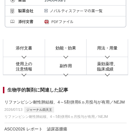
製薬会社
ノバルティスファーマの薬一覧
添付文書
PDFファイル
添付文書
効能・効果
用法・用量
使用上の
薬効薬理、
副作用
注意情報
臨床成績
生物学的製剤に関連した記事
リファンピシン耐性肺結核、4～5剤併用6ヵ月投与が有用／NEJM
2026/07/13
ジャーナル四天王
リファンピシン耐性肺結核、4～5剤併用6ヵ月投与が有用／NEJM
ASCO2026 レポート 泌尿器腫瘍