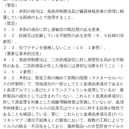
（警告）
１．１．本剤の投与は、免疫抑制療法及び臓器移植患者の管理に精
通している医師のもとで使用すること。
（禁忌）
２．１．本剤の成分に対し過敏症の既往歴のある患者。
２．２．妊婦又は妊娠している可能性のある女性〔９．５妊婦の項
参照〕。
２．３．生ワクチンを接種しないこと〔１０．１参照〕。
（重要な基本的注意）
８．１．免疫抑制療法は、二次的感染症に対し感受性を高める可能
性がある。二次的感染が生じた場合には適切な治療を行うこと〔１
１．１．２参照〕。
８．２．本剤は、製造工程の極めて初期の段階（マスターセルバン
クの作製時）で、培地成分の一部としてヒト血液由来成分であるヒ
ト血清アルブミン及びヒトトランスフェリンを使用しているが、最
終製品の成分としては含まれていない。これらヒト血液由来成分に
対して原血漿を対象とした核酸増幅検査は実施していないが、血清
学的検査によりウイルスの抗原又はウイルスに対する抗体が陰性で
あることを確認している。更に、これらヒト血液由来成分及びバシ
リキシマブ（遺伝子組換え）の製造において、複数の工程によりウ
イルスの除去・不活化をしており、最終製品へのＢ型肝炎ウイルス