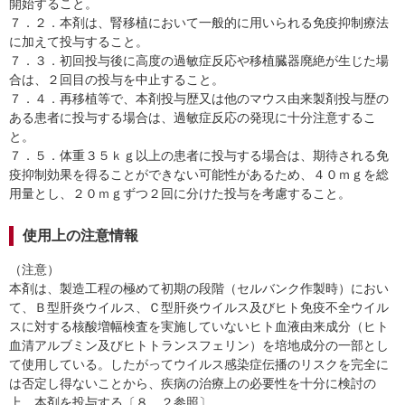
開始すること。
７．２．本剤は、腎移植において一般的に用いられる免疫抑制療法
に加えて投与すること。
７．３．初回投与後に高度の過敏症反応や移植臓器廃絶が生じた場
合は、２回目の投与を中止すること。
７．４．再移植等で、本剤投与歴又は他のマウス由来製剤投与歴の
ある患者に投与する場合は、過敏症反応の発現に十分注意するこ
と。
７．５．体重３５ｋｇ以上の患者に投与する場合は、期待される免
疫抑制効果を得ることができない可能性があるため、４０ｍｇを総
用量とし、２０ｍｇずつ２回に分けた投与を考慮すること。
使用上の注意情報
（注意）
本剤は、製造工程の極めて初期の段階（セルバンク作製時）におい
て、Ｂ型肝炎ウイルス、Ｃ型肝炎ウイルス及びヒト免疫不全ウイル
スに対する核酸増幅検査を実施していないヒト血液由来成分（ヒト
血清アルブミン及びヒトトランスフェリン）を培地成分の一部とし
て使用している。したがってウイルス感染症伝播のリスクを完全に
は否定し得ないことから、疾病の治療上の必要性を十分に検討の
上、本剤を投与する〔８．２参照〕。