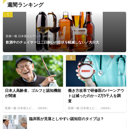
週間ランキング
1
医療一般 日本発エビデンス
（07/31）
飲酒中のチェイサーは二日酔いの症状を軽減しない／大分大
2
3
日本人高齢者、ゴルフと認知機能
働き方改革で研修医のバーンアウ
が関連
トは減ったのか～2万5千人を調
査
医療一般 日本発エビデンス
（08/06）
医療一般 日本発エビデンス
（08/04）
4
臨床医が見落としやすい認知症のタイプは？