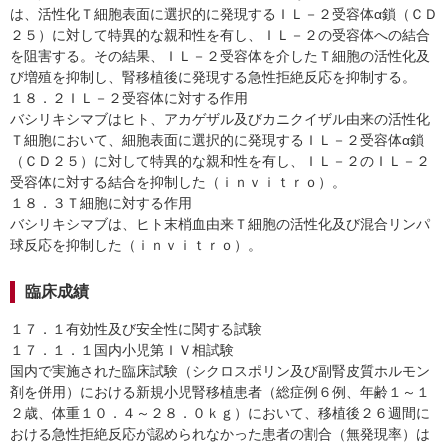
は、活性化Ｔ細胞表面に選択的に発現するＩＬ－２受容体α鎖（ＣＤ
２５）に対して特異的な親和性を有し、ＩＬ－２の受容体への結合
を阻害する。その結果、ＩＬ－２受容体を介したＴ細胞の活性化及
び増殖を抑制し、腎移植後に発現する急性拒絶反応を抑制する。
１８．２ＩＬ－２受容体に対する作用
バシリキシマブはヒト、アカゲザル及びカニクイザル由来の活性化
Ｔ細胞において、細胞表面に選択的に発現するＩＬ－２受容体α鎖
（ＣＤ２５）に対して特異的な親和性を有し、ＩＬ－２のＩＬ－２
受容体に対する結合を抑制した（ｉｎｖｉｔｒｏ）。
１８．３Ｔ細胞に対する作用
バシリキシマブは、ヒト末梢血由来Ｔ細胞の活性化及び混合リンパ
球反応を抑制した（ｉｎｖｉｔｒｏ）。
臨床成績
１７．１有効性及び安全性に関する試験
１７．１．１国内小児第ＩＶ相試験
国内で実施された臨床試験（シクロスポリン及び副腎皮質ホルモン
剤を併用）における新規小児腎移植患者（総症例６例、年齢１～１
２歳、体重１０．４～２８．０ｋｇ）において、移植後２６週間に
おける急性拒絶反応が認められなかった患者の割合（無発現率）は