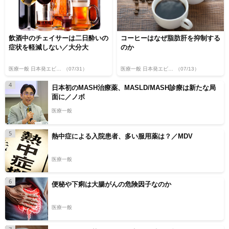
飲酒中のチェイサーは二日酔いの
コーヒーはなぜ脂肪肝を抑制する
症状を軽減しない／大分大
のか
医療一般 日本発エビデンス
（07/31）
医療一般 日本発エビデンス
（07/13）
4
日本初のMASH治療薬、MASLD/MASH診療は新たな局
面に／ノボ
医療一般
5
熱中症による入院患者、多い服用薬は？／MDV
医療一般
6
便秘や下痢は大腸がんの危険因子なのか
医療一般