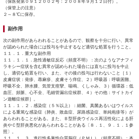
（保医発第０９１２００２号：２００８年９月１２日付）。
（保管上の注意）
２～８℃に保存。
副作用
次の副作用があらわれることがあるので、観察を十分に行い、異常
が認められた場合には投与を中止するなど適切な処置を行うこと。
１１．１．重大な副作用
１１．１．１．急性過敏症反応（頻度不明）：次のようなアナフィ
ラキシー症状を含む異常が認められた場合には直ちに投与を中止
し、適切な処置を行い、また、その後の投与は行わないこと［１）
皮膚症状：発疹、蕁麻疹、皮膚そう痒症、２）呼吸器：呼吸困難、
呼吸不全、肺水腫、気管支痙攣、喘鳴、くしゃみ、３）循環器：低
血圧、頻脈、心不全、毛細管漏出症候群、４）その他：サイトカイ
ン遊離症候群］。
１１．１．２．感染症（５％以上）：細菌、真菌あるいはウイルス
による重篤な感染症（肺炎、敗血症、尿路感染症、単純疱疹等）が
あらわれることがある。また、Ｂ型肝炎ウイルス再活性化による肝
炎やＣ型肝炎悪化があらわれることがある〔８．１、９．１．１参
照〕。
１１．１．３．進行性多巣性白質脳症（ＰＭＬ）（頻度不明）：本