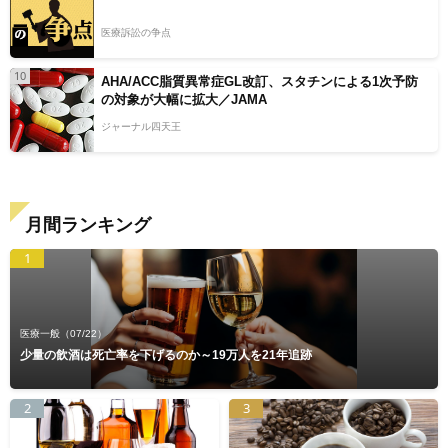
医療訴訟の争点
10
AHA/ACC脂質異常症GL改訂、スタチンによる1次予防
の対象が大幅に拡大／JAMA
ジャーナル四天王
月間ランキング
1
医療一般
（07/22）
少量の飲酒は死亡率を下げるのか～19万人を21年追跡
2
3