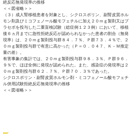
絶反応無発現率の推移
＜＜図省略＞＞
（３）成人腎移植患者を対象とし、シクロスポリン、副腎皮質ホル
モン剤及びミコフェノール酸モフェチルに加え２０ｍｇ製剤又はプ
ラセボを投与した二重盲検試験（総症例１２３例）において、移植
後６ヵ月までに急性拒絶反応が認められなかった患者の割合（無発
現率）は、２０ｍｇ製剤投与群８４．７％、Ｐ群７３．４％で、２
０ｍｇ製剤投与群で有意に高かった（Ｐ＝０．０４７、Ｋ－Ｍ推定
量の差）。
有害事象の集計では、２０ｍｇ製剤投与群９８．３％、Ｐ群９６．
９％で、ほぼ全例に発現が認められた。また、感染症の発現率は２
０ｍｇ製剤投与群６２．７％、Ｐ群７０．３％であった。
シクロスポリン・副腎皮質ホルモン剤・ミコフェノール酸モフェチ
ル併用試験拒絶反応無発現率の推移
＜＜図省略＞＞