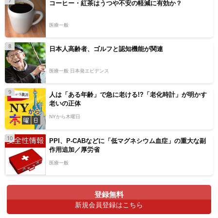
7
コーヒー・紅茶はうつや不安の軽減に有効か？
医療一般
8
日本人高齢者、ゴルフと認知機能が関連
医療一般 日本発エビデンス
9
人は「ある年齢」で急に老ける!?「老化時計」が明かす
老いの正体
NYから木曜日
10
PPI、P-CABなどに「低マグネシウム血症」の重大な副
作用追加／厚労省
医療一般
登録無料
新規会員登録はこちら