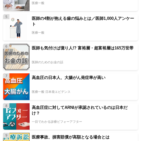
医療一般
5
医師の4割が抱える歯の悩みとは／医師1,000人アンケー
ト
医療一般
6
医師も気付けば億り人!? 富裕層・超富裕層は165万世帯
医師のためのお金の話
7
高血圧の日本人、大腸がん発症率が高い
医療一般 日本発エビデンス
8
高血圧症に対してARNIが承認されているのは日本だ
け？
一目でわかる診療ビフォーアフター
9
医療事故、損害賠償が高額となる場合とは