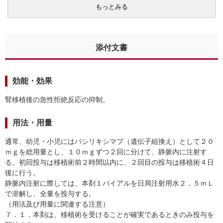
もっとみる
添付文書
効能・効果
腎移植後の急性拒絶反応の抑制。
用法・用量
通常、幼児・小児にはバシリキシマブ（遺伝子組換え）として２０
ｍｇを総用量とし、１０ｍｇずつ２回に分けて、静脈内に注射す
る。初回投与は移植術前２時間以内に、２回目の投与は移植術４日
後に行う。
静脈内注射に際しては、本剤１バイアルを日局注射用水２．５ｍＬ
で溶解し、全量を投与する。
（用法及び用量に関連する注意）
７．１．本剤は、移植術を受けることが確実であるときのみ投与を