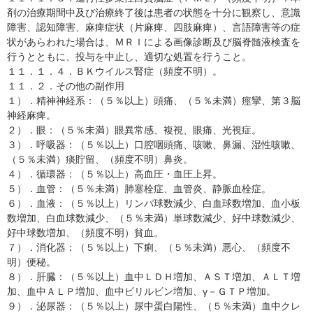
剤の治療期間中及び治療終了後は患者の状態を十分に観察し、意識
障害、認知障害、麻痺症状（片麻痺、四肢麻痺）、言語障害等の症
状があらわれた場合は、ＭＲＩによる画像診断及び脳脊髄液検査を
行うとともに、投与を中止し、適切な処置を行うこと。
１１．１．４．ＢＫウイルス腎症（頻度不明）。
１１．２．その他の副作用
１）．精神神経系：（５％以上）頭痛、（５％未満）痙攣、第３脳
神経麻痺。
２）．眼：（５％未満）眼異常感、複視、眼痛、光視症。
３）．呼吸器：（５％以上）口腔咽頭痛、咳嗽、鼻漏、湿性咳嗽、
（５％未満）痰貯留、（頻度不明）鼻炎。
４）．循環器：（５％以上）高血圧・血圧上昇。
５）．血管：（５％未満）肺塞栓症、血管炎、静脈血栓症。
６）．血液：（５％以上）リンパ球数減少、白血球数増加、血小板
数増加、白血球数減少、（５％未満）単球数減少、好中球数減少、
好中球数増加、（頻度不明）貧血。
７）．消化器：（５％以上）下痢、（５％未満）悪心、（頻度不
明）便秘。
８）．肝臓：（５％以上）血中ＬＤＨ増加、ＡＳＴ増加、ＡＬＴ増
加、血中ＡＬＰ増加、血中ビリルビン増加、γ－ＧＴＰ増加。
９）．泌尿器：（５％以上）尿中蛋白陽性、（５％未満）血中クレ