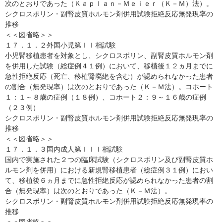
次のとおりであった（Ｋａｐｌａｎ－Ｍｅｉｅｒ（Ｋ－Ｍ）法）。
シクロスポリン・副腎皮質ホルモン剤併用試験拒絶反応無発現率の
推移
＜＜図省略＞＞
１７．１．２外国小児第ＩＩ相試験
小児腎移植患者を対象とし、シクロスポリン、副腎皮質ホルモン剤
を併用した試験（総症例４１例）において、移植後１２ヵ月までに
急性拒絶反応（死亡、移植腎廃絶を含む）が認められなかった患者
の割合（無発現率）は次のとおりであった（Ｋ－Ｍ法）。コホート
１：１～８歳の症例（１８例）、コホート２：９～１６歳の症例
（２３例）
シクロスポリン・副腎皮質ホルモン剤併用試験拒絶反応無発現率の
推移
＜＜図省略＞＞
１７．１．３国内成人第ＩＩＩ相試験
国内で実施された２つの臨床試験（シクロスポリン及び副腎皮質ホ
ルモン剤を併用）における新規腎移植患者（総症例３１例）におい
て、移植後６ヵ月までに急性拒絶反応が認められなかった患者の割
合（無発現率）は次のとおりであった（Ｋ－Ｍ法）。
シクロスポリン・副腎皮質ホルモン剤併用試験拒絶反応無発現率の
推移