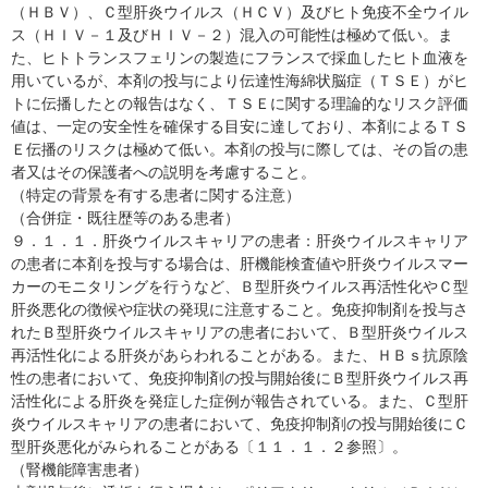
（ＨＢＶ）、Ｃ型肝炎ウイルス（ＨＣＶ）及びヒト免疫不全ウイル
ス（ＨＩＶ－１及びＨＩＶ－２）混入の可能性は極めて低い。ま
た、ヒトトランスフェリンの製造にフランスで採血したヒト血液を
用いているが、本剤の投与により伝達性海綿状脳症（ＴＳＥ）がヒ
トに伝播したとの報告はなく、ＴＳＥに関する理論的なリスク評価
値は、一定の安全性を確保する目安に達しており、本剤によるＴＳ
Ｅ伝播のリスクは極めて低い。本剤の投与に際しては、その旨の患
者又はその保護者への説明を考慮すること。
（特定の背景を有する患者に関する注意）
（合併症・既往歴等のある患者）
９．１．１．肝炎ウイルスキャリアの患者：肝炎ウイルスキャリア
の患者に本剤を投与する場合は、肝機能検査値や肝炎ウイルスマー
カーのモニタリングを行うなど、Ｂ型肝炎ウイルス再活性化やＣ型
肝炎悪化の徴候や症状の発現に注意すること。免疫抑制剤を投与さ
れたＢ型肝炎ウイルスキャリアの患者において、Ｂ型肝炎ウイルス
再活性化による肝炎があらわれることがある。また、ＨＢｓ抗原陰
性の患者において、免疫抑制剤の投与開始後にＢ型肝炎ウイルス再
活性化による肝炎を発症した症例が報告されている。また、Ｃ型肝
炎ウイルスキャリアの患者において、免疫抑制剤の投与開始後にＣ
型肝炎悪化がみられることがある〔１１．１．２参照〕。
（腎機能障害患者）