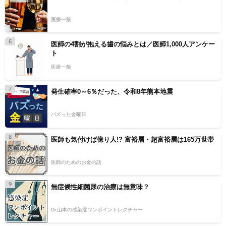
医療一般
6
医師の4割が抱える歯の悩みとは／医師1,000人アンケー
ト
医療一般
7
発生確率0～6％だった、令和8年熊本地震
バズった金曜日
8
医師も気付けば億り人!? 富裕層・超富裕層は165万世帯
医師のためのお金の話
9
無症候性細菌尿の治療は無意味？
Dr.山本の感染症ワンポイントレクチャー