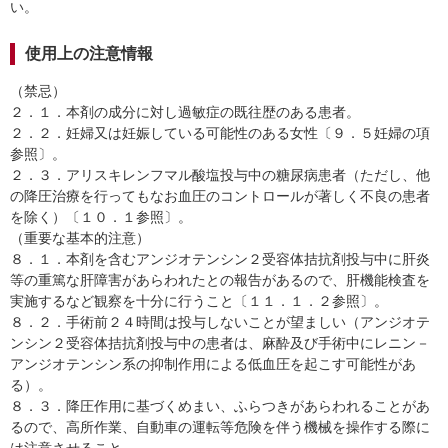
い。
使用上の注意情報
（禁忌）
２．１．本剤の成分に対し過敏症の既往歴のある患者。
２．２．妊婦又は妊娠している可能性のある女性〔９．５妊婦の項
参照〕。
２．３．アリスキレンフマル酸塩投与中の糖尿病患者（ただし、他
の降圧治療を行ってもなお血圧のコントロールが著しく不良の患者
を除く）〔１０．１参照〕。
（重要な基本的注意）
８．１．本剤を含むアンジオテンシン２受容体拮抗剤投与中に肝炎
等の重篤な肝障害があらわれたとの報告があるので、肝機能検査を
実施するなど観察を十分に行うこと〔１１．１．２参照〕。
８．２．手術前２４時間は投与しないことが望ましい（アンジオテ
ンシン２受容体拮抗剤投与中の患者は、麻酔及び手術中にレニン－
アンジオテンシン系の抑制作用による低血圧を起こす可能性があ
る）。
８．３．降圧作用に基づくめまい、ふらつきがあらわれることがあ
るので、高所作業、自動車の運転等危険を伴う機械を操作する際に