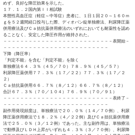
めず、良好な降圧効果を示した。
１７．１．２国内第ＩＩ相試験
本態性高血圧症（軽症～中等症）患者に、１日１回２０～１６０ｍ
ｇを５２週間経口投与した際、ディオバン錠単独療法、利尿降圧薬
併用療法及びＣａ拮抗薬併用療法のいずれにおいても耐薬性を認め
ることなく、安定した降圧作用が維持された。
－－－－－－－－－－－－－－－－－－－－－－－－－－表開始－
－－－－－－－－－－－－－－－－－－－－－－－－－
下降（降圧率）
「判定不能」を含む「判定不能」を除く
単独療法６４．３％（４５／７０）７８．９％（４５／５７）
利尿降圧薬併用７７．３％（１７／２２）７７．３％（１７／２
２）
Ｃａ拮抗薬併用６６．７％（８／１２）６６．７％（８／１２）
合計６７．３％（７０／１０４）７６．９％（７０／９１）
－－－－－－－－－－－－－－－－－－－－－－－－－－表終了－
－－－－－－－－－－－－－－－－－－－－－－－－－
副作用発現頻度は、単独療法で２０．０％（１４／７０例）、利尿
降圧薬併用療法で１８．２％（４／２２例）及びＣａ拮抗薬併用療
法で２５．０％（３／１２例）であった。主な副作用は、単独療法
で動悸及びＬＤＨ上昇がいずれも４．３％（３／７０例）、利尿降