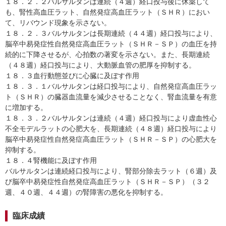
１８．２．２バルサルタンは連続（４週）経口投与後に休薬して
も、腎性高血圧ラット、自然発症高血圧ラット（ＳＨＲ）におい
て、リバウンド現象を示さない。
１８．２．３バルサルタンは長期連続（４４週）経口投与により、
脳卒中易発症性自然発症高血圧ラット（ＳＨＲ－ＳＰ）の血圧を持
続的に下降させるが、心拍数の著変を示さない。また、長期連続
（４８週）経口投与により、大動脈血管の肥厚を抑制する。
１８．３血行動態並びに心臓に及ぼす作用
１８．３．１バルサルタンは経口投与により、自然発症高血圧ラッ
ト（ＳＨＲ）の臓器血流量を減少させることなく、腎血流量を有意
に増加する。
１８．３．２バルサルタンは連続（４週）経口投与により虚血性心
不全モデルラットの心肥大を、長期連続（４８週）経口投与により
脳卒中易発症性自然発症高血圧ラット（ＳＨＲ－ＳＰ）の心肥大を
抑制する。
１８．４腎機能に及ぼす作用
バルサルタンは連続経口投与により、腎部分除去ラット（６週）及
び脳卒中易発症性自然発症高血圧ラット（ＳＨＲ－ＳＰ）（３２
週、４０週、４４週）の腎障害の悪化を抑制する。
臨床成績