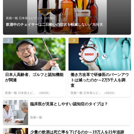
医療一般 日本発エビデンス
（07/31）
飲酒中のチェイサーは二日酔いの症状を軽減しない／大分大
2
3
日本人高齢者、ゴルフと認知機能
働き方改革で研修医のバーンアウ
が関連
トは減ったのか～2万5千人を調
査
医療一般 日本発エビデンス
（08/06）
医療一般 日本発エビデンス
（08/04）
4
臨床医が見落としやすい認知症のタイプは？
医療一般
5
少量の飲酒は死亡率を下げるのか～19万人を21年追跡