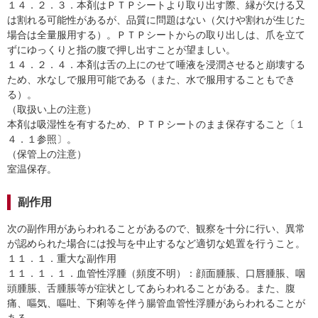
１４．２．３．本剤はＰＴＰシートより取り出す際、縁が欠ける又
は割れる可能性があるが、品質に問題はない（欠けや割れが生じた
場合は全量服用する）。ＰＴＰシートからの取り出しは、爪を立て
ずにゆっくりと指の腹で押し出すことが望ましい。
１４．２．４．本剤は舌の上にのせて唾液を浸潤させると崩壊する
ため、水なしで服用可能である（また、水で服用することもでき
る）。
（取扱い上の注意）
本剤は吸湿性を有するため、ＰＴＰシートのまま保存すること〔１
４．１参照〕。
（保管上の注意）
室温保存。
副作用
次の副作用があらわれることがあるので、観察を十分に行い、異常
が認められた場合には投与を中止するなど適切な処置を行うこと。
１１．１．重大な副作用
１１．１．１．血管性浮腫（頻度不明）：顔面腫脹、口唇腫脹、咽
頭腫脹、舌腫脹等が症状としてあらわれることがある。また、腹
痛、嘔気、嘔吐、下痢等を伴う腸管血管性浮腫があらわれることが