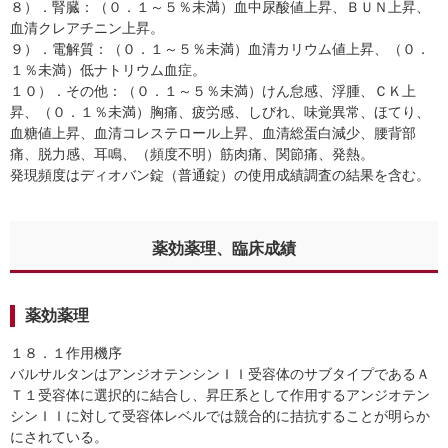
８）．腎臓：（０．１～５％未満）血中尿酸値上昇、ＢＵＮ上昇、
血清クレアチニン上昇。
９）．電解質：（０．１～５％未満）血清カリウム値上昇、（０．
１％未満）低ナトリウム血症。
１０）．その他：（０．１～５％未満）けん怠感、浮腫、ＣＫ上
昇、（０．１％未満）胸痛、疲労感、しびれ、味覚異常、ほてり、
血糖値上昇、血清コレステロール上昇、血清総蛋白減少、腰背部
痛、脱力感、耳鳴、（頻度不明）筋肉痛、関節痛、発熱。
発現頻度はディオバン錠（普通錠）の使用成績調査の結果を含む。
薬効薬理、臨床成績
薬効薬理
１８．１作用機序
バルサルタンはアンジオテンシンＩＩ受容体のサブタイプであるＡ
Ｔ１受容体に選択的に結合し、昇圧系として作用するアンジオテン
シンＩＩに対して受容体レベルでは競合的に拮抗することが明らか
にされている。