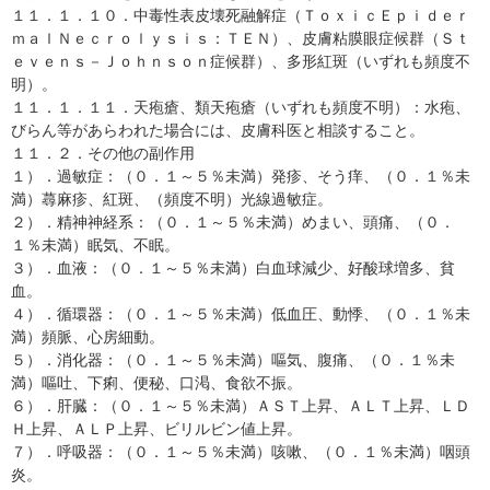
１１．１．１０．中毒性表皮壊死融解症（ＴｏｘｉｃＥｐｉｄｅｒ
ｍａｌＮｅｃｒｏｌｙｓｉｓ：ＴＥＮ）、皮膚粘膜眼症候群（Ｓｔ
ｅｖｅｎｓ－Ｊｏｈｎｓｏｎ症候群）、多形紅斑（いずれも頻度不
明）。
１１．１．１１．天疱瘡、類天疱瘡（いずれも頻度不明）：水疱、
びらん等があらわれた場合には、皮膚科医と相談すること。
１１．２．その他の副作用
１）．過敏症：（０．１～５％未満）発疹、そう痒、（０．１％未
満）蕁麻疹、紅斑、（頻度不明）光線過敏症。
２）．精神神経系：（０．１～５％未満）めまい、頭痛、（０．
１％未満）眠気、不眠。
３）．血液：（０．１～５％未満）白血球減少、好酸球増多、貧
血。
４）．循環器：（０．１～５％未満）低血圧、動悸、（０．１％未
満）頻脈、心房細動。
５）．消化器：（０．１～５％未満）嘔気、腹痛、（０．１％未
満）嘔吐、下痢、便秘、口渇、食欲不振。
６）．肝臓：（０．１～５％未満）ＡＳＴ上昇、ＡＬＴ上昇、ＬＤ
Ｈ上昇、ＡＬＰ上昇、ビリルビン値上昇。
７）．呼吸器：（０．１～５％未満）咳嗽、（０．１％未満）咽頭
炎。