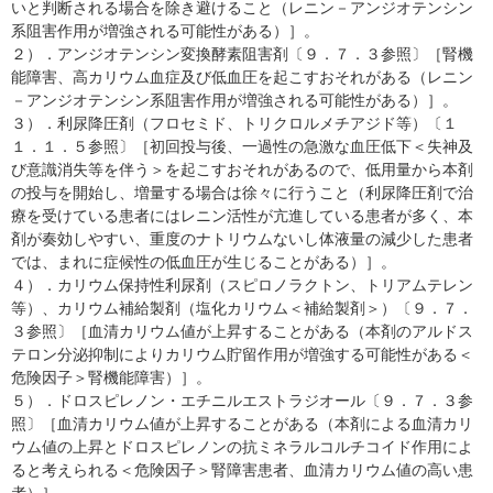
いと判断される場合を除き避けること（レニン－アンジオテンシン
系阻害作用が増強される可能性がある）］。
２）．アンジオテンシン変換酵素阻害剤〔９．７．３参照〕［腎機
能障害、高カリウム血症及び低血圧を起こすおそれがある（レニン
－アンジオテンシン系阻害作用が増強される可能性がある）］。
３）．利尿降圧剤（フロセミド、トリクロルメチアジド等）〔１
１．１．５参照〕［初回投与後、一過性の急激な血圧低下＜失神及
び意識消失等を伴う＞を起こすおそれがあるので、低用量から本剤
の投与を開始し、増量する場合は徐々に行うこと（利尿降圧剤で治
療を受けている患者にはレニン活性が亢進している患者が多く、本
剤が奏効しやすい、重度のナトリウムないし体液量の減少した患者
では、まれに症候性の低血圧が生じることがある）］。
４）．カリウム保持性利尿剤（スピロノラクトン、トリアムテレン
等）、カリウム補給製剤（塩化カリウム＜補給製剤＞）〔９．７．
３参照〕［血清カリウム値が上昇することがある（本剤のアルドス
テロン分泌抑制によりカリウム貯留作用が増強する可能性がある＜
危険因子＞腎機能障害）］。
５）．ドロスピレノン・エチニルエストラジオール〔９．７．３参
照〕［血清カリウム値が上昇することがある（本剤による血清カリ
ウム値の上昇とドロスピレノンの抗ミネラルコルチコイド作用によ
ると考えられる＜危険因子＞腎障害患者、血清カリウム値の高い患