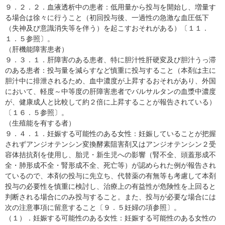
９．２．２．血液透析中の患者：低用量から投与を開始し、増量す
る場合は徐々に行うこと（初回投与後、一過性の急激な血圧低下
（失神及び意識消失等を伴う）を起こすおそれがある）〔１１．
１．５参照〕。
（肝機能障害患者）
９．３．１．肝障害のある患者、特に胆汁性肝硬変及び胆汁うっ滞
のある患者：投与量を減らすなど慎重に投与すること（本剤は主に
胆汁中に排泄されるため、血中濃度が上昇するおそれがあり、外国
において、軽度～中等度の肝障害患者でバルサルタンの血漿中濃度
が、健康成人と比較して約２倍に上昇することが報告されている）
〔１６．５参照〕。
（生殖能を有する者）
９．４．１．妊娠する可能性のある女性：妊娠していることが把握
されずアンジオテンシン変換酵素阻害剤又はアンジオテンシン２受
容体拮抗剤を使用し、胎児・新生児への影響（腎不全、頭蓋形成不
全・肺形成不全・腎形成不全、死亡等）が認められた例が報告され
ているので、本剤の投与に先立ち、代替薬の有無等も考慮して本剤
投与の必要性を慎重に検討し、治療上の有益性が危険性を上回ると
判断される場合にのみ投与すること。また、投与が必要な場合には
次の注意事項に留意すること〔９．５妊婦の項参照〕。
（１）．妊娠する可能性のある女性：妊娠する可能性のある女性の