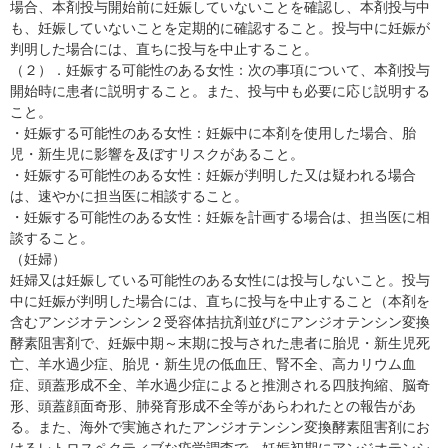
場合、本剤投与開始前に妊娠していないことを確認し、本剤投与中
も、妊娠していないことを定期的に確認すること。投与中に妊娠が
判明した場合には、直ちに投与を中止すること。
（２）．妊娠する可能性のある女性：次の事項について、本剤投与
開始時に患者に説明すること。また、投与中も必要に応じ説明する
こと。
・妊娠する可能性のある女性：妊娠中に本剤を使用した場合、胎
児・新生児に影響を及ぼすリスクがあること。
・妊娠する可能性のある女性：妊娠が判明した又は疑われる場合
は、速やかに担当医に相談すること。
・妊娠する可能性のある女性：妊娠を計画する場合は、担当医に相
談すること。
（妊婦）
妊婦又は妊娠している可能性のある女性には投与しないこと。投与
中に妊娠が判明した場合には、直ちに投与を中止すること（本剤を
含むアンジオテンシン２受容体拮抗剤並びにアンジオテンシン変換
酵素阻害剤で、妊娠中期～末期に投与された患者に胎児・新生児死
亡、羊水過少症、胎児・新生児の低血圧、腎不全、高カリウム血
症、頭蓋形成不全、羊水過少症によると推測される四肢拘縮、脳奇
形、頭蓋顔面奇形、肺発育形成不全等があらわれたとの報告があ
る。また、海外で実施されたアンジオテンシン変換酵素阻害剤にお