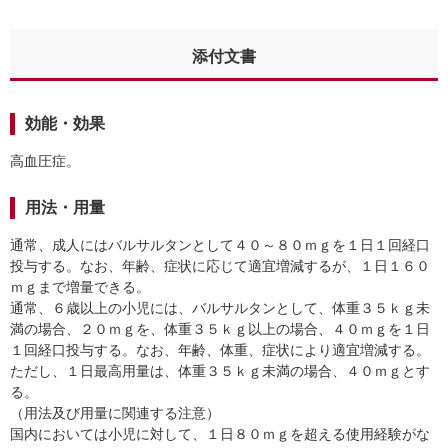
添付文書
効能・効果
高血圧症。
用法・用量
通常、成人にはバルサルタンとして４０～８０ｍｇを１日１回経口
投与する。なお、年齢、症状に応じて適宜増減するが、１日１６０
ｍｇまで増量できる。
通常、６歳以上の小児には、バルサルタンとして、体重３５ｋｇ未
満の場合、２０ｍｇを、体重３５ｋｇ以上の場合、４０ｍｇを１日
１回経口投与する。なお、年齢、体重、症状により適宜増減する。
ただし、１日最高用量は、体重３５ｋｇ未満の場合、４０ｍｇとす
る。
（用法及び用量に関連する注意）
国内においては小児に対して、１日８０ｍｇを超える使用経験がな