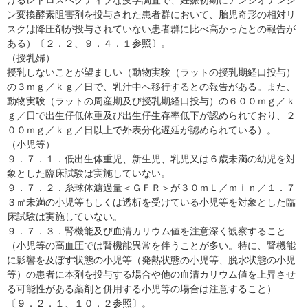
けるレトロスペクティブな疫学調査で、妊娠初期にアンジオテンシ
ン変換酵素阻害剤を投与された患者群において、胎児奇形の相対リ
スクは降圧剤が投与されていない患者群に比べ高かったとの報告が
ある）〔２．２、９．４．１参照〕。
（授乳婦）
授乳しないことが望ましい（動物実験（ラットの授乳期経口投与）
の３ｍｇ／ｋｇ／日で、乳汁中へ移行するとの報告がある。また、
動物実験（ラットの周産期及び授乳期経口投与）の６００ｍｇ／ｋ
ｇ／日で出生仔低体重及び出生仔生存率低下が認められており、２
００ｍｇ／ｋｇ／日以上で外表分化遅延が認められている）。
（小児等）
９．７．１．低出生体重児、新生児、乳児又は６歳未満の幼児を対
象とした臨床試験は実施していない。
９．７．２．糸球体濾過量＜ＧＦＲ＞が３０ｍＬ／ｍｉｎ／１．７
３㎡未満の小児等もしくは透析を受けている小児等を対象とした臨
床試験は実施していない。
９．７．３．腎機能及び血清カリウム値を注意深く観察すること
（小児等の高血圧では腎機能異常を伴うことが多い。特に、腎機能
に影響を及ぼす状態の小児等（発熱状態の小児等、脱水状態の小児
等）の患者に本剤を投与する場合や他の血清カリウム値を上昇させ
る可能性がある薬剤と併用する小児等の場合は注意すること）
〔９．２．１、１０．２参照〕。