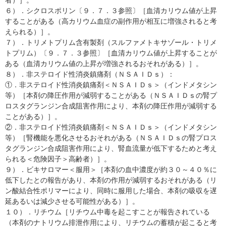
者）］。
６）．シクロスポリン〔９．７．３参照〕［血清カリウム値が上昇
することがある（高カリウム血症の副作用が相互に増強されると考
えられる）］。
７）．トリメトプリム含有製剤（スルファメトキサゾール・トリメ
トプリム）〔９．７．３参照〕［血清カリウム値が上昇することが
ある（血清カリウム値の上昇が増強されるおそれがある）］。
８）．非ステロイド性消炎鎮痛剤（ＮＳＡＩＤｓ）：
①．非ステロイド性消炎鎮痛剤＜ＮＳＡＩＤｓ＞（インドメタシン
等）［本剤の降圧作用が減弱することがある（ＮＳＡＩＤｓの腎プ
ロスタグランジン合成阻害作用により、本剤の降圧作用が減弱する
ことがある）］。
②．非ステロイド性消炎鎮痛剤＜ＮＳＡＩＤｓ＞（インドメタシン
等）［腎機能を悪化させるおそれがある（ＮＳＡＩＤｓの腎プロス
タグランジン合成阻害作用により、腎血流量が低下するためと考え
られる＜危険因子＞高齢者）］。
９）．ビキサロマー＜服用＞［本剤の血中濃度が約３０～４０％に
低下したとの報告があり、本剤の作用が減弱するおそれがある（リ
ン酸結合性ポリマーにより、同時に服用した場合、本剤の吸収を遅
延あるいは減少させる可能性がある）］。
１０）．リチウム［リチウム中毒を起こすことが報告されている
（本剤のナトリウム排泄作用により、リチウムの蓄積が起こると考