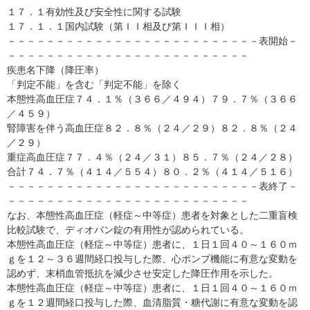
１７．１有効性及び安全性に関する試験
１７．１．１国内試験（第ＩＩ相及び第ＩＩＩ相）
－－－－－－－－－－－－－－－－－－－－－－－－－－表開始－
－－－－－－－－－－－－－－－－－－－－－－－－－
疾患名下降（降圧率）
「判定不能」を含む「判定不能」を除く
本態性高血圧症７４．１％（３６６／４９４）７９．７％（３６６
／４５９）
腎障害を伴う高血圧症８２．８％（２４／２９）８２．８％（２４
／２９）
重症高血圧症７７．４％（２４／３１）８５．７％（２４／２８）
合計７４．７％（４１４／５５４）８０．２％（４１４／５１６）
－－－－－－－－－－－－－－－－－－－－－－－－－－表終了－
－－－－－－－－－－－－－－－－－－－－－－－－－
なお、本態性高血圧症（軽症～中等症）患者を対象とした二重盲検
比較試験で、ディオバン錠の有用性が認められている。
本態性高血圧症（軽症～中等症）患者に、１日１回４０～１６０ｍ
ｇを１２～３６週間経口投与した際、心ポンプ機能に有意な変動を
認めず、末梢血管抵抗を減少させ安定した降圧作用を示した。
本態性高血圧症（軽症～中等症）患者に、１日１回４０～１６０ｍ
ｇを１２週間経口投与した際、血清脂質・糖代謝に有意な変動を認