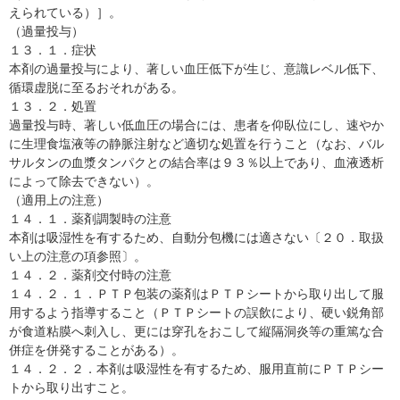
えられている）］。
（過量投与）
１３．１．症状
本剤の過量投与により、著しい血圧低下が生じ、意識レベル低下、
循環虚脱に至るおそれがある。
１３．２．処置
過量投与時、著しい低血圧の場合には、患者を仰臥位にし、速やか
に生理食塩液等の静脈注射など適切な処置を行うこと（なお、バル
サルタンの血漿タンパクとの結合率は９３％以上であり、血液透析
によって除去できない）。
（適用上の注意）
１４．１．薬剤調製時の注意
本剤は吸湿性を有するため、自動分包機には適さない〔２０．取扱
い上の注意の項参照〕。
１４．２．薬剤交付時の注意
１４．２．１．ＰＴＰ包装の薬剤はＰＴＰシートから取り出して服
用するよう指導すること（ＰＴＰシートの誤飲により、硬い鋭角部
が食道粘膜へ刺入し、更には穿孔をおこして縦隔洞炎等の重篤な合
併症を併発することがある）。
１４．２．２．本剤は吸湿性を有するため、服用直前にＰＴＰシー
トから取り出すこと。