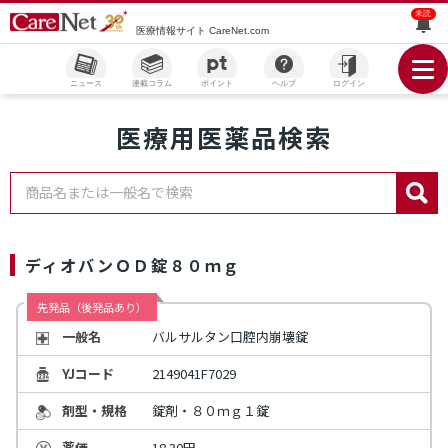
未読
医療情報サイト CareNet.com
ニュース
連載コラム
ポイント
ヘルプ
ログイン
医療用医薬品検索
商品名または一般名で検索
ディオバンＯＤ錠８０ｍｇ
先発品（後発品あり）
一般名
バルサルタン口腔内崩壊錠
YJコード
2149041F7029
剤型・規格
錠剤・８０ｍｇ１錠
薬価
18.30円