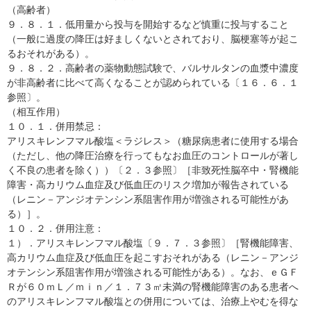
（高齢者）
９．８．１．低用量から投与を開始するなど慎重に投与すること
（一般に過度の降圧は好ましくないとされており、脳梗塞等が起こ
るおそれがある）。
９．８．２．高齢者の薬物動態試験で、バルサルタンの血漿中濃度
が非高齢者に比べて高くなることが認められている〔１６．６．１
参照〕。
（相互作用）
１０．１．併用禁忌：
アリスキレンフマル酸塩＜ラジレス＞（糖尿病患者に使用する場合
（ただし、他の降圧治療を行ってもなお血圧のコントロールが著し
く不良の患者を除く））〔２．３参照〕［非致死性脳卒中・腎機能
障害・高カリウム血症及び低血圧のリスク増加が報告されている
（レニン－アンジオテンシン系阻害作用が増強される可能性があ
る）］。
１０．２．併用注意：
１）．アリスキレンフマル酸塩〔９．７．３参照〕［腎機能障害、
高カリウム血症及び低血圧を起こすおそれがある（レニン－アンジ
オテンシン系阻害作用が増強される可能性がある）。なお、ｅＧＦ
Ｒが６０ｍＬ／ｍｉｎ／１．７３㎡未満の腎機能障害のある患者へ
のアリスキレンフマル酸塩との併用については、治療上やむを得な