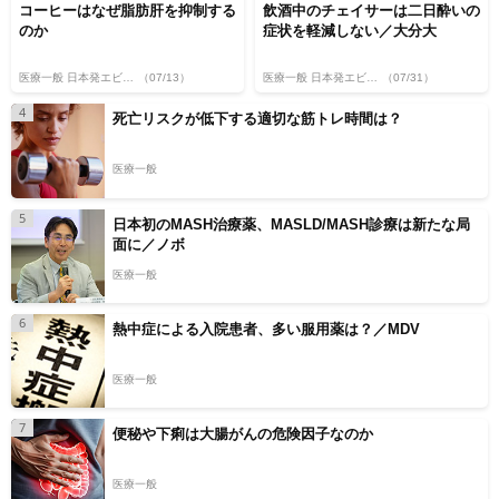
コーヒーはなぜ脂肪肝を抑制する
飲酒中のチェイサーは二日酔いの
のか
症状を軽減しない／大分大
医療一般 日本発エビデンス
（07/13）
医療一般 日本発エビデンス
（07/31）
4
死亡リスクが低下する適切な筋トレ時間は？
医療一般
5
日本初のMASH治療薬、MASLD/MASH診療は新たな局
面に／ノボ
医療一般
6
熱中症による入院患者、多い服用薬は？／MDV
医療一般
7
便秘や下痢は大腸がんの危険因子なのか
医療一般