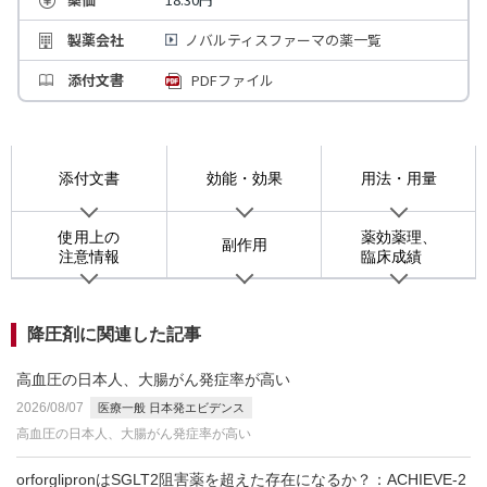
製薬会社
ノバルティスファーマの薬一覧
添付文書
PDFファイル
添付文書
効能・効果
用法・用量
使用上の
薬効薬理、
副作用
注意情報
臨床成績
降圧剤に関連した記事
高血圧の日本人、大腸がん発症率が高い
2026/08/07
医療一般 日本発エビデンス
高血圧の日本人、大腸がん発症率が高い
orforglipronはSGLT2阻害薬を超えた存在になるか？：ACHIEVE-2