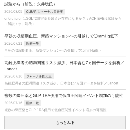
試験から（解説：永井聡氏）
2026/08/05
CLEAR!ジャーナル四天王
orforglipronはSGLT2阻害薬を超えた存在になるか？：ACHIEVE-2試験から
（解説：永井聡氏）
早朝の収縮期血圧、新築マンションへの引越しで◯mmHg低下
2026/07/21
医療一般
早朝の収縮期血圧、新築マンションへの引越しで◯mmHg低下
高齢肥満者の肥満関連リスク減少、日本含む7ヵ国データを解析／
Lancet
2026/07/16
ジャーナル四天王
高齢肥満者の肥満関連リスク減少、日本含む7ヵ国データを解析／Lancet
複数の降圧薬とGLP-1RA併用で低血圧関連イベント増加の可能性
2026/07/16
医療一般
複数の降圧薬とGLP-1RA併用で低血圧関連イベント増加の可能性
もっとみる