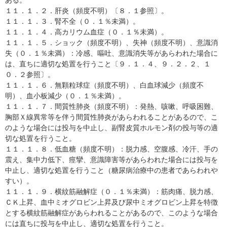
ある。
１１．１．２．肝炎（頻度不明）〔８．１参照〕。
１１．１．３．腎不全（０．１％未満）。
１１．１．４．高カリウム血症（０．１％未満）。
１１．１．５．ショック（頻度不明）、失神（頻度不明）、意識消
失（０．１％未満）：冷感、嘔吐、意識消失等があらわれた場合に
は、直ちに適切な処置を行うこと〔９．１．４、９．２．２、１
０．２参照〕。
１１．１．６．無顆粒球症（頻度不明）、白血球減少（頻度不
明）、血小板減少（０．１％未満）。
１１．１．７．間質性肺炎（頻度不明）：発熱、咳嗽、呼吸困難、
胸部Ｘ線異常等を伴う間質性肺炎があらわれることがあるので、こ
のような場合には投与を中止し、副腎皮質ホルモン剤の投与等の適
切な処置を行うこと。
１１．１．８．低血糖（頻度不明）：脱力感、空腹感、冷汗、手の
震え、集中力低下、痙攣、意識障害等があらわれた場合には投与を
中止し、適切な処置を行うこと（糖尿病治療中の患者であらわれや
すい）。
１１．１．９．横紋筋融解症（０．１％未満）：筋肉痛、脱力感、
ＣＫ上昇、血中ミオグロビン上昇及び尿中ミオグロビン上昇を特徴
とする横紋筋融解症があらわれることがあるので、このような場合
には直ちに投与を中止し、適切な処置を行うこと。