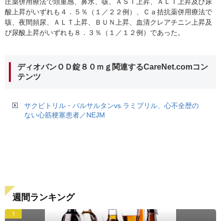
圧薬併用療法で頭重感、鼻水、咳、ＡＳＴ上昇、ＡＬＴ上昇及び尿
酸上昇がいずれも４．５％（１／２２例）、Ｃａ拮抗薬併用療法で
咳、夜間頻尿、ＡＬＴ上昇、ＢＵＮ上昇、血清クレアチニン上昇及
び尿酸上昇がいずれも８．３％（１／１２例）であった。
ディオバンＯＤ錠８０ｍｇ関連するCareNet.comコン
テンツ
サクビトリル・バルサルタンvs.ラミプリル、心不全歴の
ない心筋梗塞患者／NEJM
週間ランキング
1