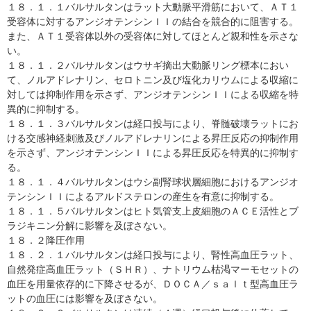
１８．１．１バルサルタンはラット大動脈平滑筋において、ＡＴ１
受容体に対するアンジオテンシンＩＩの結合を競合的に阻害する。
また、ＡＴ１受容体以外の受容体に対してほとんど親和性を示さな
い。
１８．１．２バルサルタンはウサギ摘出大動脈リング標本におい
て、ノルアドレナリン、セロトニン及び塩化カリウムによる収縮に
対しては抑制作用を示さず、アンジオテンシンＩＩによる収縮を特
異的に抑制する。
１８．１．３バルサルタンは経口投与により、脊髄破壊ラットにお
ける交感神経刺激及びノルアドレナリンによる昇圧反応の抑制作用
を示さず、アンジオテンシンＩＩによる昇圧反応を特異的に抑制す
る。
１８．１．４バルサルタンはウシ副腎球状層細胞におけるアンジオ
テンシンＩＩによるアルドステロンの産生を有意に抑制する。
１８．１．５バルサルタンはヒト気管支上皮細胞のＡＣＥ活性とブ
ラジキニン分解に影響を及ぼさない。
１８．２降圧作用
１８．２．１バルサルタンは経口投与により、腎性高血圧ラット、
自然発症高血圧ラット（ＳＨＲ）、ナトリウム枯渇マーモセットの
血圧を用量依存的に下降させるが、ＤＯＣＡ／ｓａｌｔ型高血圧ラ
ットの血圧には影響を及ぼさない。