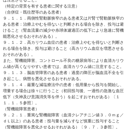
は注意させること。
（特定の背景を有する患者に関する注意）
（合併症・既往歴等のある患者）
９．１．１．両側性腎動脈狭窄のある患者又は片腎で腎動脈狭窄の
ある患者：治療上やむを得ないと判断される場合を除き、投与は避
けること（腎血流量の減少や糸球体濾過圧の低下により急速に腎機
能悪化させるおそれがある）。
９．１．２．高カリウム血症の患者：治療上やむを得ないと判断さ
れる場合を除き、投与は避けること（高カリウム血症を増悪させる
おそれがある）。
また、腎機能障害、コントロール不良の糖尿病等により血清カリウ
ム値が高くなりやすい患者では、血清カリウム値に注意すること。
９．１．３．脳血管障害のある患者：過度の降圧が脳血流不全を引
き起こし、病態を悪化させるおそれがある。
９．１．４．厳重な減塩療法中の患者：低用量から投与を開始し、
増量する場合は徐々に行うこと（初回投与後、一過性の急激な血圧
低下（失神及び意識消失等を伴う）を起こすおそれがある）〔１
１．１．５参照〕。
（腎機能障害患者）
９．２．１．重篤な腎機能障害（血清クレアチニン値３．０ｍｇ／
ｄＬ以上）のある患者：投与量を減らすなど慎重に投与すること
（腎機能障害を悪化させるおそれがある）〔９．７．３参照〕。