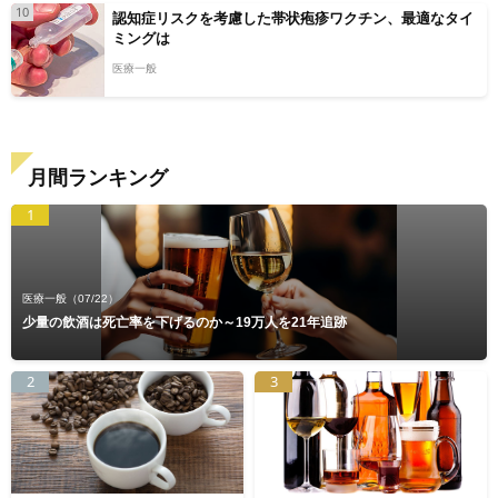
10
認知症リスクを考慮した帯状疱疹ワクチン、最適なタイ
ミングは
医療一般
月間ランキング
1
医療一般
（07/22）
少量の飲酒は死亡率を下げるのか～19万人を21年追跡
2
3