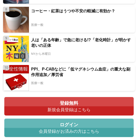
8
コーヒー・紅茶はうつや不安の軽減に有効か？
医療一般
9
人は「ある年齢」で急に老ける!?「老化時計」が明かす
老いの正体
NYから木曜日
10
PPI、P-CABなどに「低マグネシウム血症」の重大な副
作用追加／厚労省
医療一般
登録無料
新規会員登録はこちら
ログイン
会員登録がお済みの方はこちら