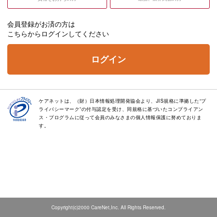
会員登録がお済の方は
こちらからログインしてください
ログイン
ケアネットは、（財）日本情報処理開発協会より、JIS規格に準拠した“プ
ライバシーマーク”の付与認定を受け、同規格に基づいたコンプライアン
ス・プログラムに従って会員のみなさまの個人情報保護に努めておりま
す。
Copyright(c)2000 CareNet,Inc. All Rights Reserved.