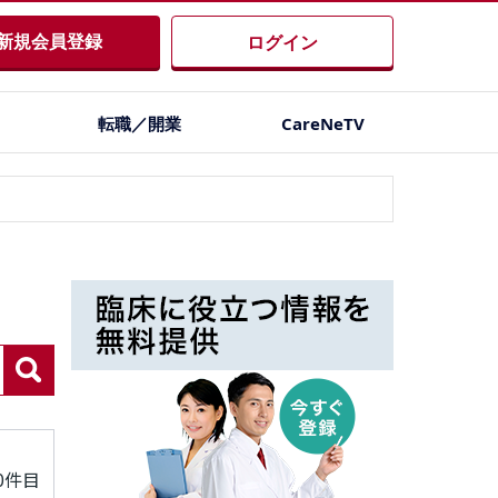
新規会員登録
ログイン
転職／開業
CareNeTV
20件目