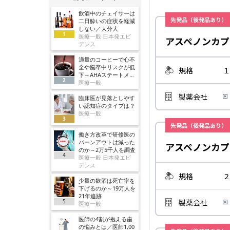
飲酒中のチェイサーは
先発品（後発品あり）
二日酔いの症状を軽減
しない／大分大
1
医療一般 日本発エビ
アスペノンカプ
デンス
適量のコーヒーで心不
全や脳卒中リスクが低
規格
１
下～AHAステートメン
2
ト
医療一般
製薬会社
臨床医が見落としやす
い認知症のタイプは？
医療一般
3
先発品（後発品あり）
働き方改革で研修医の
バーンアウトは減った
アスペノンカプ
のか～2万5千人を調査
4
医療一般 日本発エビ
デンス
規格
２
少量の飲酒は死亡率を
下げるのか～19万人を
21年追跡
製薬会社
5
医療一般
医師の4割が抱える歯
の悩みとは／医師1,00