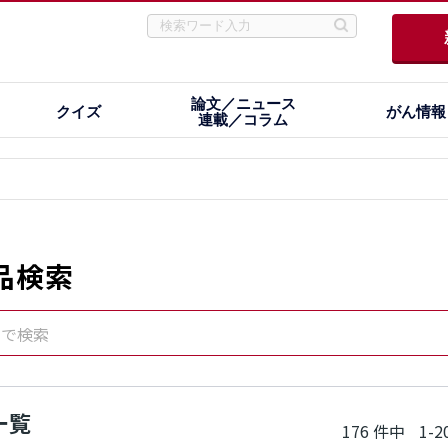
論文／ニュース
クイズ
がん情報
連載／コラム
品検索
名で検索
一覧
176 件中
1-