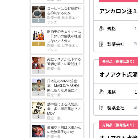
コーヒーはなぜ脂肪肝
アンカロン注１
を抑制するのか
医療一般 日本発エビ
2
デンス
規格
１
飲酒中のチェイサーは
二日酔いの症状を軽減
しない／大分大
製薬会社
3
医療一般 日本発エビ
デンス
死亡リスクが低下する
先発品（後発品あり）
適切な筋トレ時間は？
医療一般
4
オノアクト点滴
日本初のMASH治療
薬、MASLD/MASH診
療は新たな局面に／ノ
規格
１
5
ボ
医療一般
熱中症による入院患
製薬会社
者、多い服用薬は？／
MDV
6
医療一般
先発品（後発品あり）
便秘や下痢は大腸がん
の危険因子なのか
オノアクト点滴
医療一般