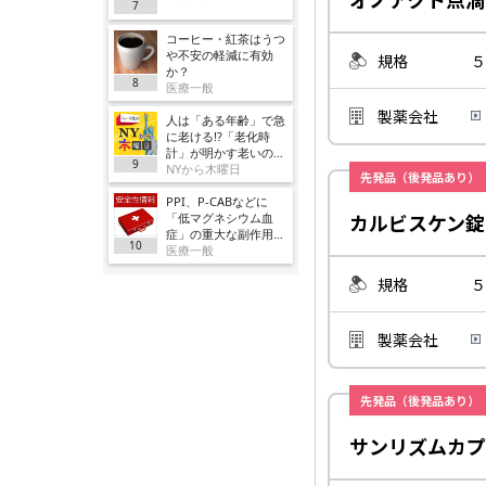
7
コーヒー・紅茶はうつ
や不安の軽減に有効
規格
５
か？
8
医療一般
製薬会社
人は「ある年齢」で急
に老ける!?「老化時
計」が明かす老いの正
9
体
NYから木曜日
先発品（後発品あり）
PPI、P-CABなどに
カルビスケン錠
「低マグネシウム血
症」の重大な副作用追
10
加／厚労省
医療一般
規格
５
製薬会社
先発品（後発品あり）
サンリズムカプ