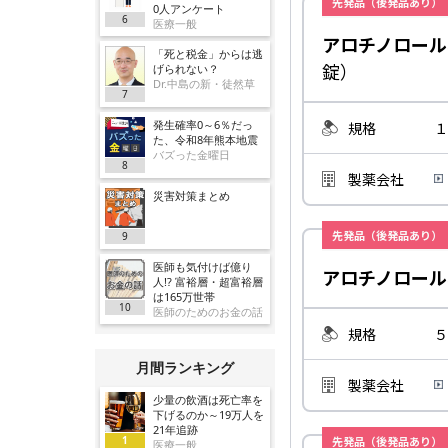
先発品（後発品あり）
0人アンケート
6
医療一般
アロチノロール
「死と税金」からは逃
錠）
げられない？
Dr.中島の新・徒然草
7
発生確率0～6％だっ
規格
１
た、令和8年熊本地震
バズった金曜日
8
製薬会社
災害対策まとめ
先発品（後発品あり）
9
医師も気付けば億り
アロチノロール
人!? 富裕層・超富裕層
は165万世帯
10
医師のためのお金の話
規格
５
月間ランキング
製薬会社
少量の飲酒は死亡率を
下げるのか～19万人を
21年追跡
1
先発品（後発品あり）
医療一般