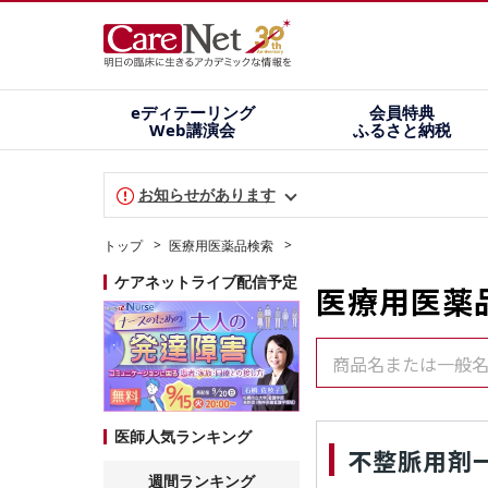
eディテーリング
会員特典
Web講演会
ふるさと納税
お知らせがあります
トップ
医療用医薬品検索
ケアネットライブ配信予定
医療用医薬
商品名または一般
医師人気ランキング
不整脈用剤
週間ランキング