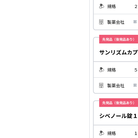
規格
２
製薬会社
先発品（後発品あり）
サンリズムカプ
規格
５
製薬会社
先発品（後発品あり）
シベノール錠１
規格
１