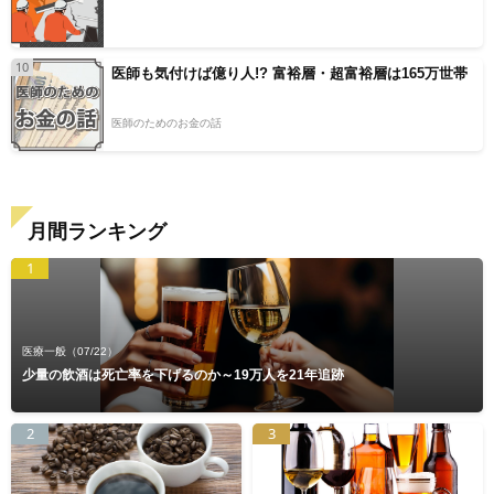
10
医師も気付けば億り人!? 富裕層・超富裕層は165万世帯
医師のためのお金の話
月間ランキング
1
医療一般
（07/22）
少量の飲酒は死亡率を下げるのか～19万人を21年追跡
2
3