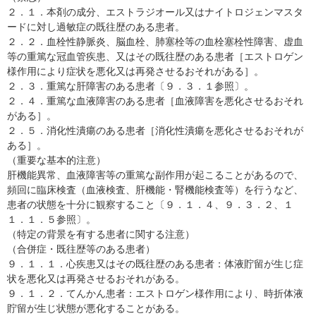
２．１．本剤の成分、エストラジオール又はナイトロジェンマスタ
ードに対し過敏症の既往歴のある患者。
２．２．血栓性静脈炎、脳血栓、肺塞栓等の血栓塞栓性障害、虚血
等の重篤な冠血管疾患、又はその既往歴のある患者［エストロゲン
様作用により症状を悪化又は再発させるおそれがある］。
２．３．重篤な肝障害のある患者〔９．３．１参照〕。
２．４．重篤な血液障害のある患者［血液障害を悪化させるおそれ
がある］。
２．５．消化性潰瘍のある患者［消化性潰瘍を悪化させるおそれが
ある］。
（重要な基本的注意）
肝機能異常、血液障害等の重篤な副作用が起こることがあるので、
頻回に臨床検査（血液検査、肝機能・腎機能検査等）を行うなど、
患者の状態を十分に観察すること〔９．１．４、９．３．２、１
１．１．５参照〕。
（特定の背景を有する患者に関する注意）
（合併症・既往歴等のある患者）
９．１．１．心疾患又はその既往歴のある患者：体液貯留が生じ症
状を悪化又は再発させるおそれがある。
９．１．２．てんかん患者：エストロゲン様作用により、時折体液
貯留が生じ状態が悪化することがある。