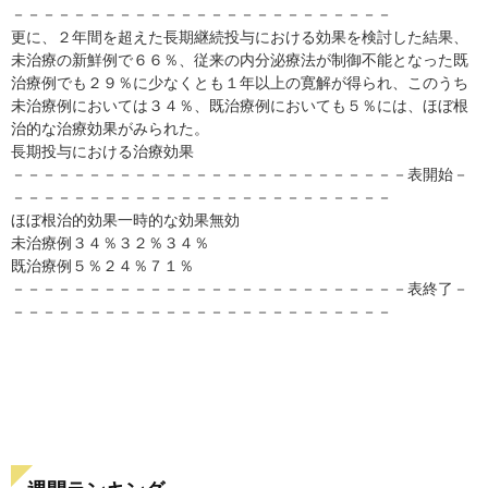
－－－－－－－－－－－－－－－－－－－－－－－－－
更に、２年間を超えた長期継続投与における効果を検討した結果、
未治療の新鮮例で６６％、従来の内分泌療法が制御不能となった既
治療例でも２９％に少なくとも１年以上の寛解が得られ、このうち
未治療例においては３４％、既治療例においても５％には、ほぼ根
治的な治療効果がみられた。
長期投与における治療効果
－－－－－－－－－－－－－－－－－－－－－－－－－－表開始－
－－－－－－－－－－－－－－－－－－－－－－－－－
ほぼ根治的効果一時的な効果無効
未治療例３４％３２％３４％
既治療例５％２４％７１％
－－－－－－－－－－－－－－－－－－－－－－－－－－表終了－
－－－－－－－－－－－－－－－－－－－－－－－－－