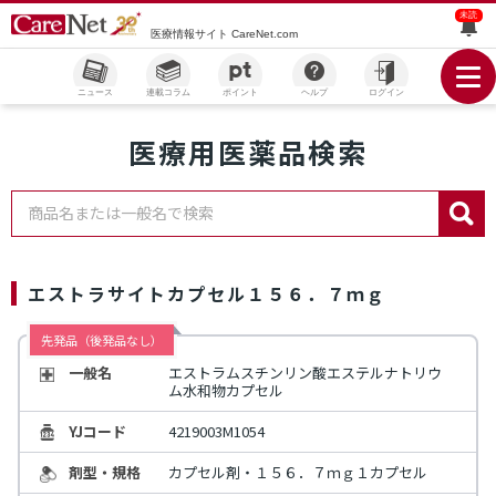
未読
医療情報サイト CareNet.com
ニュース
連載コラム
ポイント
ヘルプ
ログイン
医療用医薬品検索
商品名または一般名で検索
エストラサイトカプセル１５６．７ｍｇ
先発品（後発品なし）
一般名
エストラムスチンリン酸エステルナトリウ
ム水和物カプセル
YJコード
4219003M1054
剤型・規格
カプセル剤・１５６．７ｍｇ１カプセル