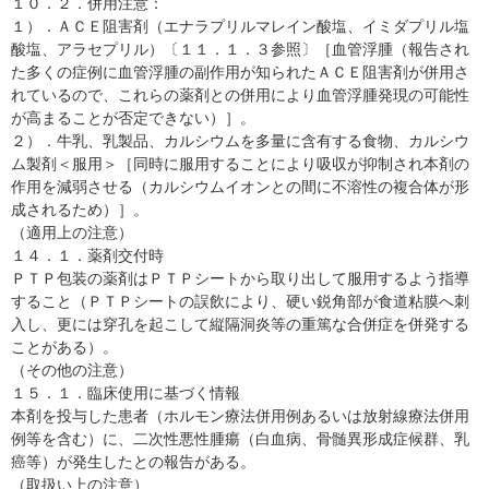
１０．２．併用注意：
１）．ＡＣＥ阻害剤（エナラプリルマレイン酸塩、イミダプリル塩
酸塩、アラセプリル）〔１１．１．３参照〕［血管浮腫（報告され
た多くの症例に血管浮腫の副作用が知られたＡＣＥ阻害剤が併用さ
れているので、これらの薬剤との併用により血管浮腫発現の可能性
が高まることが否定できない）］。
２）．牛乳、乳製品、カルシウムを多量に含有する食物、カルシウ
ム製剤＜服用＞［同時に服用することにより吸収が抑制され本剤の
作用を減弱させる（カルシウムイオンとの間に不溶性の複合体が形
成されるため）］。
（適用上の注意）
１４．１．薬剤交付時
ＰＴＰ包装の薬剤はＰＴＰシートから取り出して服用するよう指導
すること（ＰＴＰシートの誤飲により、硬い鋭角部が食道粘膜へ刺
入し、更には穿孔を起こして縦隔洞炎等の重篤な合併症を併発する
ことがある）。
（その他の注意）
１５．１．臨床使用に基づく情報
本剤を投与した患者（ホルモン療法併用例あるいは放射線療法併用
例等を含む）に、二次性悪性腫瘍（白血病、骨髄異形成症候群、乳
癌等）が発生したとの報告がある。
（取扱い上の注意）