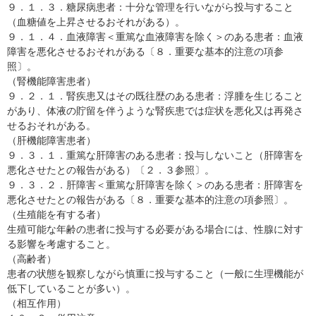
９．１．３．糖尿病患者：十分な管理を行いながら投与すること
（血糖値を上昇させるおそれがある）。
９．１．４．血液障害＜重篤な血液障害を除く＞のある患者：血液
障害を悪化させるおそれがある〔８．重要な基本的注意の項参
照〕。
（腎機能障害患者）
９．２．１．腎疾患又はその既往歴のある患者：浮腫を生じること
があり、体液の貯留を伴うような腎疾患では症状を悪化又は再発さ
せるおそれがある。
（肝機能障害患者）
９．３．１．重篤な肝障害のある患者：投与しないこと（肝障害を
悪化させたとの報告がある）〔２．３参照〕。
９．３．２．肝障害＜重篤な肝障害を除く＞のある患者：肝障害を
悪化させたとの報告がある〔８．重要な基本的注意の項参照〕。
（生殖能を有する者）
生殖可能な年齢の患者に投与する必要がある場合には、性腺に対す
る影響を考慮すること。
（高齢者）
患者の状態を観察しながら慎重に投与すること（一般に生理機能が
低下していることが多い）。
（相互作用）