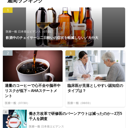
週間ランキング
1
医療一般 日本発エビデンス
（07/31）
飲酒中のチェイサーは二日酔いの症状を軽減しない／大分大
2
3
適量のコーヒーで心不全や脳卒中
臨床医が見落としやすい認知症の
リスクが低下～AHAステートメ
タイプは？
ント
医療一般
（07/30）
医療一般
（08/03）
4
働き方改革で研修医のバーンアウトは減ったのか～2万5
千人を調査
医療一般 日本発エビデンス