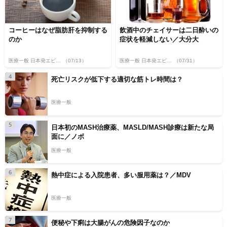
コーヒーはなぜ脂肪肝を抑制する
飲酒中のチェイサーは二日酔いの
のか
症状を軽減しない／大分大
医療一般 日本発エビデンス
（07/13）
医療一般 日本発エビデンス
（07/31）
4
死亡リスクが低下する適切な筋トレ時間は？
医療一般
5
日本初のMASH治療薬、MASLD/MASH診療は新たな局
面に／ノボ
医療一般
6
熱中症による入院患者、多い服用薬は？／MDV
医療一般
7
便秘や下痢は大腸がんの危険因子なのか