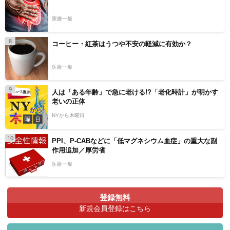
医療一般
8
コーヒー・紅茶はうつや不安の軽減に有効か？
医療一般
9
人は「ある年齢」で急に老ける!?「老化時計」が明かす
老いの正体
NYから木曜日
10
PPI、P-CABなどに「低マグネシウム血症」の重大な副
作用追加／厚労省
医療一般
登録無料
新規会員登録はこちら