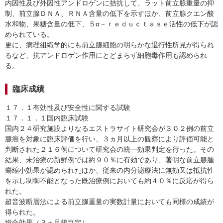
内因性及び外因性アンドロゲンに拮抗して、ラット前立腺重量の抑
制、前立腺ＤＮＡ、ＲＮＡ含量の低下を示すほか、前立腺クエン酸
水和物、果糖含量の低下、５α－ｒｅｄｕｃｔａｓｅ活性の低下が認
められている。
更に、病理組織学的にも前立腺細胞の明らかな退行性所見が得られ
るなど、抗アンドロゲン作用にとどまらず細胞毒作用も認められ
る。
臨床成績
１７．１有効性及び安全性に関する試験
１７．１．１国内臨床試験
国内２４研究施設よりなるエストラサイト研究会が３０２例の前立
腺癌を対象に臨床評価を行い、３ヵ月以上の観察により評価可能と
判断された２１６例について研究会の統一効果判定を行った。その
結果、未治療の新鮮例では約９０％に有効であり、著明な前立腺腫
瘍縮小効果が認められたほか、従来の内分泌療法に無効又は抵抗性
を示し制御不能となった既治療例においても約４０％に反応が得ら
れた。
超音波断層法による前立腺重量の実数計量においても同様の成績が
得られた。
総合効果（３ヵ月後判定）