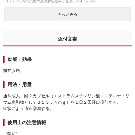
KEYNOTE-522試験の最終解析結果が発表／ASCO2026
もっとみる
添付文書
効能・効果
前立腺癌。
用法・用量
通常成人１回２カプセル（エストラムスチンリン酸エステルナトリ
ウム水和物として３１３．４ｍｇ）を１日２回経口投与する。
症状により適宜増減する。
使用上の注意情報
（禁忌）