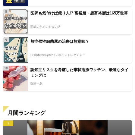
8
医師も気付けば億り人!? 富裕層・超富裕層は165万世帯
医師のためのお金の話
9
無症候性細菌尿の治療は無意味？
Dr.山本の感染症ワンポイントレクチャー
10
認知症リスクを考慮した帯状疱疹ワクチン、最適なタイ
ミングは
医療一般
月間ランキング
1