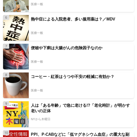
医療一般
6
熱中症による入院患者、多い服用薬は？／MDV
医療一般
7
便秘や下痢は大腸がんの危険因子なのか
医療一般
8
コーヒー・紅茶はうつや不安の軽減に有効か？
医療一般
9
人は「ある年齢」で急に老ける!?「老化時計」が明かす
老いの正体
NYから木曜日
10
PPI、P-CABなどに「低マグネシウム血症」の重大な副