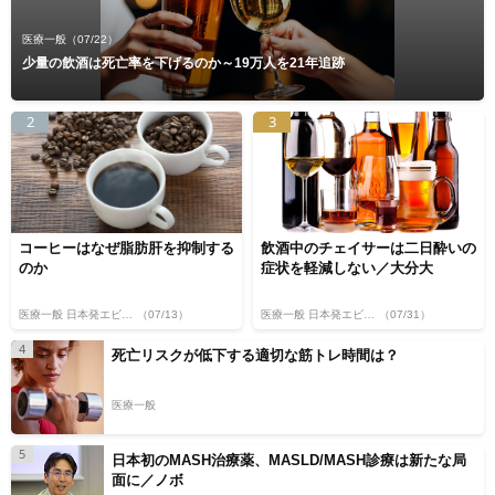
医療一般
（07/22）
少量の飲酒は死亡率を下げるのか～19万人を21年追跡
2
3
コーヒーはなぜ脂肪肝を抑制する
飲酒中のチェイサーは二日酔いの
のか
症状を軽減しない／大分大
医療一般 日本発エビデンス
（07/13）
医療一般 日本発エビデンス
（07/31）
4
死亡リスクが低下する適切な筋トレ時間は？
医療一般
5
日本初のMASH治療薬、MASLD/MASH診療は新たな局
面に／ノボ