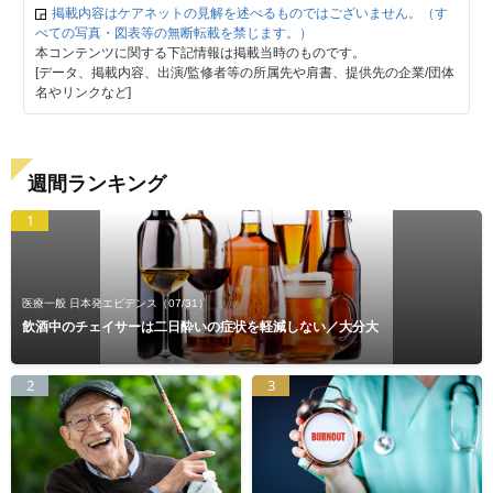
掲載内容はケアネットの見解を述べるものではございません。（す
べての写真・図表等の無断転載を禁じます。）
本コンテンツに関する下記情報は掲載当時のものです。
[データ、掲載内容、出演/監修者等の所属先や肩書、提供先の企業/団体
名やリンクなど]
週間ランキング
1
医療一般 日本発エビデンス
（07/31）
飲酒中のチェイサーは二日酔いの症状を軽減しない／大分大
2
3