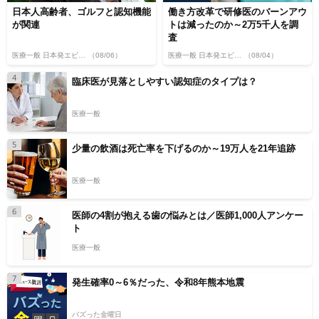
日本人高齢者、ゴルフと認知機能
働き方改革で研修医のバーンアウ
が関連
トは減ったのか～2万5千人を調
査
医療一般 日本発エビデンス
（08/06）
医療一般 日本発エビデンス
（08/04）
4
臨床医が見落としやすい認知症のタイプは？
医療一般
5
少量の飲酒は死亡率を下げるのか～19万人を21年追跡
医療一般
6
医師の4割が抱える歯の悩みとは／医師1,000人アンケー
ト
医療一般
7
発生確率0～6％だった、令和8年熊本地震
バズった金曜日