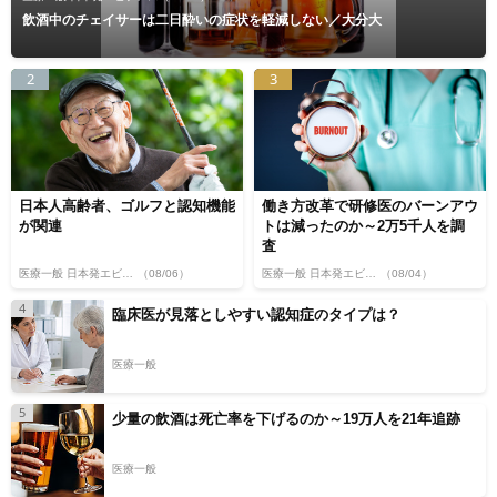
飲酒中のチェイサーは二日酔いの症状を軽減しない／大分大
2
3
日本人高齢者、ゴルフと認知機能
働き方改革で研修医のバーンアウ
が関連
トは減ったのか～2万5千人を調
査
医療一般 日本発エビデンス
（08/06）
医療一般 日本発エビデンス
（08/04）
4
臨床医が見落としやすい認知症のタイプは？
医療一般
5
少量の飲酒は死亡率を下げるのか～19万人を21年追跡
医療一般