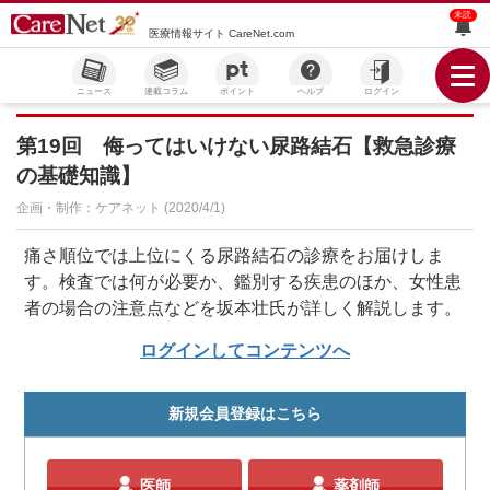
未読
医療情報サイト CareNet.com
ニュース
連載コラム
ポイント
ヘルプ
ログイン
第19回 侮ってはいけない尿路結石【救急診療
の基礎知識】
企画・制作：ケアネット (2020/4/1)
痛さ順位では上位にくる尿路結石の診療をお届けしま
す。検査では何が必要か、鑑別する疾患のほか、女性患
者の場合の注意点などを坂本壮氏が詳しく解説します。
ログインしてコンテンツへ
新規会員登録はこちら
医師
薬剤師