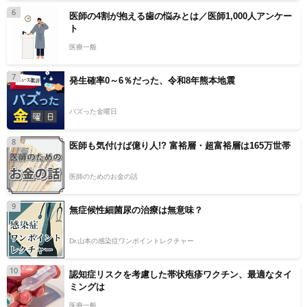
6
医師の4割が抱える歯の悩みとは／医師1,000人アンケー
ト
医療一般
7
発生確率0～6％だった、令和8年熊本地震
バズった金曜日
8
医師も気付けば億り人!? 富裕層・超富裕層は165万世帯
医師のためのお金の話
9
無症候性細菌尿の治療は無意味？
Dr.山本の感染症ワンポイントレクチャー
10
認知症リスクを考慮した帯状疱疹ワクチン、最適なタイ
ミングは
医療一般