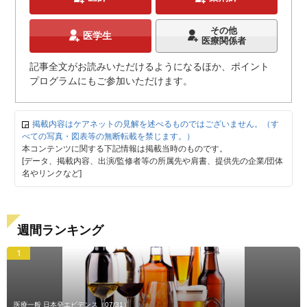
その他
医学生
医療関係者
記事全文がお読みいただけるようになるほか、ポイント
プログラムにもご参加いただけます。
掲載内容はケアネットの見解を述べるものではございません。（す
べての写真・図表等の無断転載を禁じます。）
本コンテンツに関する下記情報は掲載当時のものです。
[データ、掲載内容、出演/監修者等の所属先や肩書、提供先の企業/団体
名やリンクなど]
週間ランキング
1
医療一般 日本発エビデンス
（07/31）