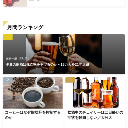
月間ランキング
1
医療一般
（07/22）
少量の飲酒は死亡率を下げるのか～19万人を21年追跡
2
3
コーヒーはなぜ脂肪肝を抑制する
飲酒中のチェイサーは二日酔いの
のか
症状を軽減しない／大分大