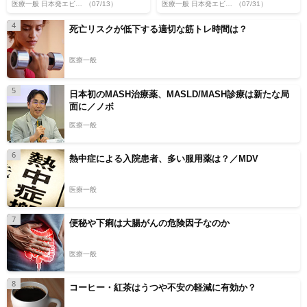
医療一般 日本発エビデンス
（07/13）
医療一般 日本発エビデンス
（07/31）
4
死亡リスクが低下する適切な筋トレ時間は？
医療一般
5
日本初のMASH治療薬、MASLD/MASH診療は新たな局
面に／ノボ
医療一般
6
熱中症による入院患者、多い服用薬は？／MDV
医療一般
7
便秘や下痢は大腸がんの危険因子なのか
医療一般
8
コーヒー・紅茶はうつや不安の軽減に有効か？