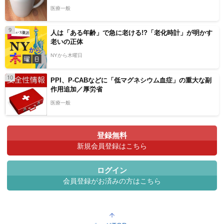
医療一般
9
人は「ある年齢」で急に老ける!?「老化時計」が明かす
老いの正体
NYから木曜日
10
PPI、P-CABなどに「低マグネシウム血症」の重大な副
作用追加／厚労省
医療一般
登録無料
新規会員登録はこちら
ログイン
会員登録がお済みの方はこちら