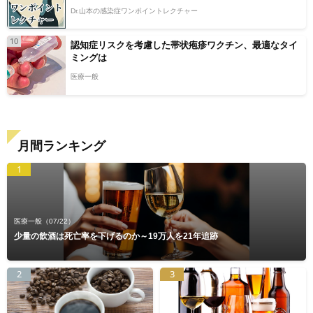
Dr.山本の感染症ワンポイントレクチャー
10
認知症リスクを考慮した帯状疱疹ワクチン、最適なタイ
ミングは
医療一般
月間ランキング
1
医療一般
（07/22）
少量の飲酒は死亡率を下げるのか～19万人を21年追跡
2
3