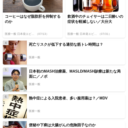
コーヒーはなぜ脂肪肝を抑制する
飲酒中のチェイサーは二日酔いの
のか
症状を軽減しない／大分大
医療一般 日本発エビデンス
（07/13）
医療一般 日本発エビデンス
（07/31）
4
死亡リスクが低下する適切な筋トレ時間は？
医療一般
5
日本初のMASH治療薬、MASLD/MASH診療は新たな局
面に／ノボ
医療一般
6
熱中症による入院患者、多い服用薬は？／MDV
医療一般
7
便秘や下痢は大腸がんの危険因子なのか