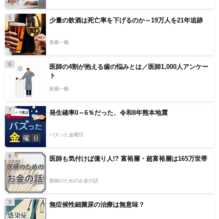
5
少量の飲酒は死亡率を下げるのか～19万人を21年追跡
医療一般
6
医師の4割が抱える歯の悩みとは／医師1,000人アンケー
ト
医療一般
7
発生確率0～6％だった、令和8年熊本地震
バズった金曜日
8
医師も気付けば億り人!? 富裕層・超富裕層は165万世帯
医師のためのお金の話
9
無症候性細菌尿の治療は無意味？