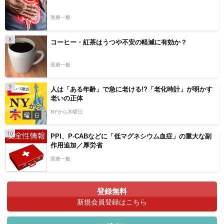
医療一般
8
コーヒー・紅茶はうつや不安の軽減に有効か？
医療一般
9
人は「ある年齢」で急に老ける!?「老化時計」が明かす
老いの正体
NYから木曜日
10
PPI、P-CABなどに「低マグネシウム血症」の重大な副
作用追加／厚労省
医療一般
登録無料
新規会員登録はこちら