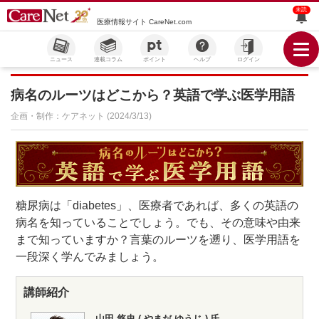
未読
医療情報サイト CareNet.com
ニュース
連載コラム
ポイント
ヘルプ
ログイン
病名のルーツはどこから？英語で学ぶ医学用語
企画・制作：ケアネット (2024/3/13)
糖尿病は「diabetes」、医療者であれば、多くの英語の
病名を知っていることでしょう。でも、その意味や由来
まで知っていますか？言葉のルーツを遡り、医学用語を
一段深く学んでみましょう。
講師紹介
山田 悠史 ( やまだ ゆうじ ) 氏