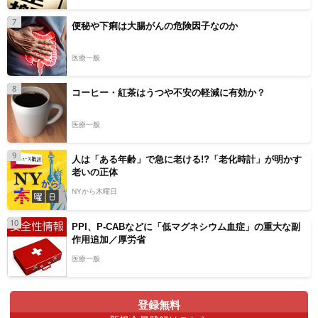
7
便秘や下痢は大腸がんの危険因子なのか
医療一般
8
コーヒー・紅茶はうつや不安の軽減に有効か？
医療一般
9
人は「ある年齢」で急に老ける!?「老化時計」が明かす
老いの正体
NYから木曜日
10
PPI、P-CABなどに「低マグネシウム血症」の重大な副
作用追加／厚労省
医療一般
登録無料