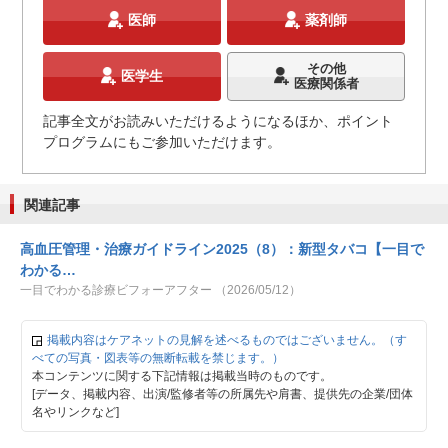
医師
薬剤師
その他
医学生
医療関係者
記事全文がお読みいただけるようになるほか、ポイント
プログラムにもご参加いただけます。
関連記事
高血圧管理・治療ガイドライン2025（8）：新型タバコ【一目で
わかる…
一目でわかる診療ビフォーアフター （2026/05/12）
掲載内容はケアネットの見解を述べるものではございません。（す
べての写真・図表等の無断転載を禁じます。）
本コンテンツに関する下記情報は掲載当時のものです。
[データ、掲載内容、出演/監修者等の所属先や肩書、提供先の企業/団体
名やリンクなど]