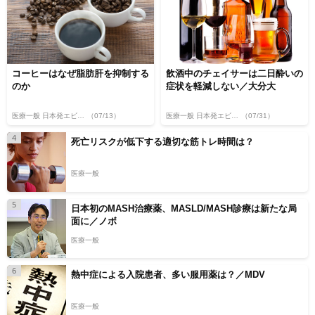
コーヒーはなぜ脂肪肝を抑制する
飲酒中のチェイサーは二日酔いの
のか
症状を軽減しない／大分大
医療一般 日本発エビデンス
（07/13）
医療一般 日本発エビデンス
（07/31）
4
死亡リスクが低下する適切な筋トレ時間は？
医療一般
5
日本初のMASH治療薬、MASLD/MASH診療は新たな局
面に／ノボ
医療一般
6
熱中症による入院患者、多い服用薬は？／MDV
医療一般