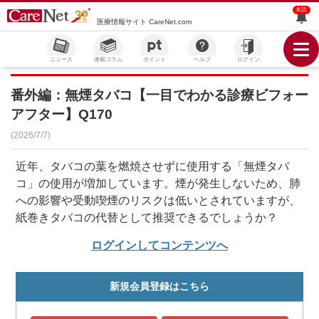
未読
医療情報サイト CareNet.com
ニュース
連載コラム
ポイント
ヘルプ
ログイン
番外編：無煙タバコ【一目でわかる診療ビフォー
アフター】Q170
(2026/7/7)
近年、タバコの葉を燃焼させずに使用する「無煙タバ
コ」の使用が増加しています。煙が発生しないため、肺
への影響や受動喫煙のリスクは低いとされていますが、
紙巻きタバコの代替として推奨できるでしょうか？
ログインしてコンテンツへ
新規会員登録はこちら