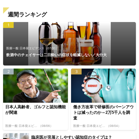
週間ランキング
1
医療一般 日本発エビデンス
（07/31）
飲酒中のチェイサーは二日酔いの症状を軽減しない／大分大
2
3
日本人高齢者、ゴルフと認知機能
働き方改革で研修医のバーンアウ
が関連
トは減ったのか～2万5千人を調
査
医療一般 日本発エビデンス
（08/06）
医療一般 日本発エビデンス
（08/04）
4
臨床医が見落としやすい認知症のタイプは？