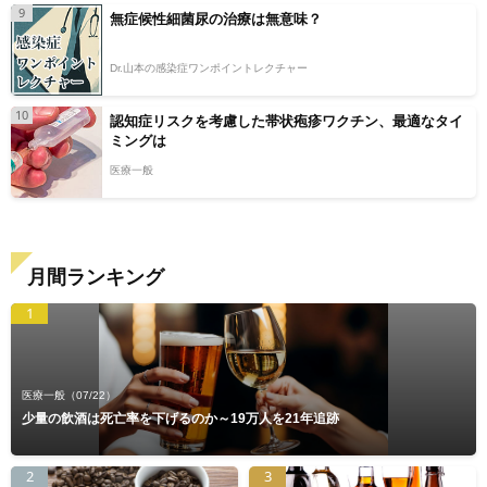
9
無症候性細菌尿の治療は無意味？
Dr.山本の感染症ワンポイントレクチャー
10
認知症リスクを考慮した帯状疱疹ワクチン、最適なタイ
ミングは
医療一般
月間ランキング
1
医療一般
（07/22）
少量の飲酒は死亡率を下げるのか～19万人を21年追跡
2
3