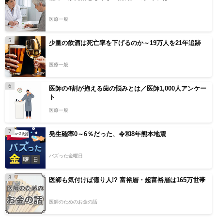
医療一般
5
少量の飲酒は死亡率を下げるのか～19万人を21年追跡
医療一般
6
医師の4割が抱える歯の悩みとは／医師1,000人アンケー
ト
医療一般
7
発生確率0～6％だった、令和8年熊本地震
バズった金曜日
8
医師も気付けば億り人!? 富裕層・超富裕層は165万世帯
医師のためのお金の話