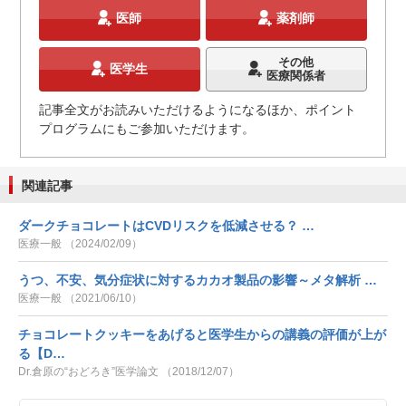
医師
薬剤師
その他
医学生
医療関係者
記事全文がお読みいただけるようになるほか、ポイント
プログラムにもご参加いただけます。
関連記事
ダークチョコレートはCVDリスクを低減させる？ …
医療一般 （2024/02/09）
うつ、不安、気分症状に対するカカオ製品の影響～メタ解析 …
医療一般 （2021/06/10）
チョコレートクッキーをあげると医学生からの講義の評価が上が
る【D…
Dr.倉原の“おどろき”医学論文 （2018/12/07）