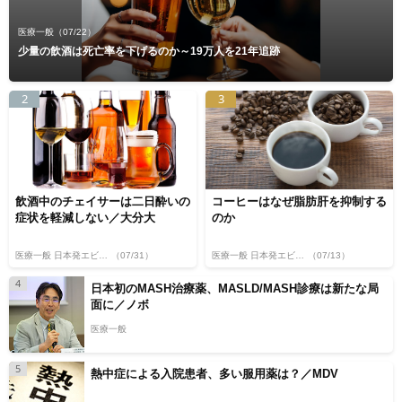
医療一般
（07/22）
少量の飲酒は死亡率を下げるのか～19万人を21年追跡
2
3
飲酒中のチェイサーは二日酔いの
コーヒーはなぜ脂肪肝を抑制する
症状を軽減しない／大分大
のか
医療一般 日本発エビデンス
（07/31）
医療一般 日本発エビデンス
（07/13）
4
日本初のMASH治療薬、MASLD/MASH診療は新たな局
面に／ノボ
医療一般
5
熱中症による入院患者、多い服用薬は？／MDV