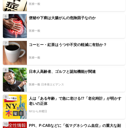
医療一般
6
便秘や下痢は大腸がんの危険因子なのか
医療一般
7
コーヒー・紅茶はうつや不安の軽減に有効か？
医療一般
8
日本人高齢者、ゴルフと認知機能が関連
医療一般 日本発エビデンス
9
人は「ある年齢」で急に老ける!?「老化時計」が明かす
老いの正体
NYから木曜日
10
PPI、P-CABなどに「低マグネシウム血症」の重大な副