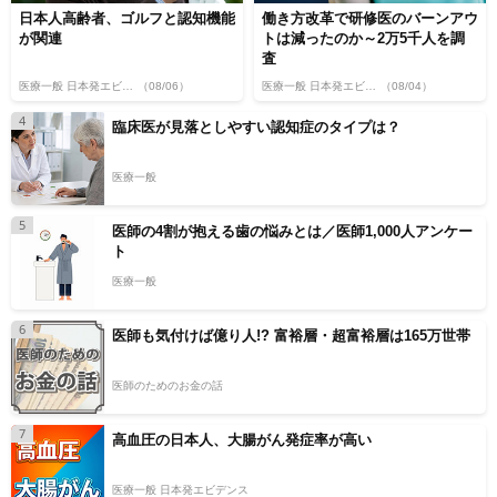
日本人高齢者、ゴルフと認知機能
働き方改革で研修医のバーンアウ
が関連
トは減ったのか～2万5千人を調
査
医療一般 日本発エビデンス
（08/06）
医療一般 日本発エビデンス
（08/04）
4
臨床医が見落としやすい認知症のタイプは？
医療一般
5
医師の4割が抱える歯の悩みとは／医師1,000人アンケー
ト
医療一般
6
医師も気付けば億り人!? 富裕層・超富裕層は165万世帯
医師のためのお金の話
7
高血圧の日本人、大腸がん発症率が高い
医療一般 日本発エビデンス