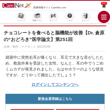
未読
医療情報サイト CareNet.com
ニュース
連載コラム
ポイント
ヘルプ
ログイン
チョコレートを食べると脳機能が改善【Dr. 倉原
の“おどろき”医学論文】第251回
企画・制作：ケアネット (2024/2/9)
就寝中に突然右耳が痛くなり、耳元で大きな音がしたた
め、救急外来を受診した女性。なんと、耳の中でうごめ
くムカデが発見されました。もはやホラーのような状況
ですが、どうやって摘出したでしょう？
ログインしてコンテンツへ
新規会員登録はこちら