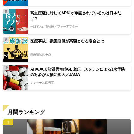
8
高血圧症に対してARNIが承認されているのは日本だ
け？
一目でわかる診療ビフォーアフター
9
医療事故、損害賠償が高額となる場合とは
医療訴訟の争点
10
AHA/ACC脂質異常症GL改訂、スタチンによる1次予防
の対象が大幅に拡大／JAMA
ジャーナル四天王
月間ランキング
1