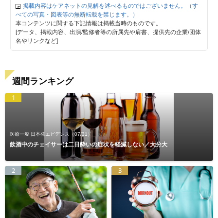
掲載内容はケアネットの見解を述べるものではございません。（す
べての写真・図表等の無断転載を禁じます。）
本コンテンツに関する下記情報は掲載当時のものです。
[データ、掲載内容、出演/監修者等の所属先や肩書、提供先の企業/団体
名やリンクなど]
週間ランキング
1
医療一般 日本発エビデンス
（07/31）
飲酒中のチェイサーは二日酔いの症状を軽減しない／大分大
2
3