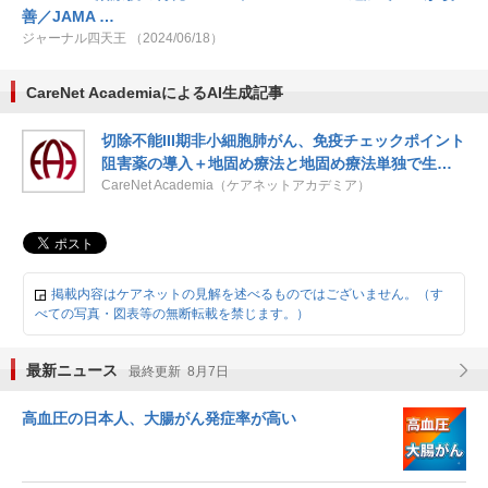
善／JAMA …
ジャーナル四天王 （2024/06/18）
CareNet AcademiaによるAI生成記事
切除不能III期非小細胞肺がん、免疫チェックポイント
阻害薬の導入＋地固め療法と地固め療法単独で生存
期間は同等
CareNet Academia（ケアネットアカデミア）
掲載内容はケアネットの見解を述べるものではございません。（す
べての写真・図表等の無断転載を禁じます。）
最新ニュース
最終更新 8月7日
高血圧の日本人、大腸がん発症率が高い