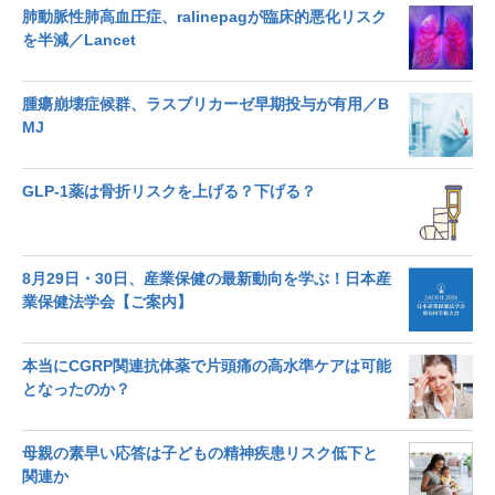
肺動脈性肺高血圧症、ralinepagが臨床的悪化リスク
を半減／Lancet
腫瘍崩壊症候群、ラスブリカーゼ早期投与が有用／B
MJ
GLP-1薬は骨折リスクを上げる？下げる？
8月29日・30日、産業保健の最新動向を学ぶ！日本産
業保健法学会【ご案内】
本当にCGRP関連抗体薬で片頭痛の高水準ケアは可能
となったのか？
母親の素早い応答は子どもの精神疾患リスク低下と
関連か