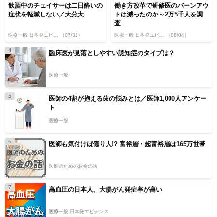
飲酒中のチェイサーは二日酔いの
働き方改革で研修医のバーンアウ
症状を軽減しない／大分大
トは減ったのか～2万5千人を調
査
医療一般 日本発エビデンス
（07/31）
医療一般 日本発エビデンス
（08/04）
4
臨床医が見落としやすい認知症のタイプは？
医療一般
5
医師の4割が抱える歯の悩みとは／医師1,000人アンケー
ト
医療一般
6
医師も気付けば億り人!? 富裕層・超富裕層は165万世帯
医師のためのお金の話
7
高血圧の日本人、大腸がん発症率が高い
医療一般 日本発エビデンス