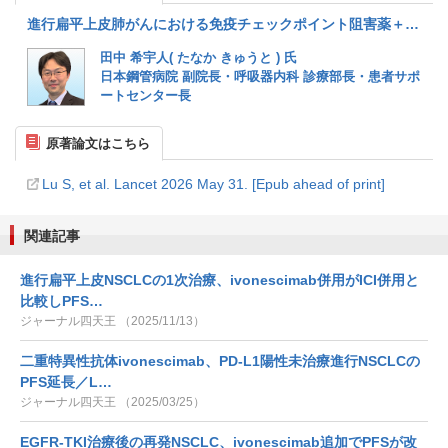
進行扁平上皮肺がんにおける免疫チェックポイント阻害薬＋血管新生阻害薬の二重特異性抗体ivonescimabの効果（解説：田中希宇人氏/山口佳寿博氏）
田中 希宇人( たなか きゅうと ) 氏
日本鋼管病院 副院長・呼吸器内科 診療部長・患者サポ
ートセンター長
原著論文はこちら
Lu S, et al. Lancet 2026 May 31. [Epub ahead of print]
関連記事
進行扁平上皮NSCLCの1次治療、ivonescimab併用がICI併用と
比較しPFS…
ジャーナル四天王 （2025/11/13）
二重特異性抗体ivonescimab、PD-L1陽性未治療進行NSCLCの
PFS延長／L…
ジャーナル四天王 （2025/03/25）
EGFR-TKI治療後の再発NSCLC、ivonescimab追加でPFSが改