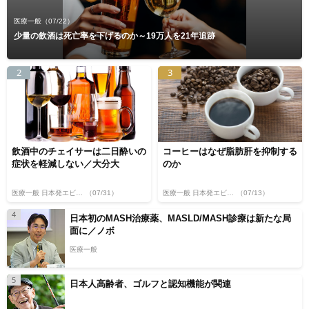
医療一般
（07/22）
少量の飲酒は死亡率を下げるのか～19万人を21年追跡
2
3
飲酒中のチェイサーは二日酔いの
コーヒーはなぜ脂肪肝を抑制する
症状を軽減しない／大分大
のか
医療一般 日本発エビデンス
（07/31）
医療一般 日本発エビデンス
（07/13）
4
日本初のMASH治療薬、MASLD/MASH診療は新たな局
面に／ノボ
医療一般
5
日本人高齢者、ゴルフと認知機能が関連