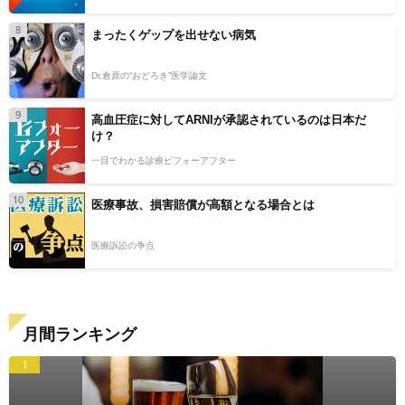
8
まったくゲップを出せない病気
Dr.倉原の“おどろき”医学論文
9
高血圧症に対してARNIが承認されているのは日本だ
け？
一目でわかる診療ビフォーアフター
10
医療事故、損害賠償が高額となる場合とは
医療訴訟の争点
月間ランキング
1