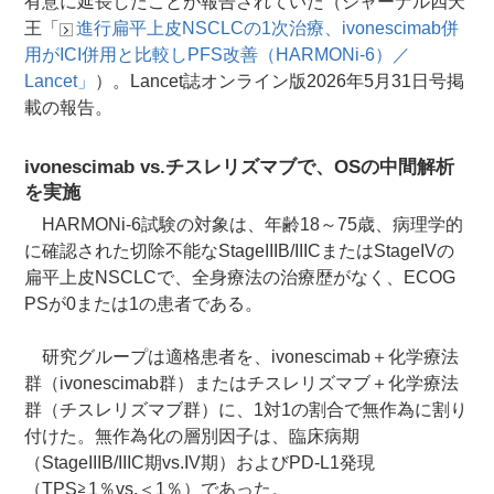
有意に延長したことが報告されていた（ジャーナル四天
王「
進行扁平上皮NSCLCの1次治療、ivonescimab併
用がICI併用と比較しPFS改善（HARMONi-6）／
Lancet」
）。Lancet誌オンライン版2026年5月31日号掲
載の報告。
ivonescimab vs.チスレリズマブで、OSの中間解析
を実施
HARMONi-6試験の対象は、年齢18～75歳、病理学的
に確認された切除不能なStageIIIB/IIICまたはStageIVの
扁平上皮NSCLCで、全身療法の治療歴がなく、ECOG
PSが0または1の患者である。
研究グループは適格患者を、ivonescimab＋化学療法
群（ivonescimab群）またはチスレリズマブ＋化学療法
群（チスレリズマブ群）に、1対1の割合で無作為に割り
付けた。無作為化の層別因子は、臨床病期
（StageIIIB/IIIC期vs.IV期）およびPD-L1発現
（TPS≧1％vs.＜1％）であった。