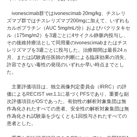
ivonescimab群ではivonescimab 20mg/kg、チスレリ
ズマブ群ではチスレリズマブ200mgに加えて、いずれも
カルボプラチン（AUC 5mg/mL/分）およびパクリタキセ
ル（175mg/m2）を3週ごとに4サイクル静脈内投与し、
その後維持療法として同用量のivonescimabまたはチス
レリズマブを3週ごとに投与した。治療期間は最長24ヵ
月、または試験責任医師の判断による臨床効果の消失、
許容できない毒性の発現のいずれか早い時点までとし
た。
主要評価項目は、独立画像判定委員会（IRRC）の評
価によるRECIST ver.1.1に基づくPFSであり、重要な副
次評価項目がOSであった。有効性の解析対象集団は無
作為化されたすべての患者、安全性の解析対象集団は無
作為化され試験薬を少なくとも1回投与されたすべての
患者とした。