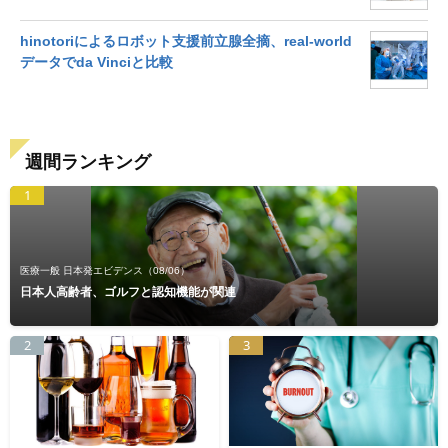
hinotoriによるロボット支援前立腺全摘、real-world
データでda Vinciと比較
週間ランキング
1
医療一般 日本発エビデンス
（08/06）
日本人高齢者、ゴルフと認知機能が関連
2
3