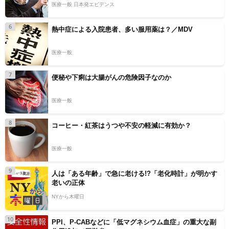
医療一般 日本発エビデンス
6
熱中症による入院患者、多い服用薬は？／MDV
医療一般
7
便秘や下痢は大腸がんの危険因子なのか
医療一般
8
コーヒー・紅茶はうつや不安の軽減に有効か？
医療一般
9
人は「ある年齢」で急に老ける!?「老化時計」が明かす
老いの正体
NYから木曜日
10
PPI、P-CABなどに「低マグネシウム血症」の重大な副