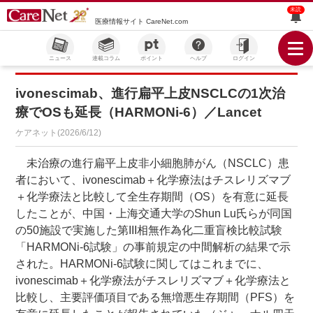
未読
医療情報サイト CareNet.com
ニュース
連載コラム
ポイント
ヘルプ
ログイン
ivonescimab、進行扁平上皮NSCLCの1次治
療でOSも延長（HARMONi-6）／Lancet
ケアネット(2026/6/12)
未治療の進行扁平上皮非小細胞肺がん（NSCLC）患
者において、ivonescimab＋化学療法はチスレリズマブ
＋化学療法と比較して全生存期間（OS）を有意に延長
したことが、中国・上海交通大学のShun Lu氏らが同国
の50施設で実施した第III相無作為化二重盲検比較試験
「HARMONi-6試験」の事前規定の中間解析の結果で示
された。HARMONi-6試験に関してはこれまでに、
ivonescimab＋化学療法がチスレリズマブ＋化学療法と
比較し、主要評価項目である無増悪生存期間（PFS）を