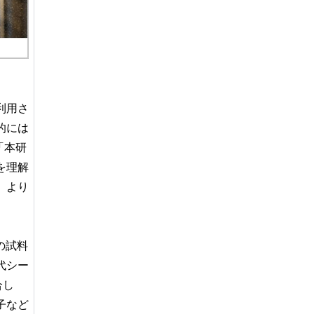
利用さ
的には
「本研
を理解
、より
の試料
代シー
合し
子など