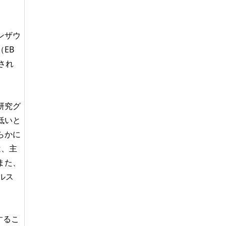
ンザウ
EB
され
研究グ
低いと
らかに
は、主
また、
ルス
するこ