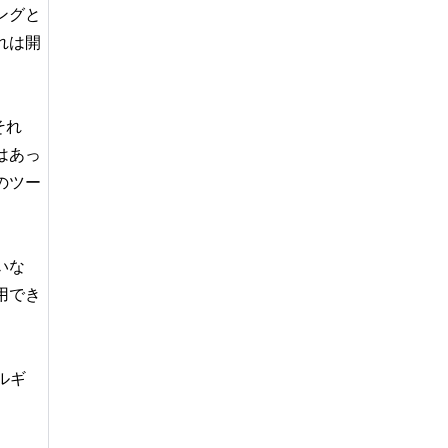
ングと
れは開
それ
はあっ
のツー
いな
用でき
ルギ