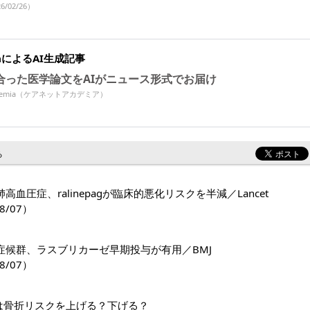
6/02/26）
miaによるAI生成記事
合った医学論文をAIがニュース形式でお届け
Academia（ケアネットアカデミア）
る
高血圧症、ralinepagが臨床的悪化リスクを半減／Lancet
8/07）
症候群、ラスブリカーゼ早期投与が有用／BMJ
8/07）
1薬は骨折リスクを上げる？下げる？