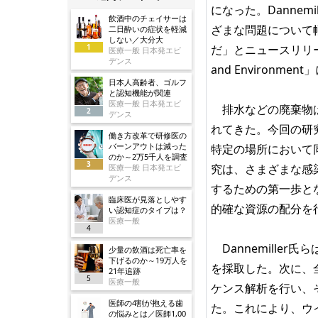
になった。Dannem
飲酒中のチェイサーは
ざまな問題について
二日酔いの症状を軽減
しない／大分大
1
だ」とニュースリリー
医療一般 日本発エビ
デンス
and Environme
日本人高齢者、ゴルフ
と認知機能が関連
医療一般 日本発エビ
排水などの廃棄物は
2
デンス
れてきた。今回の研
働き方改革で研修医の
バーンアウトは減った
特定の場所において同
のか～2万5千人を調査
3
究は、さまざまな感
医療一般 日本発エビ
デンス
するための第一歩と
臨床医が見落としやす
的確な資源の配分を
い認知症のタイプは？
医療一般
4
Dannemille
少量の飲酒は死亡率を
下げるのか～19万人を
を採取した。次に、
21年追跡
5
医療一般
ケンス解析を行い、
医師の4割が抱える歯
た。これにより、ウ
の悩みとは／医師1,00