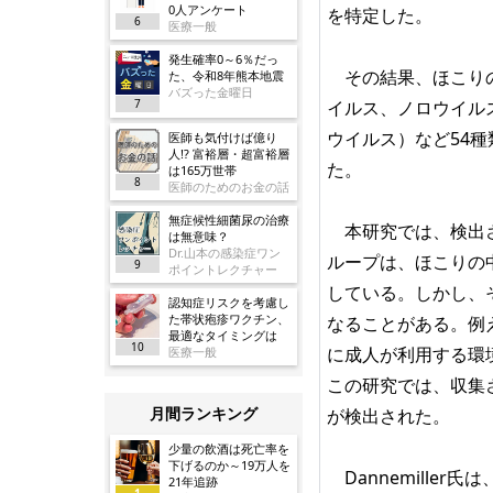
0人アンケート
を特定した。
6
医療一般
発生確率0～6％だっ
その結果、ほこりの
た、令和8年熊本地震
バズった金曜日
7
イルス、ノロウイル
ウイルス）など54
医師も気付けば億り
人!? 富裕層・超富裕層
た。
は165万世帯
8
医師のためのお金の話
無症候性細菌尿の治療
本研究では、検出さ
は無意味？
Dr.山本の感染症ワン
ループは、ほこりの
9
ポイントレクチャー
している。しかし、
認知症リスクを考慮し
た帯状疱疹ワクチン、
なることがある。例
最適なタイミングは
10
に成人が利用する環
医療一般
この研究では、収集
月間ランキング
が検出された。
少量の飲酒は死亡率を
下げるのか～19万人を
Dannemille
21年追跡
1