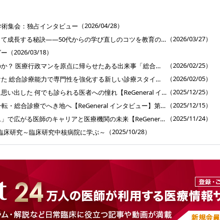
］
（2026/04/28）
学術集会：独占インタビュー
（2026/03/27）
専門医が総合診療を使って成長する秘訣――50代からの学び直しのコツを教育のプロに聞く【ReGeneral インタビュー】第6回
（2026/03/18）
ダー
（2026/02/25）
僕はなぜ医者になったのか？ 医療行政マンを原点に帰らせたある出来事「総合医育成プログラム」インタビュー【ReGeneral インタビュー】第5回
（2026/02/05）
キャリア中断後に見つけた 総合診療能力で専門性を強化する新しい診療スタイル【ReGeneral インタビュー】第4回
（2025/12/25）
外科医のキャリア終盤に思い出した 何でも診られる医者への憧れ【ReGeneral インタビュー】第3回
（2025/12/15）
50代半ばで精神科から一転・総合診療でへき地へ【ReGeneral インタビュー】第2回
（2025/11/24）
「総合医育成プログラム」で広がる医師のキャリアと医療機関の未来【ReGeneral インタビュー】第1回
（2025/10/28）
臨床研究～臨床研究中核病院に学ぶ～