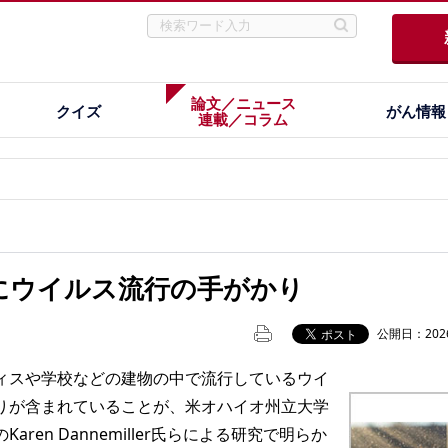
論文／ニュース
クイズ
がん情報
連載／コラム
にウイルス流行の手がかり
公開日：2026
スや学校などの建物の中で流行しているウイ
りが含まれていることが、米オハイオ州立大学
ren Dannemiller氏らによる研究で明らか