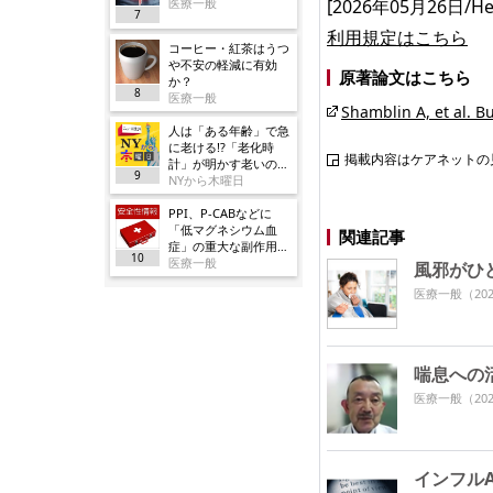
医療一般
[2026年05月26日/Healt
7
利用規定はこちら
コーヒー・紅茶はうつ
や不安の軽減に有効
原著論文はこちら
か？
8
医療一般
Shamblin A, et al. B
人は「ある年齢」で急
に老ける!?「老化時
掲載内容はケアネットの
計」が明かす老いの正
9
体
NYから木曜日
PPI、P-CABなどに
「低マグネシウム血
関連記事
症」の重大な副作用追
10
加／厚労省
医療一般
風邪がひ
医療一般
（202
喘息への
医療一般
（202
インフル