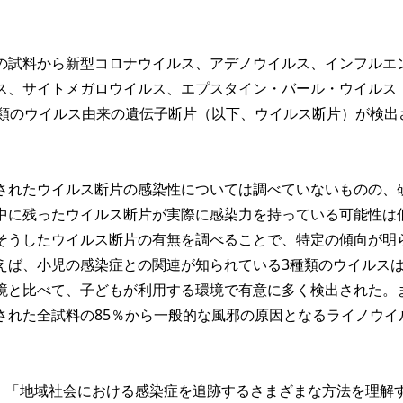
試料から新型コロナウイルス、アデノウイルス、インフルエ
ス、サイトメガロウイルス、エプスタイン・バール・ウイルス（
種類のウイルス由来の遺伝子断片（以下、ウイルス断片）が検出
れたウイルス断片の感染性については調べていないものの、
中に残ったウイルス断片が実際に感染力を持っている可能性は
そうしたウイルス断片の有無を調べることで、特定の傾向が明
えば、小児の感染症との関連が知られている3種類のウイルス
境と比べて、子どもが利用する環境で有意に多く検出された。
された全試料の85％から一般的な風邪の原因となるライノウイ
r氏は、「地域社会における感染症を追跡するさまざまな方法を理解