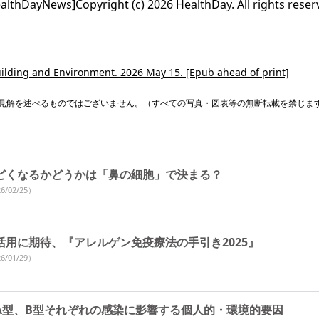
hDayNews]Copyright (c) 2026 HealthDay. All rights reser
uilding and Environment. 2026 May 15. [Epub ahead of print]
見解を述べるものではございません。（すべての写真・図表等の無断転載を禁じま
どくなるかどうかは「鼻の細胞」で決まる？
6/02/25）
活用に期待、『アレルゲン免疫療法の手引き2025』
6/01/29）
A型、B型それぞれの感染に影響する個人的・環境的要因