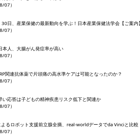
8/07）
日・30日、産業保健の最新動向を学ぶ！日本産業保健法学会【ご案内
8/07）
日本人、大腸がん発症率が高い
8/07）
GRP関連抗体薬で片頭痛の高水準ケアは可能となったのか？
8/07）
早い応答は子どもの精神疾患リスク低下と関連か
8/07）
riによるロボット支援前立腺全摘、real-worldデータでda Vinciと比較
8/07）