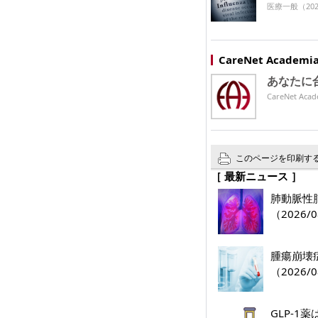
医療一般
（202
CareNet Acade
あなたに
CareNet 
このページを印刷す
［ 最新ニュース ］
肺動脈性肺
（2026/0
腫瘍崩壊
（2026/0
GLP-