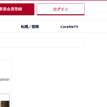
新規会員登録
ログイン
転職／開業
CareNeTV
/07/01