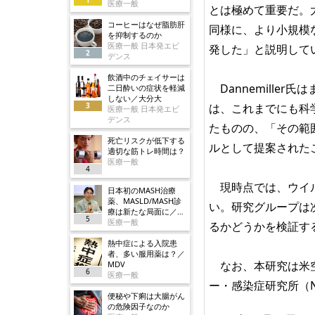
医療一般
とは極めて重要だ。
コーヒーはなぜ脂肪肝
同様に、より小規模
を抑制するのか
医療一般 日本発エビ
発した」と説明して
2
デンス
飲酒中のチェイサーは
Dannemille
二日酔いの症状を軽減
しない／大分大
3
は、これまでにも科
医療一般 日本発エビ
デンス
たものの、「その範
死亡リスクが低下する
ルとして提案された
適切な筋トレ時間は？
医療一般
4
現時点では、ウイル
日本初のMASH治療
薬、MASLD/MASH診
い。研究グループは
療は新たな局面に／ノ
5
ボ
医療一般
るかどうかを検証す
熱中症による入院患
者、多い服用薬は？／
なお、本研究は米空
MDV
6
医療一般
ー・感染症研究所（N
便秘や下痢は大腸がん
の危険因子なのか