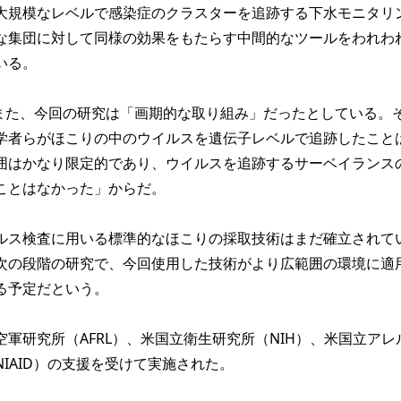
大規模なレベルで感染症のクラスターを追跡する下水モニタリ
な集団に対して同様の効果をもたらす中間的なツールをわれわ
いる。
r氏はまた、今回の研究は「画期的な取り組み」だったとしている。
学者らがほこりの中のウイルスを遺伝子レベルで追跡したこと
囲はかなり限定的であり、ウイルスを追跡するサーベイランス
ことはなかった」からだ。
ス検査に用いる標準的なほこりの採取技術はまだ確立されて
次の段階の研究で、今回使用した技術がより広範囲の環境に適
る予定だという。
軍研究所（AFRL）、米国立衛生研究所（NIH）、米国立アレ
IAID）の支援を受けて実施された。