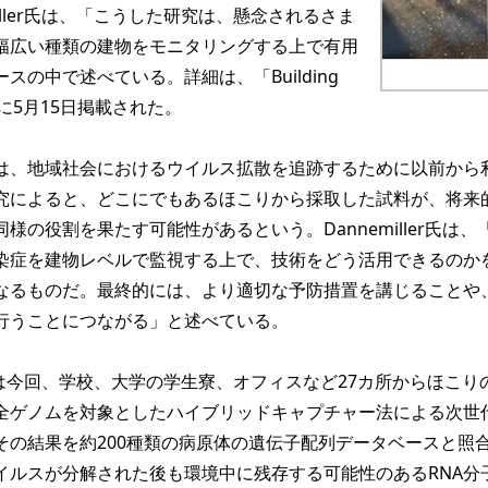
iller氏は、「こうした研究は、懸念されるさま
幅広い種類の建物をモニタリングする上で有用
スの中で述べている。詳細は、「Building
nt」に5月15日掲載された。
、地域社会におけるウイルス拡散を追跡するために以前から
究によると、どこにでもあるほこりから採取した試料が、将来
様の役割を果たす可能性があるという。Dannemiller氏は、
染症を建物レベルで監視する上で、技術をどう活用できるのか
なるものだ。最終的には、より適切な予防措置を講じることや
行うことにつながる」と述べている。
r氏らは今回、学校、大学の学生寮、オフィスなど27カ所からほこり
全ゲノムを対象としたハイブリッドキャプチャー法による次世
その結果を約200種類の病原体の遺伝子配列データベースと照
イルスが分解された後も環境中に残存する可能性のあるRNA分