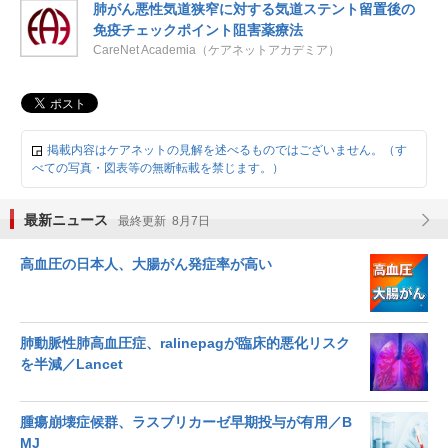
肺がん悪性気道狭窄に対する気道ステント留置後の
免疫チェックポイント阻害薬療法
CareNet Academia（ケアネットアカデミア）
掲載内容はケアネットの見解を述べるものではございません。（す
べての写真・図表等の無断転載を禁じます。）
最新ニュース
最終更新 8月7日
高血圧の日本人、大腸がん発症率が高い
肺動脈性肺高血圧症、ralinepagが臨床的悪化リスク
を半減／Lancet
腫瘍崩壊症候群、ラスブリカーゼ早期投与が有用／B
MJ