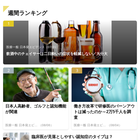
週間ランキング
1
医療一般 日本発エビデンス
（07/31）
飲酒中のチェイサーは二日酔いの症状を軽減しない／大分大
2
3
日本人高齢者、ゴルフと認知機能
働き方改革で研修医のバーンアウ
が関連
トは減ったのか～2万5千人を調
査
医療一般 日本発エビデンス
（08/06）
医療一般 日本発エビデンス
（08/04）
4
臨床医が見落としやすい認知症のタイプは？