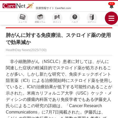
未読
医療情報サイト CareNet.com
ニュース
連載コラム
ポイント
ヘルプ
ログイン
肺がんに対する免疫療法、ステロイド薬の使用
で効果減か
HealthDay News(2025/7/30)
非小細胞肺がん（NSCLC）患者に対しては、がんに
関連した症状の軽減目的でステロイド薬が処方されるこ
とが多い。しかし新たな研究で、免疫チェックポイント
阻害薬（ICI）による治療開始時にステロイド薬を使用し
ていると、ICIの治療効果が低下する可能性のあることが
示された。米南カリフォルニア大学（USC）ケック・メ
ディシンの腫瘍内科医であり免疫学者でもある伊藤史人
氏らによるこの研究の詳細は、「Cancer Research
Communications」に7月7日掲載された。伊藤氏は、