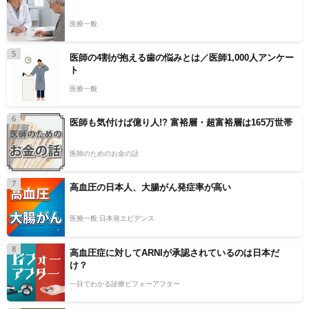
医療一般
5
医師の4割が抱える歯の悩みとは／医師1,000人アンケー
ト
医療一般
6
医師も気付けば億り人!? 富裕層・超富裕層は165万世帯
医師のためのお金の話
7
高血圧の日本人、大腸がん発症率が高い
医療一般 日本発エビデンス
8
高血圧症に対してARNIが承認されているのは日本だ
け？
一目でわかる診療ビフォーアフター