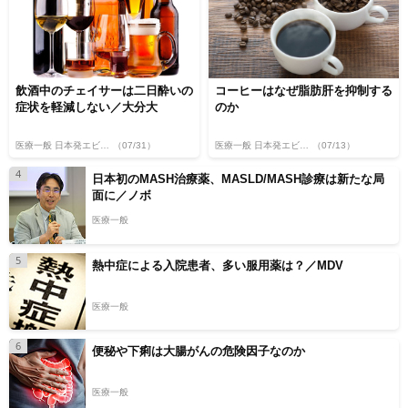
飲酒中のチェイサーは二日酔いの
コーヒーはなぜ脂肪肝を抑制する
症状を軽減しない／大分大
のか
医療一般 日本発エビデンス
（07/31）
医療一般 日本発エビデンス
（07/13）
4
日本初のMASH治療薬、MASLD/MASH診療は新たな局
面に／ノボ
医療一般
5
熱中症による入院患者、多い服用薬は？／MDV
医療一般
6
便秘や下痢は大腸がんの危険因子なのか
医療一般