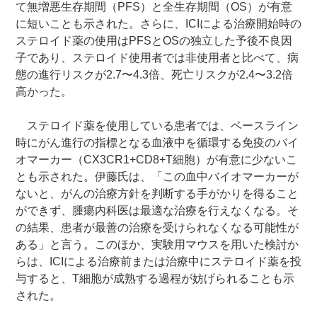
て無増悪生存期間（PFS）と全生存期間（OS）が有意
に短いことも示された。さらに、ICIによる治療開始時の
ステロイド薬の使用はPFSとOSの独立した予後不良因
子であり、ステロイド使用者では非使用者と比べて、病
態の進行リスクが2.7〜4.3倍、死亡リスクが2.4〜3.2倍
高かった。
ステロイド薬を使用している患者では、ベースライン
時にがん進行の指標となる血液中を循環する免疫のバイ
オマーカー（CX3CR1+CD8+T細胞）が有意に少ないこ
とも示された。伊藤氏は、「この血中バイオマーカーが
ないと、がんの治療方針を判断する手がかりを得ること
ができず、腫瘍内科医は最適な治療を行えなくなる。そ
の結果、患者が最善の治療を受けられなくなる可能性が
ある」と言う。このほか、実験用マウスを用いた検討か
らは、ICIによる治療前または治療中にステロイド薬を投
与すると、T細胞が成熟する過程が妨げられることも示
された。