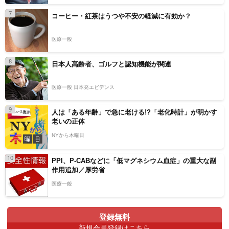
7
コーヒー・紅茶はうつや不安の軽減に有効か？
医療一般
8
日本人高齢者、ゴルフと認知機能が関連
医療一般 日本発エビデンス
9
人は「ある年齢」で急に老ける!?「老化時計」が明かす
老いの正体
NYから木曜日
10
PPI、P-CABなどに「低マグネシウム血症」の重大な副
作用追加／厚労省
医療一般
登録無料
新規会員登録はこちら