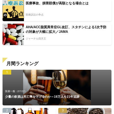
9
医療事故、損害賠償が高額となる場合とは
医療訴訟の争点
10
AHA/ACC脂質異常症GL改訂、スタチンによる1次予防
の対象が大幅に拡大／JAMA
ジャーナル四天王
月間ランキング
1
医療一般
（07/22）
少量の飲酒は死亡率を下げるのか～19万人を21年追跡
2
3