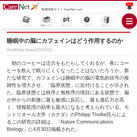
未読
医療情報サイト CareNet.com
ニュース
連載コラム
ポイント
ヘルプ
ログイン
睡眠中の脳にカフェインはどう作用するのか
HealthDay News(2025/7/2)
朝のコーヒーは活力をもたらしてくれるが、夜にコー
ヒーを飲んで眠りにくくなったことはないだろうか。新
たな研究で、カフェインは睡眠中の脳の電気的信号の複
雑性を増大させ、「臨界状態」に近付けることが示され
た。臨界状態とは秩序と無秩序の境目にある状態で、脳
が外からの刺激に最も敏感に反応し、最も適応力が高
く、情報処理の効率も最大になると考えられている。モ
ントリオール大学（カナダ）のPhilipp Tholke氏らによ
るこの研究の詳細は、「Nature Communications
Biology」に4月30日掲載された。