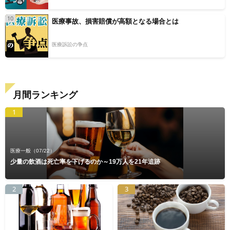
10
医療事故、損害賠償が高額となる場合とは
医療訴訟の争点
月間ランキング
1
医療一般
（07/22）
少量の飲酒は死亡率を下げるのか～19万人を21年追跡
2
3