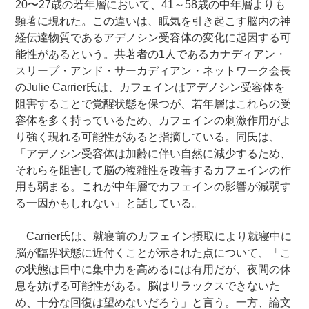
20〜27歳の若年層において、41～58歳の中年層よりも
顕著に現れた。この違いは、眠気を引き起こす脳内の神
経伝達物質であるアデノシン受容体の変化に起因する可
能性があるという。共著者の1人であるカナディアン・
スリープ・アンド・サーカディアン・ネットワーク会長
のJulie Carrier氏は、カフェインはアデノシン受容体を
阻害することで覚醒状態を保つが、若年層はこれらの受
容体を多く持っているため、カフェインの刺激作用がよ
り強く現れる可能性があると指摘している。同氏は、
「アデノシン受容体は加齢に伴い自然に減少するため、
それらを阻害して脳の複雑性を改善するカフェインの作
用も弱まる。これが中年層でカフェインの影響が減弱す
る一因かもしれない」と話している。
Carrier氏は、就寝前のカフェイン摂取により就寝中に
脳が臨界状態に近付くことが示された点について、「こ
の状態は日中に集中力を高めるには有用だが、夜間の休
息を妨げる可能性がある。脳はリラックスできないた
め、十分な回復は望めないだろう」と言う。一方、論文