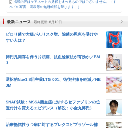
掲載内容はケアネットの見解を述べるものではございません。（す
べての写真・図表等の無断転載を禁じます。）
最新ニュース
最終更新 8月10日
ピロリ菌で大腸がんリスク増、除菌の恩恵を受けや
すい人は？
卵円孔開存を伴う片頭痛、抗血栓療法が有効か／BM
J
選択的Nav1.8阻害薬LTG-001、術後疼痛を軽減／NE
JM
SNAP試験：MSSA菌血症に対するセファゾリンの位
置付けを変えるエビデンス（解説：小金丸博氏）
治療抵抗性うつ病に対するブレクスピプラゾール補