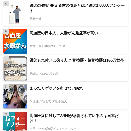
5
医師の4割が抱える歯の悩みとは／医師1,000人アンケー
ト
医療一般
6
高血圧の日本人、大腸がん発症率が高い
医療一般 日本発エビデンス
7
医師も気付けば億り人!? 富裕層・超富裕層は165万世帯
医師のためのお金の話
8
まったくゲップを出せない病気
Dr.倉原の“おどろき”医学論文
9
高血圧症に対してARNIが承認されているのは日本だ
け？
一目でわかる診療ビフォーアフター