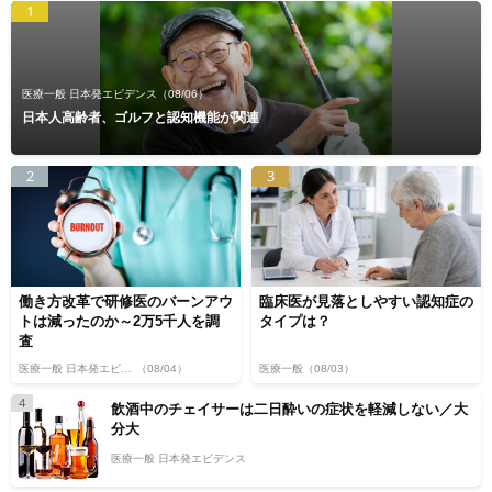
1
医療一般 日本発エビデンス
（08/06）
日本人高齢者、ゴルフと認知機能が関連
2
3
働き方改革で研修医のバーンアウ
臨床医が見落としやすい認知症の
トは減ったのか～2万5千人を調
タイプは？
査
医療一般 日本発エビデンス
（08/04）
医療一般
（08/03）
4
飲酒中のチェイサーは二日酔いの症状を軽減しない／大
分大
医療一般 日本発エビデンス