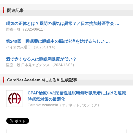
関連記事
眠気の正体とは？昼間の眠気は異常？／日本抗加齢医学会 …
医療一般 （2025/06/11）
第249回 睡眠薬は睡眠中の脳の洗浄を妨げるらしい …
バイオの火曜日 （2025/01/14）
酒で赤くなる人は睡眠満足度が低い？
医療一般 日本発エビデンス （2024/12/02）
CareNet AcademiaによるAI生成記事
CPAP治療中の閉塞性睡眠時無呼吸患者における運転
時眠気対策の最適化
CareNet Academia（ケアネットアカデミア）