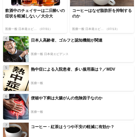
飲酒中のチェイサーは二日酔いの
コーヒーはなぜ脂肪肝を抑制する
症状を軽減しない／大分大
のか
医療一般 日本発エビデンス
（07/31）
医療一般 日本発エビデンス
（07/13）
4
日本人高齢者、ゴルフと認知機能が関連
医療一般 日本発エビデンス
5
熱中症による入院患者、多い服用薬は？／MDV
医療一般
6
便秘や下痢は大腸がんの危険因子なのか
医療一般
7
コーヒー・紅茶はうつや不安の軽減に有効か？