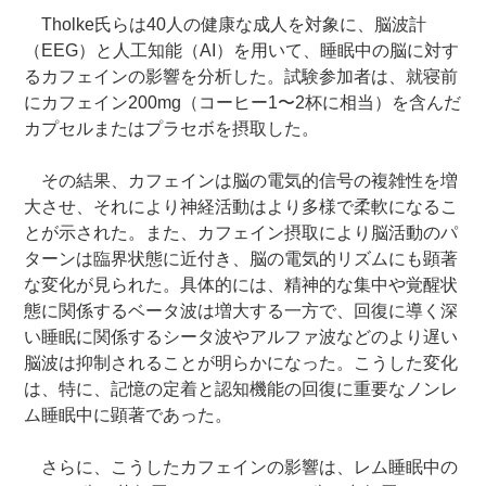
Tholke氏らは40人の健康な成人を対象に、脳波計
（EEG）と人工知能（AI）を用いて、睡眠中の脳に対す
るカフェインの影響を分析した。試験参加者は、就寝前
にカフェイン200mg（コーヒー1〜2杯に相当）を含んだ
カプセルまたはプラセボを摂取した。
その結果、カフェインは脳の電気的信号の複雑性を増
大させ、それにより神経活動はより多様で柔軟になるこ
とが示された。また、カフェイン摂取により脳活動のパ
ターンは臨界状態に近付き、脳の電気的リズムにも顕著
な変化が見られた。具体的には、精神的な集中や覚醒状
態に関係するベータ波は増大する一方で、回復に導く深
い睡眠に関係するシータ波やアルファ波などのより遅い
脳波は抑制されることが明らかになった。こうした変化
は、特に、記憶の定着と認知機能の回復に重要なノンレ
ム睡眠中に顕著であった。
さらに、こうしたカフェインの影響は、レム睡眠中の