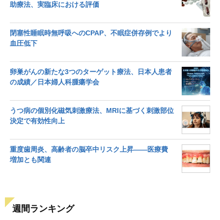
助療法、実臨床における評価
閉塞性睡眠時無呼吸へのCPAP、不眠症併存例でより
血圧低下
卵巣がんの新たな3つのターゲット療法、日本人患者
の成績／日本婦人科腫瘍学会
うつ病の個別化磁気刺激療法、MRIに基づく刺激部位
決定で有効性向上
重度歯周炎、高齢者の脳卒中リスク上昇――医療費
増加とも関連
週間ランキング