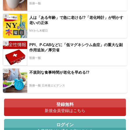
医療一般
8
人は「ある年齢」で急に老ける!?「老化時計」が明かす
老いの正体
NYから木曜日
9
PPI、P-CABなどに「低マグネシウム血症」の重大な副
作用追加／厚労省
医療一般
10
不規則な食事時間が老化を早める!?
医療一般 日本発エビデンス
登録無料
新規会員登録はこちら
ログイン