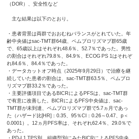
（DOR）、安全性など
主な結果は以下のとおり。
・患者背景は両群でおおむねバランスがとれていた。年
齢中央値はsac-TMT群64歳、ペムブロリズマブ群65歳
で、65歳以上はそれぞれ48.6％、52.7％であった。男性
の割合はそれぞれ79.8％、84.9％、ECOG PS 1はそれぞ
れ84.6％、84.4％であった。
・データカットオフ時点（2025年9月29日）で治療を継
続していた患者の割合は、sac-TMT群63.5％、ペムブロ
リズマブ群33.2％であった。
・主要評価項目であるBICRによるPFSは、sac-TMT群
で有意に改善した。BICRによるPFS中央値は、sac-
TMT群が未到達、ペムブロリズマブ群で5.7ヵ月であっ
た（ハザード比[HR]：0.35、95％CI：0.26～0.47、p＜
0.0001）。12ヵ月PFS率は、それぞれ62.4％、29.0％で
あった。
・PD-L1 TPS別、組織型別にみたBICRによるPFS中央