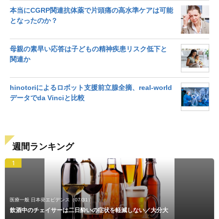
本当にCGRP関連抗体薬で片頭痛の高水準ケアは可能
となったのか？
母親の素早い応答は子どもの精神疾患リスク低下と
関連か
hinotoriによるロボット支援前立腺全摘、real-world
データでda Vinciと比較
週間ランキング
1
医療一般 日本発エビデンス
（07/31）
飲酒中のチェイサーは二日酔いの症状を軽減しない／大分大