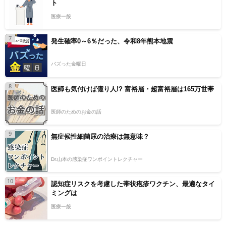
ト
医療一般
7
発生確率0～6％だった、令和8年熊本地震
バズった金曜日
8
医師も気付けば億り人!? 富裕層・超富裕層は165万世帯
医師のためのお金の話
9
無症候性細菌尿の治療は無意味？
Dr.山本の感染症ワンポイントレクチャー
10
認知症リスクを考慮した帯状疱疹ワクチン、最適なタイ
ミングは
医療一般