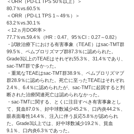
＜ORR（PD-L1 TPS 50％以上）＞
80.7％vs.60.5％
＜ORR（PD-L1 TPS 1～49％）＞
63.2％vs.30.1％
＜12ヵ月DOR率＞
77.7％vs.59.4％（HR：0.47、95％CI：0.27～0.82）
・試験治療下における有害事象（TEAE）はsac-TMT群
99.5％、ペムブロリズマブ群87.3％に認められた。
Grade3以上のTEAEはそれぞれ55.3％、31.4％であり、
sac-TMT群で多かった。
・重篤なTEAEはsac-TMT群38.9％、ペムブロリズマブ
群28.9％に認められた。死亡に至ったTEAEはそれぞれ
2.4％、6.4％に認められたが、sac-TMTに起因すると判
断された治療関連死亡は認められなかった。
・sac-TMTに関する、とくに注目すべき有害事象とし
て、貧血87.0％、好中球数減少45.2％、口内炎44.2％、
眼表面毒性14.4％、注入に伴う反応5.8％が認められ
た。Grade3以上では、好中球数減少19.2％、貧血
9.1％、口内炎6.3％であった。