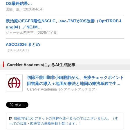
OS最終結果…
医療一般 （2026/04/14）
既治療のEGFR陽性NSCLC、sac-TMTがOS改善（OptiTROP-L
ung04）／NEJM…
ジャーナル四天王 （2025/11/18）
ASCO2026 まとめ
（2026/06/01）
CareNet AcademiaによるAI生成記事
切除不能III期非小細胞肺がん、免疫チェックポイント
阻害薬の導入＋地固め療法と地固め療法単独で生存
期間は同等
CareNet Academia（ケアネットアカデミア）
掲載内容はケアネットの見解を述べるものではございません。（す
べての写真・図表等の無断転載を禁じます。）