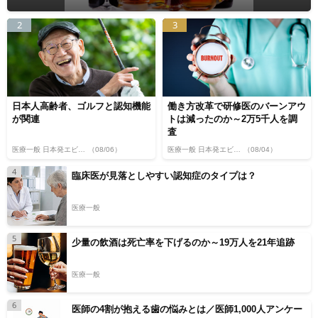
2
3
日本人高齢者、ゴルフと認知機能
働き方改革で研修医のバーンアウ
が関連
トは減ったのか～2万5千人を調
査
医療一般 日本発エビデンス
（08/06）
医療一般 日本発エビデンス
（08/04）
4
臨床医が見落としやすい認知症のタイプは？
医療一般
5
少量の飲酒は死亡率を下げるのか～19万人を21年追跡
医療一般
6
医師の4割が抱える歯の悩みとは／医師1,000人アンケー