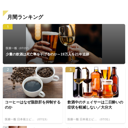
月間ランキング
1
医療一般
（07/22）
少量の飲酒は死亡率を下げるのか～19万人を21年追跡
2
3
コーヒーはなぜ脂肪肝を抑制する
飲酒中のチェイサーは二日酔いの
のか
症状を軽減しない／大分大
医療一般 日本発エビデンス
（07/13）
医療一般 日本発エビデンス
（07/31）