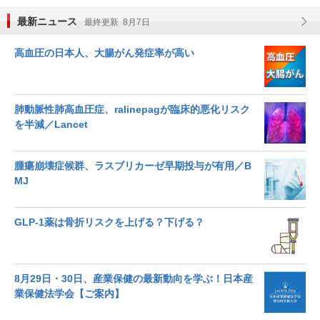
最新ニュース
最終更新 8月7日
高血圧の日本人、大腸がん発症率が高い
肺動脈性肺高血圧症、ralinepagが臨床的悪化リスク
を半減／Lancet
腫瘍崩壊症候群、ラスブリカーゼ早期投与が有用／B
MJ
GLP-1薬は骨折リスクを上げる？下げる？
8月29日・30日、産業保健の最新動向を学ぶ！日本産
業保健法学会【ご案内】