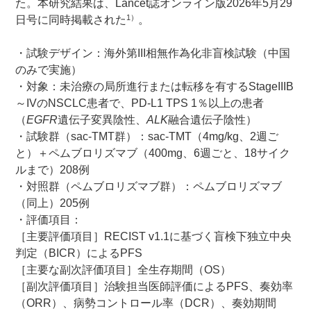
た。本研究結果は、Lancet誌オンライン版2026年5月29
1）
日号に同時掲載された
。
・試験デザイン：海外第III相無作為化非盲検試験（中国
のみで実施）
・対象：未治療の局所進行または転移を有するStageIIIB
～IVのNSCLC患者で、PD-L1 TPS 1％以上の患者
（
EGFR
遺伝子変異陰性、
ALK
融合遺伝子陰性）
・試験群（sac-TMT群）：sac-TMT（4mg/kg、2週ご
と）＋ペムブロリズマブ（400mg、6週ごと、18サイク
ルまで）208例
・対照群（ペムブロリズマブ群）：ペムブロリズマブ
（同上）205例
・評価項目：
［主要評価項目］RECIST v1.1に基づく盲検下独立中央
判定（BICR）によるPFS
［主要な副次評価項目］全生存期間（OS）
［副次評価項目］治験担当医師評価によるPFS、奏効率
（ORR）、病勢コントロール率（DCR）、奏効期間