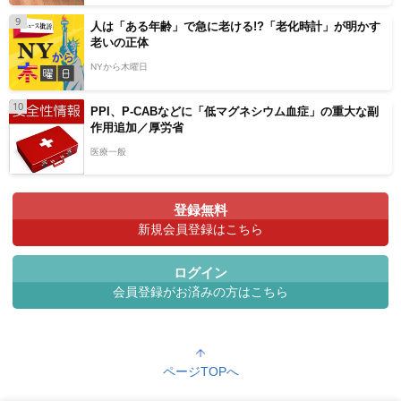
9
人は「ある年齢」で急に老ける!?「老化時計」が明かす
老いの正体
NYから木曜日
10
PPI、P-CABなどに「低マグネシウム血症」の重大な副
作用追加／厚労省
医療一般
登録無料
新規会員登録はこちら
ログイン
会員登録がお済みの方はこちら
ページTOPへ