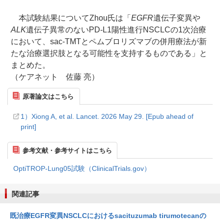
本試験結果についてZhou氏は「
EGFR
遺伝子変異や
ALK
遺伝子異常のないPD-L1陽性進行NSCLCの1次治療
において、sac-TMTとペムブロリズマブの併用療法が新
たな治療選択肢となる可能性を支持するものである」と
まとめた。
（ケアネット 佐藤 亮）
原著論文はこちら
1）Xiong A, et al. Lancet. 2026 May 29. [Epub ahead of
print]
参考文献・参考サイトはこちら
OptiTROP-Lung05試験（ClinicalTrials.gov）
関連記事
既治療EGFR変異NSCLCにおけるsacituzumab tirumotecanの