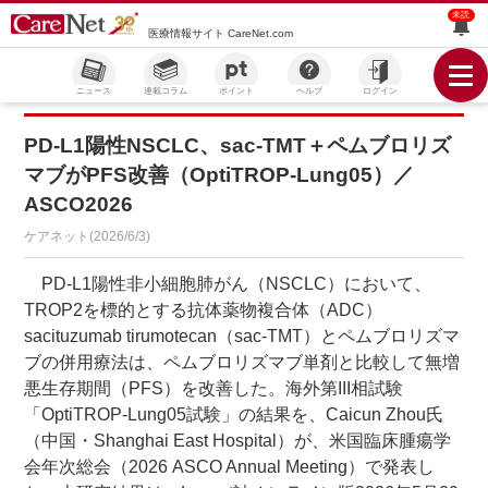
未読
医療情報サイト CareNet.com
ニュース
連載コラム
ポイント
ヘルプ
ログイン
PD-L1陽性NSCLC、sac-TMT＋ペムブロリズ
マブがPFS改善（OptiTROP-Lung05）／
ASCO2026
ケアネット(2026/6/3)
PD-L1陽性非小細胞肺がん（NSCLC）において、
TROP2を標的とする抗体薬物複合体（ADC）
sacituzumab tirumotecan（sac-TMT）とペムブロリズマ
ブの併用療法は、ペムブロリズマブ単剤と比較して無増
悪生存期間（PFS）を改善した。海外第III相試験
「OptiTROP-Lung05試験」の結果を、Caicun Zhou氏
（中国・Shanghai East Hospital）が、米国臨床腫瘍学
会年次総会（2026 ASCO Annual Meeting）で発表し