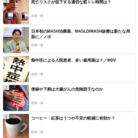
4
死亡リスクが低下する適切な筋トレ時間は？
医療一般
5
日本初のMASH治療薬、MASLD/MASH診療は新たな局
面に／ノボ
医療一般
6
熱中症による入院患者、多い服用薬は？／MDV
医療一般
7
便秘や下痢は大腸がんの危険因子なのか
医療一般
8
コーヒー・紅茶はうつや不安の軽減に有効か？
医療一般