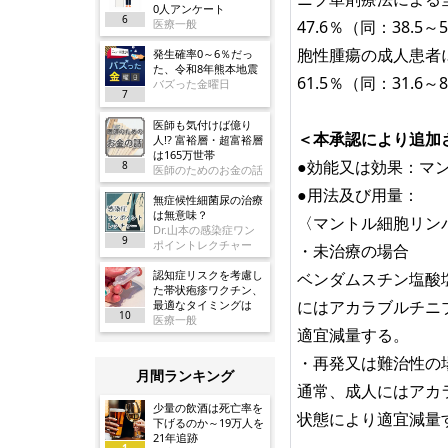
0人アンケート
6
医療一般
47.6％（同：38.5
胞性腫瘍の成人患者
発生確率0～6％だっ
た、令和8年熊本地震
61.5％（同：31.6
バズった金曜日
7
医師も気付けば億り
＜本承認により追加
人!? 富裕層・超富裕層
は165万世帯
●効能又は効果：マ
8
医師のためのお金の話
●用法及び用量：
無症候性細菌尿の治療
は無意味？
〈マントル細胞リン
Dr.山本の感染症ワン
9
ポイントレクチャー
・未治療の場合
認知症リスクを考慮し
ベンダムスチン塩酸
た帯状疱疹ワクチン、
にはアカラブルチニブ
最適なタイミングは
10
医療一般
適宜減量する。
・再発又は難治性の
月間ランキング
通常、成人にはアカラ
少量の飲酒は死亡率を
状態により適宜減量
下げるのか～19万人を
21年追跡
1