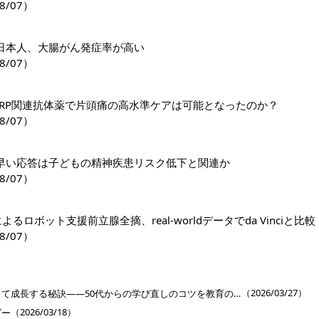
8/07）
日本人、大腸がん発症率が高い
8/07）
GRP関連抗体薬で片頭痛の高水準ケアは可能となったのか？
8/07）
早い応答は子どもの精神疾患リスク低下と関連か
8/07）
riによるロボット支援前立腺全摘、real-worldデータでda Vinciと比較
8/07）
］
（2026/03/27）
専門医が総合診療を使って成長する秘訣――50代からの学び直しのコツを教育のプロに聞く【ReGeneral インタビュー】第6回
（2026/03/18）
ダー