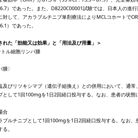
～56.7）であった。また、D8220C00001試験では、日本人の進
に対して、アカラブルチニブ単剤療法によりMCLコホートでOR
～86.1）であった。
された「効能又は効果」と「用法及び用量」＞
ントル細胞リンパ腫
パ腫〉
塩及びリツキシマブ（遺伝子組換え）との併用において、通常
として1回100mgを1日2回経口投与する。なお、患者の状態
場合
ブルチニブとして1回100mgを1日2回経口投与する。なお、
する。