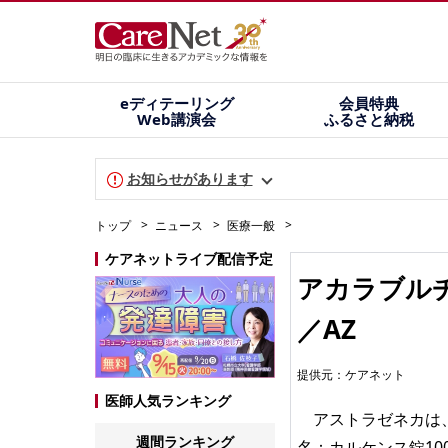
eディテーリング
会員特典
Web講演会
ふるさと納税
お知らせがあります
トップ
ニュース
医療一般
ケアネットライブ配信予定
アカラブル
／AZ
提供元：
ケアネット
医師人気ランキング
アストラゼネカは、
週間ランキング
名：カルケンス錠1