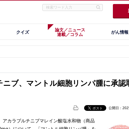
論文／ニュース
クイズ
がん情報
連載／コラム
チニブ、マントル細胞リンパ腫に承認
公開日：2025
アカラブルチニブマレイン酸塩水和物（商品
00mg）について、「マントル細胞リンパ腫」を