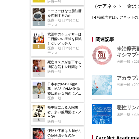
医療一般
（ケアネット 金沢 
コーヒーはなぜ脂肪肝
を抑制するのか
掲載内容はケアネットの
医療一般 日本発エビ
2
デンス
飲酒中のチェイサーは
関連記事
二日酔いの症状を軽減
しない／大分大
3
未治療高
医療一般 日本発エビ
デンス
キシマブへ
医療一般
（202
死亡リスクが低下する
適切な筋トレ時間は？
医療一般
4
アカラブ
日本初のMASH治療
医療一般
（202
薬、MASLD/MASH診
療は新たな局面に／ノ
5
ボ
医療一般
悪性リン
熱中症による入院患
者、多い服用薬は？／
医療一般
（202
MDV
6
医療一般
便秘や下痢は大腸がん
の危険因子なのか
CareNet Acade