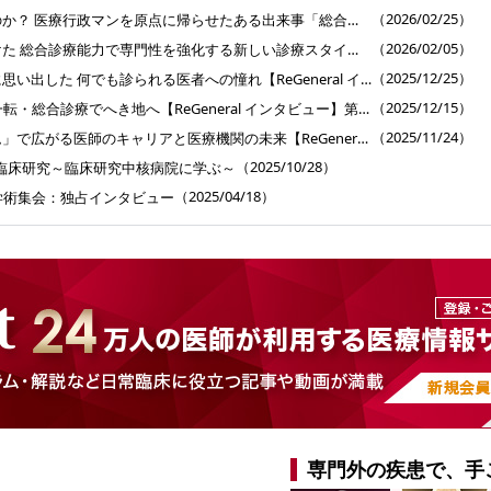
（2026/02/25）
僕はなぜ医者になったのか？ 医療行政マンを原点に帰らせたある出来事「総合医育成プログラム」インタビュー【ReGeneral インタビュー】第5回
（2026/02/05）
キャリア中断後に見つけた 総合診療能力で専門性を強化する新しい診療スタイル【ReGeneral インタビュー】第4回
（2025/12/25）
外科医のキャリア終盤に思い出した 何でも診られる医者への憧れ【ReGeneral インタビュー】第3回
（2025/12/15）
50代半ばで精神科から一転・総合診療でへき地へ【ReGeneral インタビュー】第2回
（2025/11/24）
「総合医育成プログラム」で広がる医師のキャリアと医療機関の未来【ReGeneral インタビュー】第1回
（2025/10/28）
臨床研究～臨床研究中核病院に学ぶ～
（2025/04/18）
学術集会：独占インタビュー
専門外の疾患で、手