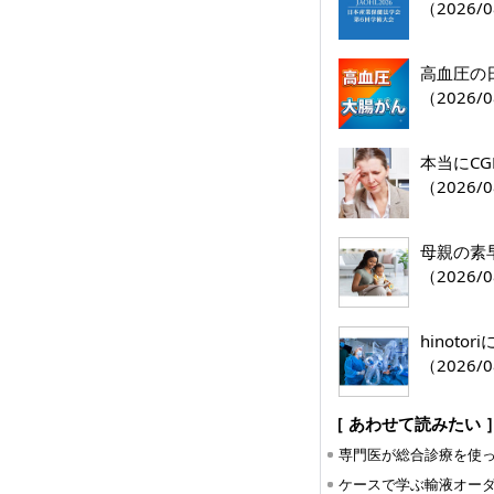
（2026/0
高血圧の
（2026/0
本当にC
（2026/0
母親の素
（2026/0
hinoto
（2026/0
［ あわせて読みたい 
ケースで学ぶ輸液オー