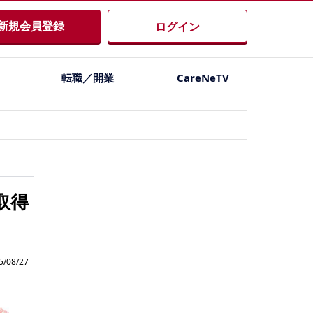
新規会員登録
ログイン
転職／開業
CareNeTV
取得
/08/27