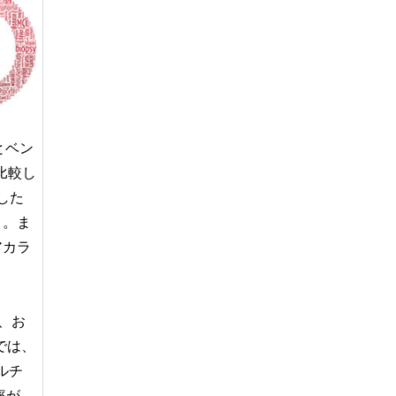
とベン
比較し
した
）。ま
アカラ
験、お
験では、
ルチ
率が