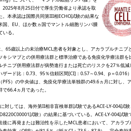
2025年8月25日付で厚生労働省より承認を取
。本承認は国際共同第III相ECHO試験の結果な
米国、EU、ほか数ヵ国でマントル細胞リンパ腫
ている。
験は、65歳以上の未治療MCL患者を対象とし、アカラブルチニブ
ツキシマブとの併用療法群と標準治療である免疫化学療法群を
ルチニブ併用療法群が病勢進行または死亡のリスクを27％低減
ド比：0.73、95％信頼区間[CI]：0.57～0.94、p＝0.016
PFS）の中央値は、免疫化学療法単独群の49.6ヵ月に対し、
で66.4ヵ月であった。
対しては、海外第II相非盲検単群試験であるACE-LY-004試
8220C00001試験）の結果に基づいている。ACE-LY-004試
法後に再発または難治性を示したMCL患者において、アカラブ
効率（ORR）が81.5％（95％CI：73.5～87.9）、完全奏効