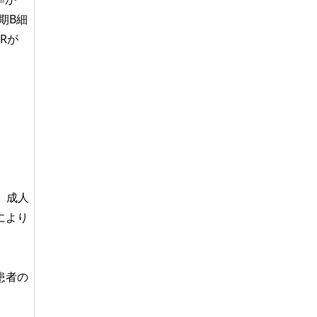
行期B細
Rが
、成人
により
患者の