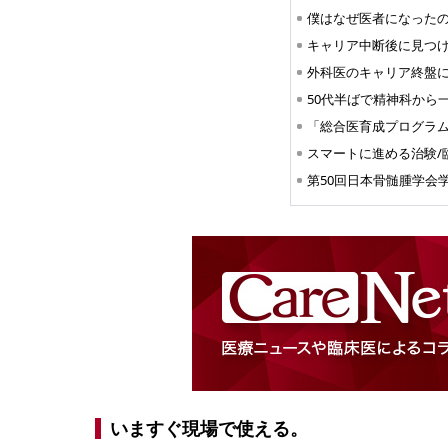
スマートに進める治験/
第50回日本骨髄腫学会
いますぐ現場で使える。