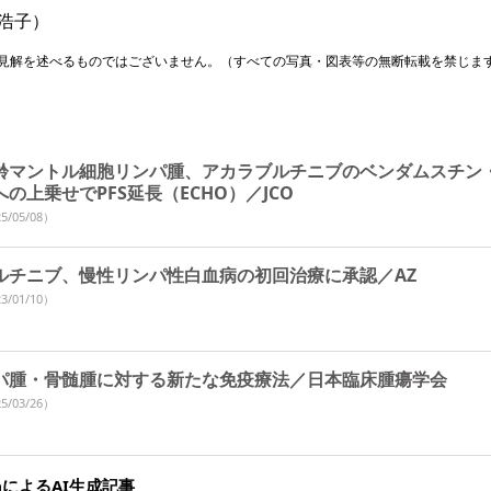
浩子）
見解を述べるものではございません。（すべての写真・図表等の無断転載を禁じま
齢マントル細胞リンパ腫、アカラブルチニブのベンダムスチン
の上乗せでPFS延長（ECHO）／JCO
5/05/08）
ルチニブ、慢性リンパ性白血病の初回治療に承認／AZ
3/01/10）
パ腫・骨髄腫に対する新たな免疫療法／日本臨床腫瘍学会
5/03/26）
miaによるAI生成記事