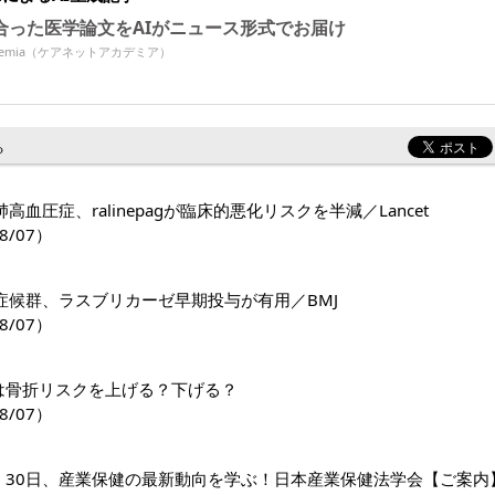
合った医学論文をAIがニュース形式でお届け
Academia（ケアネットアカデミア）
る
高血圧症、ralinepagが臨床的悪化リスクを半減／Lancet
8/07）
症候群、ラスブリカーゼ早期投与が有用／BMJ
8/07）
1薬は骨折リスクを上げる？下げる？
8/07）
日・30日、産業保健の最新動向を学ぶ！日本産業保健法学会【ご案内