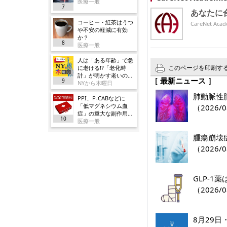
医療一般
7
あなたに
コーヒー・紅茶はうつ
CareNet 
や不安の軽減に有効
か？
8
医療一般
人は「ある年齢」で急
このページを印刷す
に老ける!?「老化時
計」が明かす老いの正
［ 最新ニュース ］
9
体
NYから木曜日
肺動脈性肺
PPI、P-CABなどに
「低マグネシウム血
（2026/0
症」の重大な副作用追
10
加／厚労省
医療一般
腫瘍崩壊
（2026/0
GLP-
（2026/0
8月29