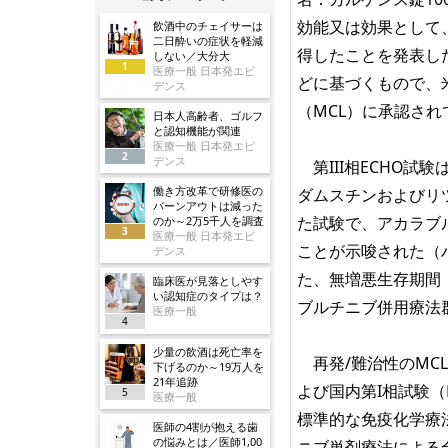
効能又は効果として、
飲酒中のチェイサーは
二日酔いの症状を軽減
得したことを発表した
しない／大分大
1
医療一般 日本発エビ
どに基づくもので、
デンス
（MCL）に承認され
日本人高齢者、ゴルフ
と認知機能が関連
医療一般 日本発エビ
2
デンス
第III相ECHO試
働き方改革で研修医の
ダムスチンおよびリ
バーンアウトは減った
た試験で、アカラブ
のか～2万5千人を調査
3
医療一般 日本発エビ
ことが示唆された（ハザー
デンス
た、無増悪生存期間（
臨床医が見落としやす
い認知症のタイプは？
ブルチニブ併用療法群
医療一般
4
少量の飲酒は死亡率を
再発/難治性のMCLに
下げるのか～19万人を
21年追跡
よび国内第I相試験（D
5
医療一般
標準的な免疫化学療
医師の4割が抱える歯
の悩みとは／医師1,00
ニブ単剤療法による全奏