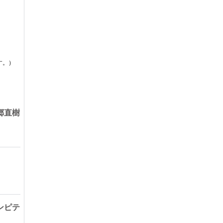
す。）
郷直樹
ンピテ