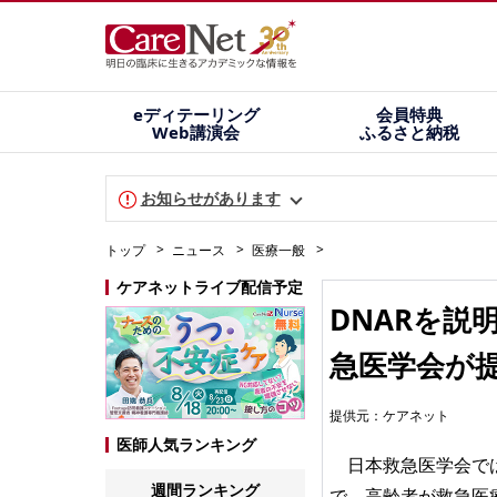
eディテーリング
会員特典
Web講演会
ふるさと納税
お知らせがあります
トップ
ニュース
医療一般
ケアネットライブ配信予定
DNARを
急医学会が
提供元：
ケアネット
医師人気ランキング
日本救急医学会では
週間ランキング
で、高齢者が救急医