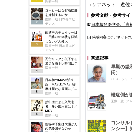
医療一般
（ケアネット 遊佐
コーヒーはなぜ脂肪肝
参考文献・参考サイ
を抑制するのか
医療一般 日本発エビ
2
デンス
日本救急医学会.「高
飲酒中のチェイサーは
二日酔いの症状を軽減
掲載内容はケアネットの
しない／大分大
3
医療一般 日本発エビ
デンス
関連記事
死亡リスクが低下する
適切な筋トレ時間は？
早期の緩
医療一般
4
氏）
CLEAR!ジャ
日本初のMASH治療
薬、MASLD/MASH診
療は新たな局面に／ノ
5
ボ
医療一般
軽症例が
医療一般
（202
熱中症による入院患
者、多い服用薬は？／
MDV
6
医療一般
コンサル
便秘や下痢は大腸がん
ンシー】
の危険因子なのか