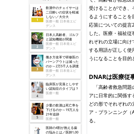
受けることができ、
飲酒中のチェイサーは
二日酔いの症状を軽減
るようにすることを
しない／大分大
1
医療一般 日本発エビ
応策についての提言2
デンス
した。医療・福祉従
日本人高齢者、ゴルフ
と認知機能が関連
れぞれの立場に向け
医療一般 日本発エビ
2
デンス
する用語が正しく使
働き方改革で研修医の
うになることを目的
バーンアウトは減った
のか～2万5千人を調査
3
医療一般 日本発エビ
デンス
DNARは医療従
臨床医が見落としやす
「高齢者救急問題の
い認知症のタイプは？
医療一般
アに日常的に関係す
4
どの形でそれぞれの
少量の飲酒は死亡率を
下げるのか～19万人を
ア・プランニング（
21年追跡
5
医療一般
る。
医師の4割が抱える歯
の悩みとは／医師1,00