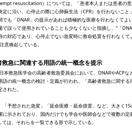
attempt resuscitation）については、「患者本人または患者の
決定に沿い、心停止の際に心肺蘇生法（CPR）を行わないこと
間でも「DNAR」の提示があれば積極的な医療を行わなくてよ
場で誤って使用されていることも少なくないと指摘し、“「DNA
時の対応であり、心停止でない急変時に救命処置を行わなくて
と注意喚起している。
齢者救急に関連する用語の統一概念を提示
日本救急医学会の高齢者救急委員会において、DNARやACPな
用語の統一概念の検討・定義が行われ、「高齢者救急に関する
定された。
「予想された急変」「延命医療・延命措置」など、大きく15
潔に示されており、国内だけでも学会や医師会などで複数の定
関しては、それらを一覧できる形で示している。