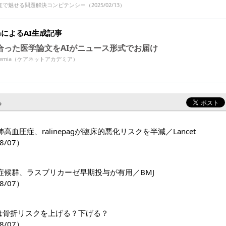
直で魅せる問題解決コンピテンシー
（2025/02/13）
miaによるAI生成記事
合った医学論文をAIがニュース形式でお届け
Academia（ケアネットアカデミア）
る
高血圧症、ralinepagが臨床的悪化リスクを半減／Lancet
8/07）
症候群、ラスブリカーゼ早期投与が有用／BMJ
8/07）
1薬は骨折リスクを上げる？下げる？
8/07）