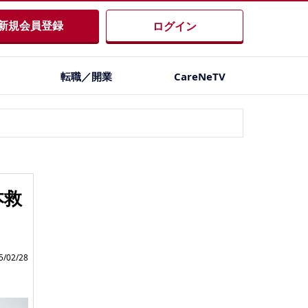
新規会員登録
ログイン
転職／開業
CareNeTV
本救
/02/28