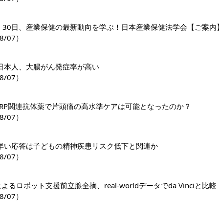
日・30日、産業保健の最新動向を学ぶ！日本産業保健法学会【ご案内
8/07）
日本人、大腸がん発症率が高い
8/07）
GRP関連抗体薬で片頭痛の高水準ケアは可能となったのか？
8/07）
早い応答は子どもの精神疾患リスク低下と関連か
8/07）
riによるロボット支援前立腺全摘、real-worldデータでda Vinciと比較
8/07）