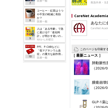
医療一般
救急外来・当
7
コーヒー・紅茶はうつ
や不安の軽減に有効
CareNet Acade
か？
8
医療一般
あなたに
CareNet 
人は「ある年齢」で急
に老ける!?「老化時
計」が明かす老いの正
9
体
NYから木曜日
PPI、P-CABなどに
このページを印刷す
「低マグネシウム血
症」の重大な副作用追
［ 最新ニュース ］
10
加／厚労省
医療一般
肺動脈性肺
（2026/0
腫瘍崩壊
（2026/0
GLP-
（2026/0