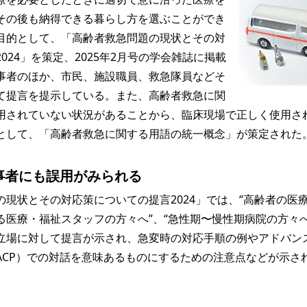
その後も納得できる暮らし方を選ぶことができ
目的として、「高齢者救急問題の現状とその対
024」を策定、2025年2月号の学会雑誌に掲載
事者のほか、市民、施設職員、救急隊員などそ
て提言を提示している。また、高齢者救急に関
用されていない状況があることから、臨床現場で正しく使用さ
として、「高齢者救急に関する用語の統一概念」が策定された
事者にも誤用がみられる
現状とその対応策についての提言2024」では、“高齢者の医
る医療・福祉スタッフの方々へ”、“急性期〜慢性期病院の方々へ
立場に対して提言が示され、急変時の対応手順の例やアドバン
ACP）での対話を意味あるものにするための注意点などが示さ