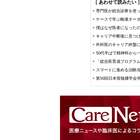
［ あわせて読みたい 
ケースで学ぶ輸液オー
スマートに進める治験/
第50回日本骨髄腫学会