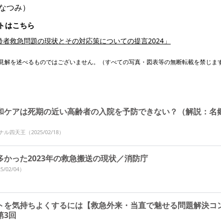
 なつみ）
トはこちら
齢者救急問題の現状とその対応策についての提言2024」
見解を述べるものではございません。（すべての写真・図表等の無断転載を禁じま
和ケアは死期の近い高齢者の入院を予防できない？（解説：名
ーナル四天王
（2025/02/18）
多かった2023年の救急搬送の現状／消防庁
5/02/04）
トを気持ちよくするには【救急外来・当直で魅せる問題解決コ
第3回