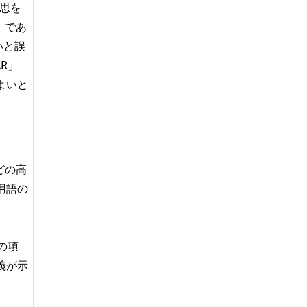
意思を
」であ
いと誤
R」
よいと
どの高
用語の
の項
義が示