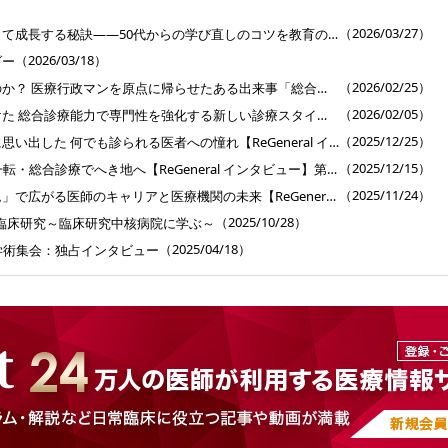
］
（2026/03/27）
専門医が総合診療を使って成長する秘訣――50代からの学び直しのコツを教育のプロに聞く【ReGeneral インタビュー】第6回
（2026/03/18）
ダー
（2026/02/25）
僕はなぜ医者になったのか？ 医療行政マンを原点に帰らせたある出来事「総合医育成プログラム」インタビュー【ReGeneral インタビュー】第5回
（2026/02/05）
キャリア中断後に見つけた 総合診療能力で専門性を強化する新しい診療スタイル【ReGeneral インタビュー】第4回
（2025/12/25）
外科医のキャリア終盤に思い出した 何でも診られる医者への憧れ【ReGeneral インタビュー】第3回
（2025/12/15）
50代半ばで精神科から一転・総合診療でへき地へ【ReGeneral インタビュー】第2回
（2025/11/24）
「総合医育成プログラム」で広がる医師のキャリアと医療機関の未来【ReGeneral インタビュー】第1回
（2025/10/28）
臨床研究～臨床研究中核病院に学ぶ～
（2025/04/18）
学術集会：独占インタビュー