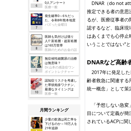
DNAR（do not 
0人アンケート
6
医療一般
推定できる者の意思
発生確率0～6％だっ
るが、医療従事者の
た、令和8年熊本地震
バズった金曜日
認するなど、臨床現
7
はあくまでも心停止
医師も気付けば億り
人!? 富裕層・超富裕層
いうことではない“
は165万世帯
8
医師のためのお金の話
無症候性細菌尿の治療
DNARなど高
は無意味？
Dr.山本の感染症ワン
9
2017年に発足した
ポイントレクチャー
齢者救急に関連する
認知症リスクを考慮し
た帯状疱疹ワクチン、
統一概念」として策
最適なタイミングは
10
医療一般
「予想しない急変」
月間ランキング
目について定義が簡
少量の飲酒は死亡率を
されているACPに
下げるのか～19万人を
21年追跡
1