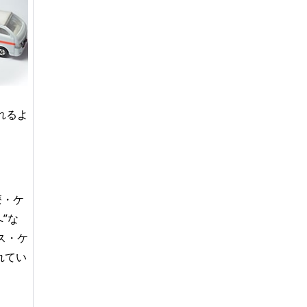
れるよ
。
療・ケ
”な
ス・ケ
れてい