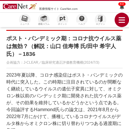
未読
医療情報サイト CareNet.com
ニュース
連載コラム
ポイント
ヘルプ
ログイン
ポスト・パンデミック期：コロナ抗ウイルス薬
は無効？（解説：山口 佳寿博 氏/田中 希宇人
氏）－1836
企画協力：J-CLEAR／臨床研究適正評価教育機構(2024/7/3)
2023年夏以降、コロナ感染症はポスト・パンデミックの
時代に突入した。この時期に注目されているのが間断な
く継続しているウイルスの遺伝子変異に対して、オミク
ロン株以前のパンデッミク期に開発された抗ウイルス薬
が、その効果を維持しているかどうかという点である。
今回論評するHammond氏らの論文は、2021年8月から
2022年7月にかけて、播種しているコロナウイルスがデ
ルタ株からオミクロン株に切り替わりつつある過渡期に