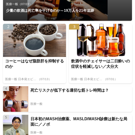
医療一般
（07/22）
少量の飲酒は死亡率を下げるのか～19万人を21年追跡
2
3
コーヒーはなぜ脂肪肝を抑制する
飲酒中のチェイサーは二日酔いの
のか
症状を軽減しない／大分大
医療一般 日本発エビデンス
（07/13）
医療一般 日本発エビデンス
（07/31）
4
死亡リスクが低下する適切な筋トレ時間は？
医療一般
5
日本初のMASH治療薬、MASLD/MASH診療は新たな局
面に／ノボ
医療一般