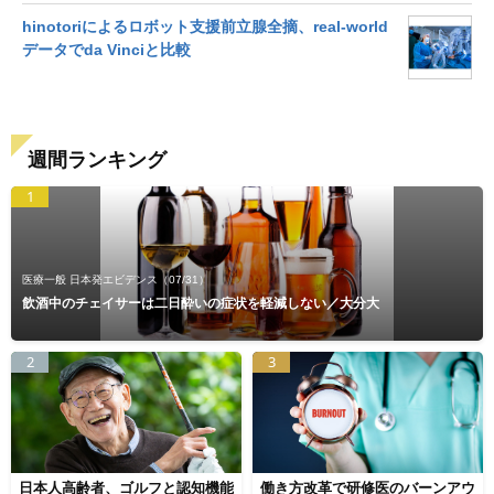
hinotoriによるロボット支援前立腺全摘、real-world
データでda Vinciと比較
週間ランキング
1
医療一般 日本発エビデンス
（07/31）
飲酒中のチェイサーは二日酔いの症状を軽減しない／大分大
2
3
日本人高齢者、ゴルフと認知機能
働き方改革で研修医のバーンアウ