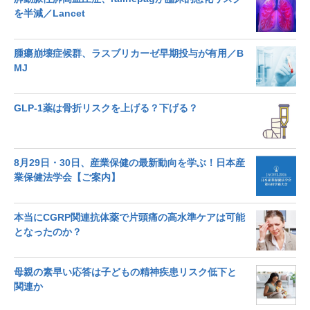
を半減／Lancet
腫瘍崩壊症候群、ラスブリカーゼ早期投与が有用／B
MJ
GLP-1薬は骨折リスクを上げる？下げる？
8月29日・30日、産業保健の最新動向を学ぶ！日本産
業保健法学会【ご案内】
本当にCGRP関連抗体薬で片頭痛の高水準ケアは可能
となったのか？
母親の素早い応答は子どもの精神疾患リスク低下と
関連か