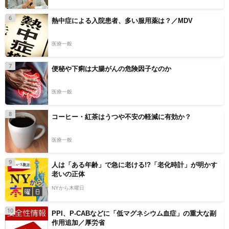
6
熱中症による入院患者、多い服用薬は？／MDV
医療一般
7
便秘や下痢は大腸がんの危険因子なのか
医療一般
8
コーヒー・紅茶はうつや不安の軽減に有効か？
医療一般
9
人は「ある年齢」で急に老ける!?「老化時計」が明かす
老いの正体
NYから木曜日
10
PPI、P-CABなどに「低マグネシウム血症」の重大な副
作用追加／厚労省