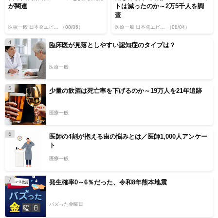
が関連
トは減ったのか～2万5千人を調
査
医療一般 日本発エビデンス
（08/06）
医療一般 日本発エビデンス
（08/04）
4
臨床医が見落としやすい認知症のタイプは？
医療一般
5
少量の飲酒は死亡率を下げるのか～19万人を21年追跡
医療一般
6
医師の4割が抱える歯の悩みとは／医師1,000人アンケー
ト
医療一般
7
発生確率0～6％だった、令和8年熊本地震
バズった金曜日