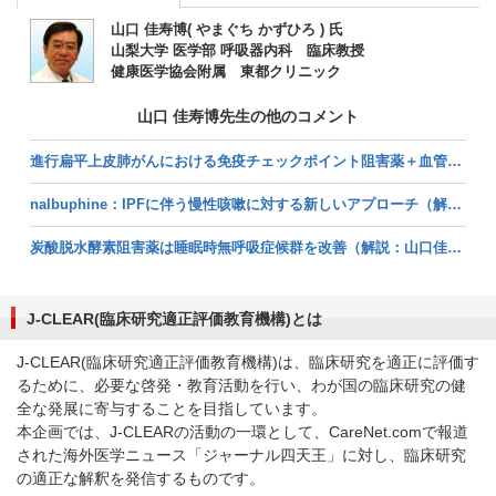
山口 佳寿博( やまぐち かずひろ ) 氏
山梨大学 医学部 呼吸器内科 臨床教授
健康医学協会附属 東都クリニック
山口 佳寿博先生の他のコメント
進行扁平上皮肺がんにおける免疫チェックポイント阻害薬＋血管新生阻害薬の二重特異性抗体ivonescimabの効果（解説：田中希宇人氏/山口佳寿博氏） (2026/08/05掲載)
nalbuphine：IPFに伴う慢性咳嗽に対する新しいアプローチ（解説：田中希宇人氏/山口佳寿博氏） (2026/03/13掲載)
炭酸脱水酵素阻害薬は睡眠時無呼吸症候群を改善（解説：山口佳寿博氏/田中希宇人氏） (2026/01/13掲載)
J-CLEAR(臨床研究適正評価教育機構)とは
J-CLEAR(臨床研究適正評価教育機構)は、臨床研究を適正に評価す
るために、必要な啓発・教育活動を行い、わが国の臨床研究の健
全な発展に寄与することを目指しています。
本企画では、J-CLEARの活動の一環として、CareNet.comで報道
された海外医学ニュース「ジャーナル四天王」に対し、臨床研究
の適正な解釈を発信するものです。