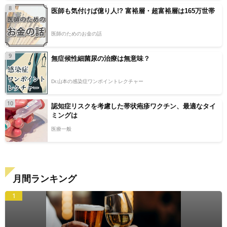
8
医師も気付けば億り人!? 富裕層・超富裕層は165万世帯
医師のためのお金の話
9
無症候性細菌尿の治療は無意味？
Dr.山本の感染症ワンポイントレクチャー
10
認知症リスクを考慮した帯状疱疹ワクチン、最適なタイ
ミングは
医療一般
月間ランキング
1