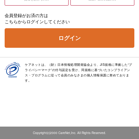
会員登録がお済の方は
こちらからログインしてください
ログイン
ケアネットは、（財）日本情報処理開発協会より、JIS規格に準拠した“プ
ライバシーマーク”の付与認定を受け、同規格に基づいたコンプライアン
ス・プログラムに従って会員のみなさまの個人情報保護に努めておりま
す。
Copyright(c)2000 CareNet,Inc. All Rights Reserved.