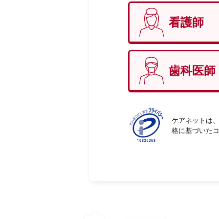
看護師
性別
必
歯科医師
ケアネットは、
格に基づいた