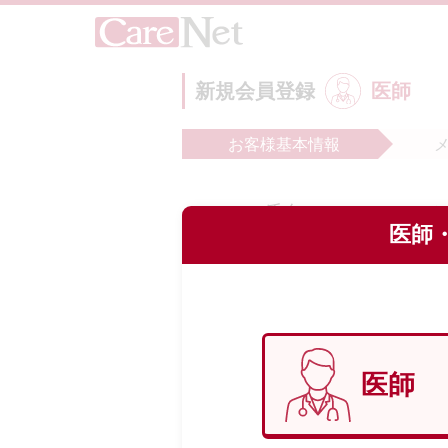
新規会員登録
医師
お客様
基本情報
氏名
必
医師・
フリガナ
必
医師
生年月日
必