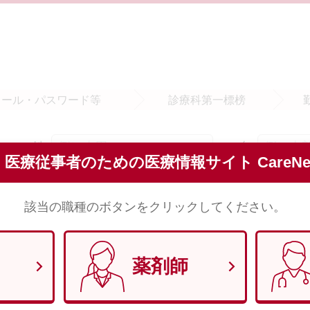
メール・
パスワード等
診療科
第一標榜
姓
名
須
医療従事者のための医療情報サイト CareNet
※全角で入力してください。
該当の職種のボタンをクリックしてください。
セイ
メイ
須
※全角（カナ）で入力してください。
薬剤師
須
※半角数字8文字で入力してください。 （例）1970年1月29日 → 1