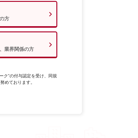
の方
、業界関係の方
ーク”の付与認定を受け、同規
に努めております。