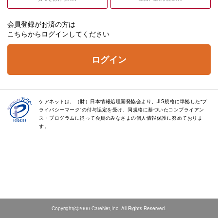
会員登録がお済の方は
こちらからログインしてください
ログイン
ケアネットは、（財）日本情報処理開発協会より、JIS規格に準拠した“プ
ライバシーマーク”の付与認定を受け、同規格に基づいたコンプライアン
ス・プログラムに従って会員のみなさまの個人情報保護に努めておりま
す。
Copyright(c)2000 CareNet,Inc. All Rights Reserved.