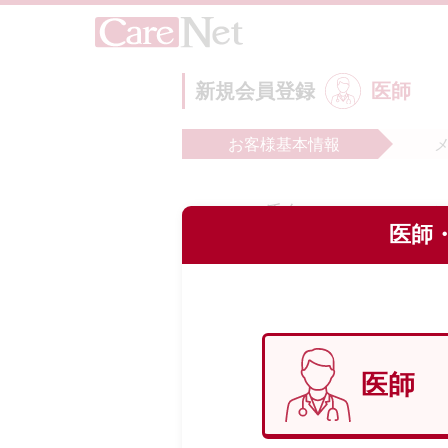
新規会員登録
医師
お客様
基本情報
氏名
必
医師・
フリガナ
必
医師
生年月日
必