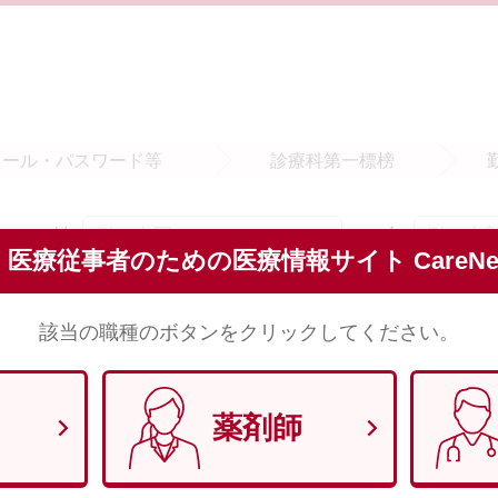
メール・
パスワード等
診療科
第一標榜
姓
名
須
医療従事者のための医療情報サイト CareNet
※全角で入力してください。
該当の職種のボタンをクリックしてください。
セイ
メイ
須
※全角（カナ）で入力してください。
薬剤師
須
※半角数字8文字で入力してください。 （例）1970年1月29日 → 1