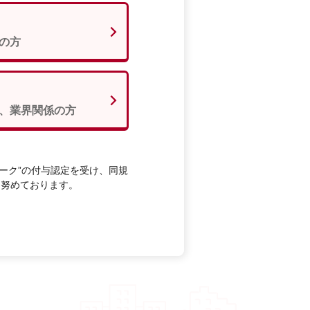
の方
、業界関係の方
ーク”の付与認定を受け、同規
に努めております。