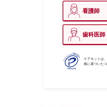
看護師
性別
必
歯科医師
ケアネットは、
格に基づいた