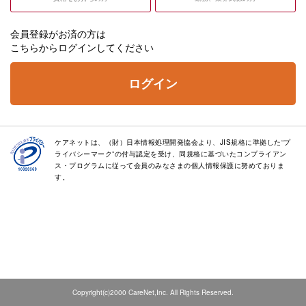
会員登録がお済の方は
こちらからログインしてください
ログイン
ケアネットは、（財）日本情報処理開発協会より、JIS規格に準拠した“プ
ライバシーマーク”の付与認定を受け、同規格に基づいたコンプライアン
ス・プログラムに従って会員のみなさまの個人情報保護に努めておりま
す。
Copyright(c)2000 CareNet,Inc. All Rights Reserved.