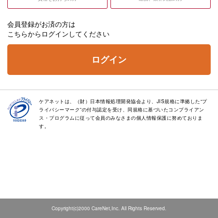
会員登録がお済の方は
こちらからログインしてください
ログイン
ケアネットは、（財）日本情報処理開発協会より、JIS規格に準拠した“プ
ライバシーマーク”の付与認定を受け、同規格に基づいたコンプライアン
ス・プログラムに従って会員のみなさまの個人情報保護に努めておりま
す。
Copyright(c)2000 CareNet,Inc. All Rights Reserved.