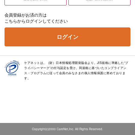
会員登録がお済の方は
こちらからログインしてください
ログイン
ケアネットは、（財）日本情報処理開発協会より、JIS規格に準拠した“プ
ライバシーマーク”の付与認定を受け、同規格に基づいたコンプライアン
ス・プログラムに従って会員のみなさまの個人情報保護に努めておりま
す。
Copyright(c)2000 CareNet,Inc. All Rights Reserved.