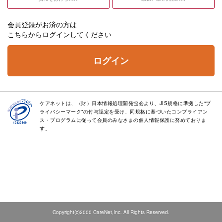
会員登録がお済の方は
こちらからログインしてください
ログイン
ケアネットは、（財）日本情報処理開発協会より、JIS規格に準拠した“プ
ライバシーマーク”の付与認定を受け、同規格に基づいたコンプライアン
ス・プログラムに従って会員のみなさまの個人情報保護に努めておりま
す。
Copyright(c)2000 CareNet,Inc. All Rights Reserved.