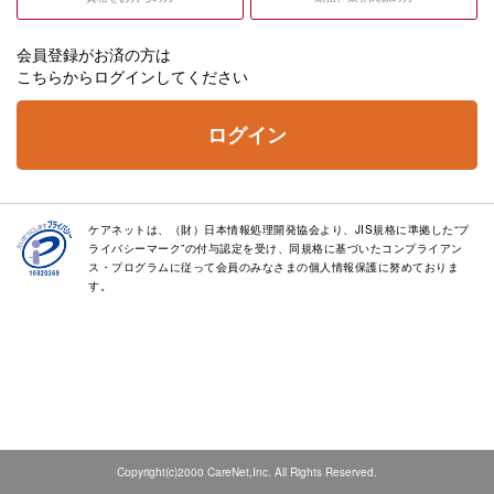
会員登録がお済の方は
こちらからログインしてください
ログイン
ケアネットは、（財）日本情報処理開発協会より、JIS規格に準拠した“プ
ライバシーマーク”の付与認定を受け、同規格に基づいたコンプライアン
ス・プログラムに従って会員のみなさまの個人情報保護に努めておりま
す。
Copyright(c)2000 CareNet,Inc. All Rights Reserved.