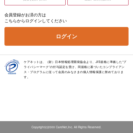
会員登録がお済の方は
こちらからログインしてください
ログイン
ケアネットは、（財）日本情報処理開発協会より、JIS規格に準拠した“プ
ライバシーマーク”の付与認定を受け、同規格に基づいたコンプライアン
ス・プログラムに従って会員のみなさまの個人情報保護に努めておりま
す。
Copyright(c)2000 CareNet,Inc. All Rights Reserved.