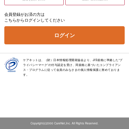
会員登録がお済の方は
こちらからログインしてください
ログイン
ケアネットは、（財）日本情報処理開発協会より、JIS規格に準拠した“プ
ライバシーマーク”の付与認定を受け、同規格に基づいたコンプライアン
ス・プログラムに従って会員のみなさまの個人情報保護に努めておりま
す。
Copyright(c)2000 CareNet,Inc. All Rights Reserved.