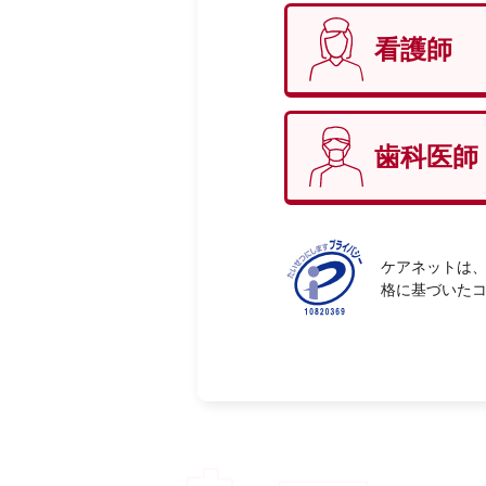
看護師
性別
必
歯科医師
ケアネットは、
格に基づいた