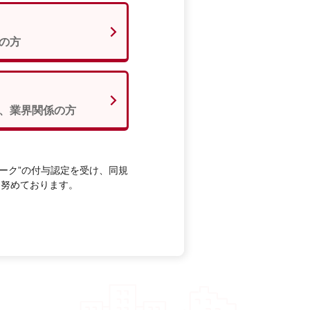
の方
、業界関係の方
ーク”の付与認定を受け、同規
に努めております。