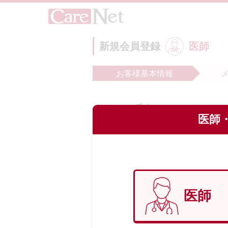
新規会員登録
医師
お客様
基本情報
氏名
必
医師・
フリガナ
必
医師
生年月日
必