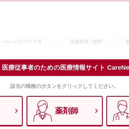
メール・
パスワード等
診療科
第一標榜
姓
名
須
医療従事者のための医療情報サイト CareNet
※全角で入力してください。
該当の職種のボタンをクリックしてください。
セイ
メイ
須
※全角（カナ）で入力してください。
薬剤師
須
※半角数字8文字で入力してください。 （例）1970年1月29日 → 1