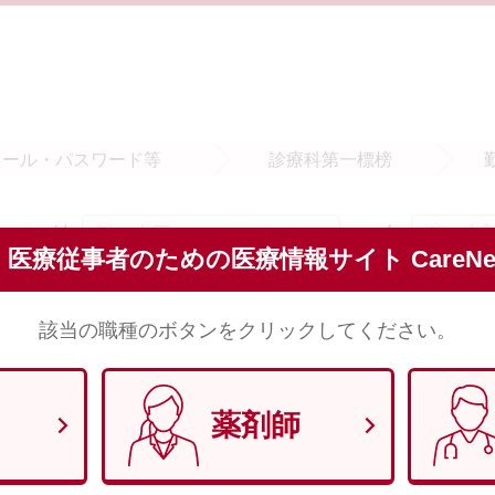
メール・
パスワード等
診療科
第一標榜
姓
名
須
医療従事者のための医療情報サイト CareNet
※全角で入力してください。
該当の職種のボタンをクリックしてください。
セイ
メイ
須
※全角（カナ）で入力してください。
薬剤師
須
※半角数字8文字で入力してください。 （例）1970年1月29日 → 1