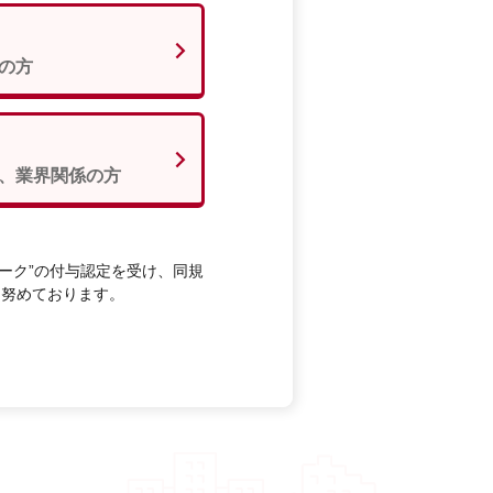
の方
、業界関係の方
ーク”の付与認定を受け、同規
に努めております。