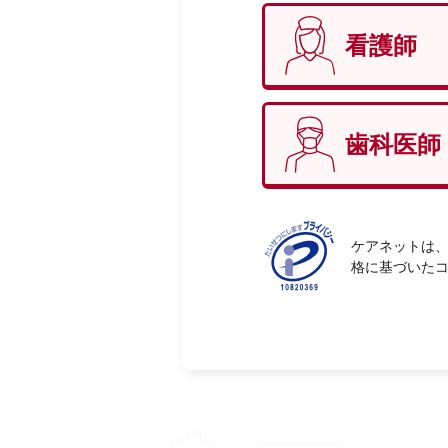
看護師
性別
必
歯科医師
ケアネットは、
格に基づいた