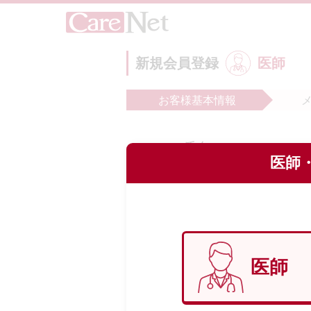
新規会員登録
医師
お客様
基本情報
氏名
必
医師・
フリガナ
必
医師
生年月日
必