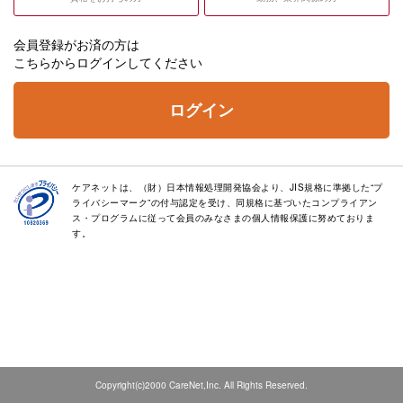
会員登録がお済の方は
こちらからログインしてください
ログイン
ケアネットは、（財）日本情報処理開発協会より、JIS規格に準拠した“プ
ライバシーマーク”の付与認定を受け、同規格に基づいたコンプライアン
ス・プログラムに従って会員のみなさまの個人情報保護に努めておりま
す。
Copyright(c)2000 CareNet,Inc. All Rights Reserved.