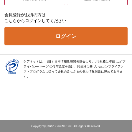
会員登録がお済の方は
こちらからログインしてください
ログイン
ケアネットは、（財）日本情報処理開発協会より、JIS規格に準拠した“プ
ライバシーマーク”の付与認定を受け、同規格に基づいたコンプライアン
ス・プログラムに従って会員のみなさまの個人情報保護に努めておりま
す。
Copyright(c)2000 CareNet,Inc. All Rights Reserved.