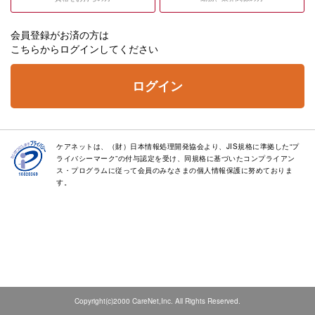
会員登録がお済の方は
こちらからログインしてください
ログイン
ケアネットは、（財）日本情報処理開発協会より、JIS規格に準拠した“プ
ライバシーマーク”の付与認定を受け、同規格に基づいたコンプライアン
ス・プログラムに従って会員のみなさまの個人情報保護に努めておりま
す。
Copyright(c)2000 CareNet,Inc. All Rights Reserved.