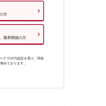
の方
、業界関係の方
ーク”の付与認定を受け、同規
に努めております。