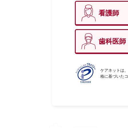
看護師
性別
必
歯科医師
ケアネットは、
格に基づいた