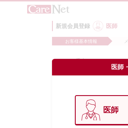
新規会員登録
医師
お客様
基本情報
氏名
必
医師・
フリガナ
必
医師
生年月日
必