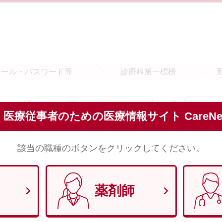
メール・
パスワード等
診療科
第一標榜
姓
名
須
医療従事者のための医療情報サイト CareNet
※全角で入力してください。
該当の職種のボタンをクリックしてください。
セイ
メイ
須
※全角（カナ）で入力してください。
薬剤師
須
※半角数字8文字で入力してください。 （例）1970年1月29日 → 1