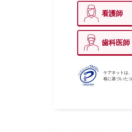
看護師
性別
必
歯科医師
ケアネットは、
格に基づいた