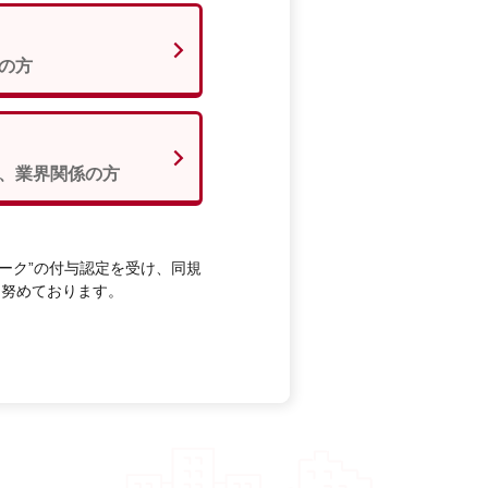
の方
、業界関係の方
ーク”の付与認定を受け、同規
に努めております。