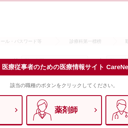
メール・
パスワード等
診療科
第一標榜
姓
名
須
医療従事者のための医療情報サイト CareNet
※全角で入力してください。
該当の職種のボタンをクリックしてください。
セイ
メイ
須
※全角（カナ）で入力してください。
薬剤師
須
※半角数字8文字で入力してください。 （例）1970年1月29日 → 1