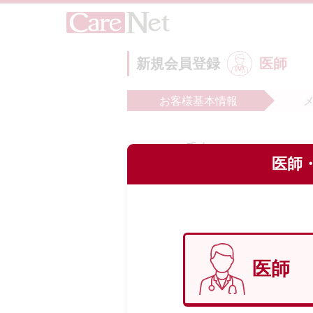
新規会員登録
医師
お客様
基本情報
氏名
必
医師・
フリガナ
必
医師
生年月日
必