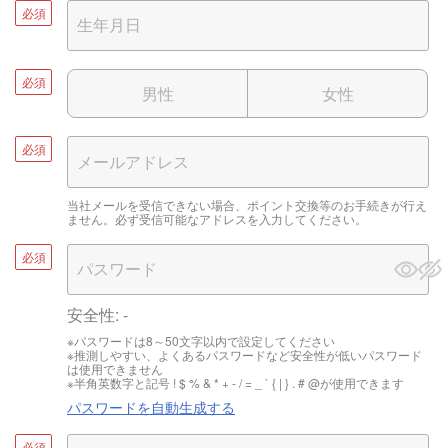
必須
必須
男性
女性
必須
当社メールを受信できない場合、ポイント交換等のお手続きが行え
ません。必ず受信可能なアドレスを入力してください。
必須
安全性:
-
※パスワードは8～50文字以内で設定してください
※推測しやすい、よくあるパスワードなど安全性が低いパスワード
は使用できません
※半角英数字と記号 ! $ % & * + - / = _ ` { | } . # @が使用できます
パスワードを自動生成する
必須